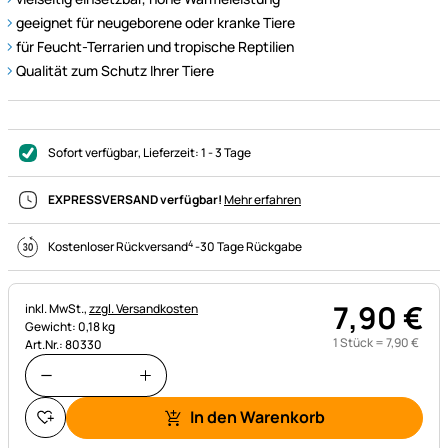
geeignet für neugeborene oder kranke Tiere
für Feucht-Terrarien und tropische Reptilien
Qualität zum Schutz Ihrer Tiere
Sofort verfügbar
, Lieferzeit:
1 - 3 Tage
EXPRESSVERSAND verfügbar!
Mehr erfahren
4
Kostenloser Rückversand
-
30 Tage Rückgabe
7
,
90
€
Steuerhinweis:
inkl. MwSt.,
zzgl. Versandkosten
Gewicht: 0,18 kg
1 Stück =
7
,
90
€
Art.Nr.: 80330
In den Warenkorb