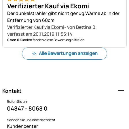
2 von 5
Verifizierter Kauf via Ekomi
Der dunkelstrahler gibt nicht genug Wärme ab in der
Entfernung von 60cm
Verifizierter Kauf via Ekomi
- von Bettina B.
verfasst am 20.11.2019 11:55:14
0 von 0
Kunden fanden diese Bewertung hilfreich.
Alle Bewertungen anzeigen
Fußzeile
Kontakt
Rufen Sie an
04847 - 8068 0
Senden Sie uns eine Nachricht
Kundencenter