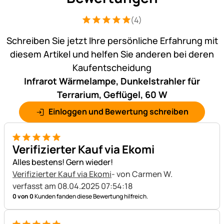
(4)
Bewertung: 5 von 5 (4 Bewertungen)
4 Bewertungen
Schreiben Sie jetzt Ihre persönliche Erfahrung mit
diesem Artikel und helfen Sie anderen bei deren
Kaufentscheidung
Infrarot Wärmelampe, Dunkelstrahler für
Terrarium, Geflügel, 60 W
Einloggen und Bewertung schreiben
5 von 5
Verifizierter Kauf via Ekomi
Alles bestens! Gern wieder!
Verifizierter Kauf via Ekomi
- von Carmen W.
verfasst am 08.04.2025 07:54:18
0 von 0
Kunden fanden diese Bewertung hilfreich.