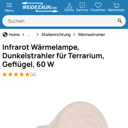
öffnen
Konto
Service
Favoriten
Warenkorb
Menu
Stall- & Tierzuchtbedarf
Home
...
Stalleinrichtung
Wärmestrahler
Infrarot Wärmelampe,
Dunkelstrahler für Terrarium,
Geflügel, 60 W
(4)
Bewertung: 5 von 5 (4 Bewertungen)
4 Bewertungen
Produktgalerie