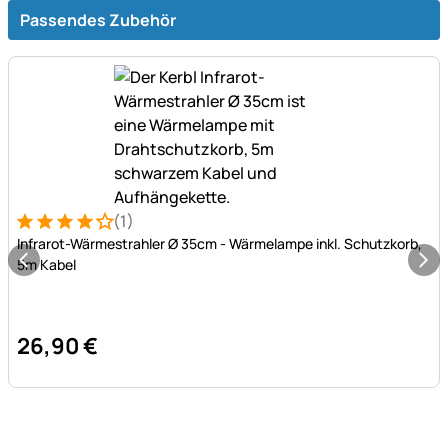
Passendes Zubehör
(1)
Bewertung: 4 von 5 (1 Bewertungen)
1 Bewertung
Infrarot-Wärmestrahler Ø 35cm - Wärmelampe inkl. Schutzkorb,
5m Kabel
26
,
90
€