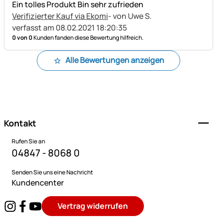
Ein tolles Produkt Bin sehr zufrieden
Verifizierter Kauf via Ekomi
- von Uwe S.
verfasst am 08.02.2021 18:20:35
0 von 0
Kunden fanden diese Bewertung hilfreich.
Alle Bewertungen anzeigen
Fußzeile
Kontakt
Rufen Sie an
04847 - 8068 0
Senden Sie uns eine Nachricht
Kundencenter
Vertrag widerrufen