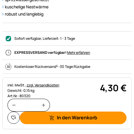
kuschelige Nestwärme
robust und langlebig
Sofort verfügbar
, Lieferzeit:
1 - 3 Tage
EXPRESSVERSAND verfügbar!
Mehr erfahren
4
Kostenloser Rückversand
-
30 Tage Rückgabe
4
,
30
€
Steuerhinweis:
inkl. MwSt.,
zzgl. Versandkosten
Gewicht: 0,15 kg
Art.Nr.: 80320
In den Warenkorb