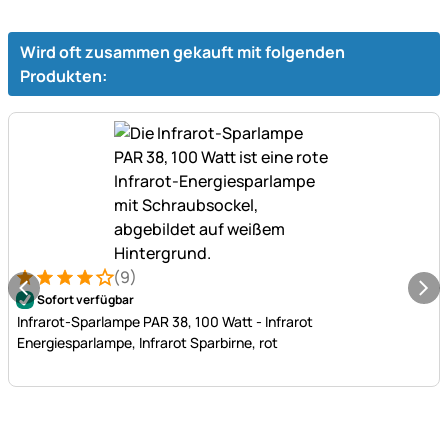
Wird oft zusammen gekauft mit folgenden
Produkten:
(9)
Bewertung: 4 von 5 (9 Bewertungen)
9 Bewertungen
Sofort verfügbar
Infrarot-Sparlampe PAR 38, 100 Watt - Infrarot
Energiesparlampe, Infrarot Sparbirne, rot