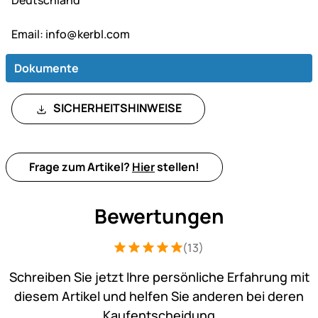
Deutschland
Email:
info@kerbl.com
Dokumente
SICHERHEITSHINWEISE
Frage zum Artikel?
Hier
stellen!
Bewertungen
(13)
Bewertung: 5 von 5 (13 Bewertungen)
13 Bewertungen
Schreiben Sie jetzt Ihre persönliche Erfahrung mit
diesem Artikel und helfen Sie anderen bei deren
Kaufentscheidung