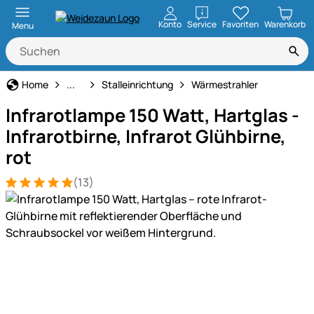
öffnen
Konto
Service
Favoriten
Warenkorb
Menu
Stall- & Tierzuchtbedarf
Home
...
Stalleinrichtung
Wärmestrahler
Infrarotlampe 150 Watt, Hartglas -
Infrarotbirne, Infrarot Glühbirne,
rot
(13)
Bewertung: 5 von 5 (13 Bewertungen)
13 Bewertungen
Produktgalerie