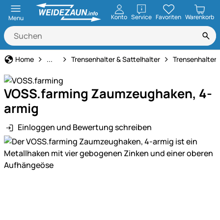
öffnen
Konto
Service
Favoriten
Warenkorb
Menu
Stalleinrichtung
Home
...
Trensenhalter & Sattelhalter
Trensenhalter 
VOSS.farming Zaumzeughaken, 4-
armig
Einloggen und Bewertung schreiben
Produktgalerie