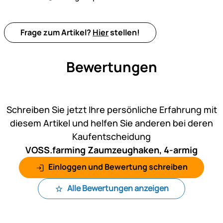
Frage zum Artikel?
Hier
stellen!
Bewertungen
Noch keine Bewertungen ab
Schreiben Sie jetzt Ihre persönliche Erfahrung mit
diesem Artikel und helfen Sie anderen bei deren
Kaufentscheidung
VOSS.farming Zaumzeughaken, 4-armig
Einloggen und Bewertung schreiben
Alle Bewertungen anzeigen
Fußzeile