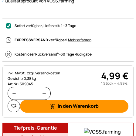
Qualitätsprodukt von VOSS.farming
Sofort verfügbar
, Lieferzeit:
1 - 3 Tage
EXPRESSVERSAND verfügbar!
Mehr erfahren
4
Kostenloser Rückversand
-
30 Tage Rückgabe
4
,
99
€
Steuerhinweis:
inkl. MwSt.,
zzgl. Versandkosten
Gewicht: 0,38 kg
1 Stück =
4
,
99
€
Art.Nr.: 509045
In den Warenkorb
Tiefpreis-Garantie