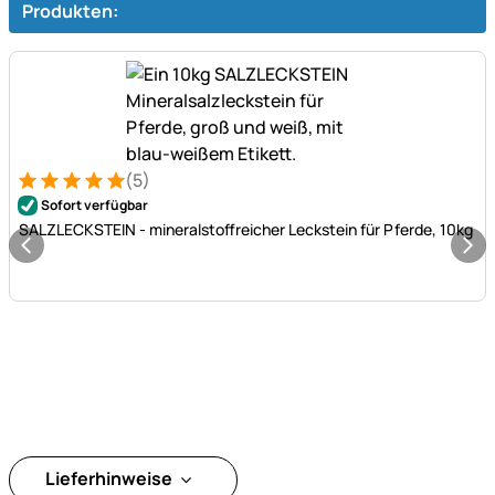
Produkten:
(5)
Bewertung: 5 von 5 (5 Bewertungen)
5 Bewertungen
Sofort verfügbar
SALZLECKSTEIN - mineralstoffreicher Leckstein für Pferde, 10kg
Lieferhinweise