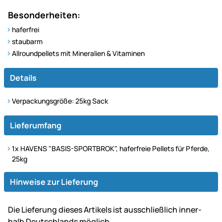
Besonderheiten:
haferfrei
staubarm
Allroundpellets mit Mineralien & Vitaminen
Details
Verpackungsgröße: 25kg Sack
Lieferumfang
1x HAVENS "BASIS-SPORTBROK", haferfreie Pellets für Pferde,
25kg
Hinweise zur Lieferung
Die Lie­fe­rung dieses Artikels ist aus­schließ­lich inner­
halb Deutsch­lands möglich.