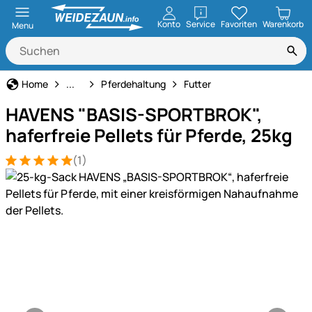
öffnen
Konto
Service
Favoriten
Warenkorb
Menu
Tierbedarf
Home
...
Pferdehaltung
Futter
HAVENS "BASIS-SPORTBROK",
haferfreie Pellets für Pferde, 25kg
(1)
Bewertung: 5 von 5 (1 Bewertungen)
1 Bewertung
Produktgalerie