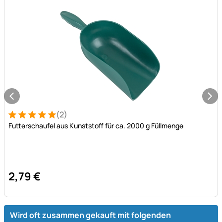
(2)
Bewertung: 5 von 5 (2 Bewertungen)
2 Bewertungen
Futterschaufel aus Kunststoff für ca. 2000 g Füllmenge
2
,
79
€
Wird oft zusammen gekauft mit folgenden