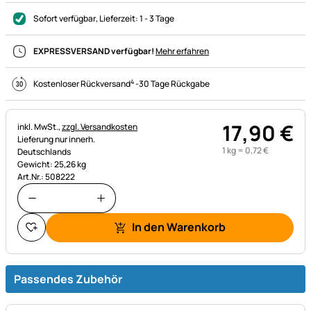
Sofort verfügbar
, Lieferzeit:
1 - 3 Tage
EXPRESSVERSAND verfügbar!
Mehr erfahren
4
Kostenloser Rückversand
-
30 Tage Rückgabe
17
,
90
€
Steuerhinweis:
inkl. MwSt.,
zzgl. Versandkosten
Lieferung nur innerh.
1 kg =
0
,
72
€
Deutschlands
Gewicht: 25,26 kg
Art.Nr.: 508222
In den Warenkorb
Passendes Zubehör