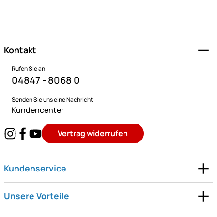
Fußzeile
Kontakt
Rufen Sie an
04847 - 8068 0
Senden Sie uns eine Nachricht
Kundencenter
Vertrag widerrufen
Kundenservice
Unsere Vorteile