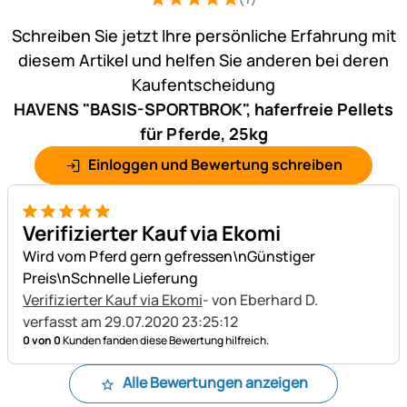
Bewertung: 5 von 5 (1 Bewertungen)
1 Bewertung
Schreiben Sie jetzt Ihre persönliche Erfahrung mit
diesem Artikel und helfen Sie anderen bei deren
Kaufentscheidung
HAVENS "BASIS-SPORTBROK", haferfreie Pellets
für Pferde, 25kg
Einloggen und Bewertung schreiben
5 von 5
Verifizierter Kauf via Ekomi
Wird vom Pferd gern gefressen\nGünstiger
Preis\nSchnelle Lieferung
Verifizierter Kauf via Ekomi
- von Eberhard D.
verfasst am 29.07.2020 23:25:12
0 von 0
Kunden fanden diese Bewertung hilfreich.
Alle Bewertungen anzeigen