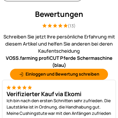
Bewertungen
(13)
Bewertung: 5 von 5 (13 Bewertungen)
13 Bewertungen
Schreiben Sie jetzt Ihre persönliche Erfahrung mit
diesem Artikel und helfen Sie anderen bei deren
Kaufentscheidung
VOSS.farming profiCUT Pferde Schermaschine
(blau)
Einloggen und Bewertung schreiben
5 von 5
Verifizierter Kauf via Ekomi
Ich bin nach den ersten Schnitten sehr zufrieden. Die
Lautstärke ist in Ordnung, die Handhabung gut.
Meine Cushingstute war mit den Anfängen zufrieden