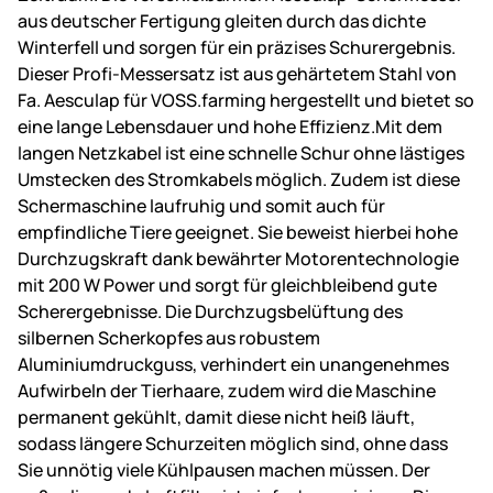
aus deutscher Fertigung gleiten durch das dichte
Winterfell und sorgen für ein präzises Schurergebnis.
Dieser Profi-Messersatz ist aus gehärtetem Stahl von
Fa. Aesculap für VOSS.farming hergestellt und bietet so
eine lange Lebensdauer und hohe Effizienz.Mit dem
langen Netzkabel ist eine schnelle Schur ohne lästiges
Umstecken des Stromkabels möglich. Zudem ist diese
Schermaschine laufruhig und somit auch für
empfindliche Tiere geeignet. Sie beweist hierbei hohe
Durchzugskraft dank bewährter Motorentechnologie
mit 200 W Power und sorgt für gleichbleibend gute
Scherergebnisse. Die Durchzugsbelüftung des
silbernen Scherkopfes aus robustem
Aluminiumdruckguss, verhindert ein unangenehmes
Aufwirbeln der Tierhaare, zudem wird die Maschine
permanent gekühlt, damit diese nicht heiß läuft,
sodass längere Schurzeiten möglich sind, ohne dass
Sie unnötig viele Kühlpausen machen müssen. Der