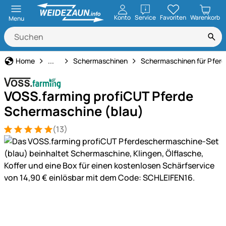
öffnen
Konto
Service
Favoriten
Warenkorb
Menu
Technik für Haus & Hof
Home
...
Schermaschinen
Schermaschinen für Pferd
VOSS.farming profiCUT Pferde
Schermaschine (blau)
(13)
Bewertung: 5 von 5 (13 Bewertungen)
13 Bewertungen
Produktgalerie