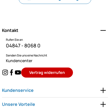
Fußzeile
Kontakt
Rufen Sie an
04847 - 8068 0
Senden Sie uns eine Nachricht
Kundencenter
Vertrag widerrufen
Kundenservice
Unsere Vorteile