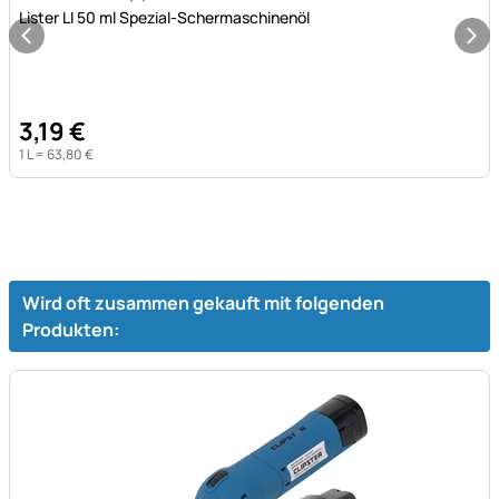
Bewertung: 5 von 5 (1 Bewertungen)
1 Bewertung
Lister LI 50 ml Spezial-Schermaschinenöl
3
,
19
€
1 L =
63
,
80
€
Wird oft zusammen gekauft mit folgenden
Produkten: