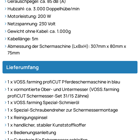
Geräuschpegel: ca. 85 dB (A)
Hubzahl: ca. 3.000 Doppelhübe/min
Motorleistung: 200 W
Netzspannung: 230 Volt
Gewicht ohne Kabel: ca. 1.000g
Kabellänge: 5m
Abmessung der Schermaschine (LxBxH): 307mm x 80mm x
75mm
Lieferumfang
1 x VOSS.farming profiCUT Pferdeschermaschine in blau
1 x vormontierte Ober- und Untermesser (VOSS.farming
profiCUT Schermesser-Set 31/15 Zähne)
1 x VOSS.farming Spezial-Schmieröl
1 x Spezial-Schraubendreher zur Schermessermontage
1 x Reinigungspinsel
1 x handlicher, stabiler Kunststoffkoffer
1 x Bedienungsanleitung
1 x Gutschein für Schermesser schleifen