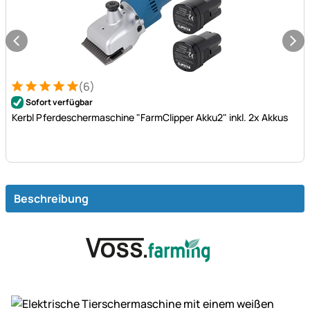
(6)
Bewertung: 5 von 5 (6 Bewertungen)
6 Bewertungen
Sofort verfügbar
Kerbl Pferdeschermaschine "FarmClipper Akku2" inkl. 2x Akkus
Beschreibung