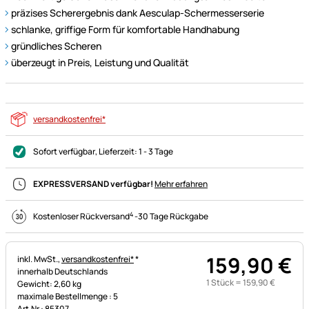
präzises Scherergebnis dank Aesculap-Schermesserserie
schlanke, griffige Form für komfortable Handhabung
gründliches Scheren
überzeugt in Preis, Leistung und Qualität
versandkostenfrei*
Sofort verfügbar
, Lieferzeit:
1 - 3 Tage
EXPRESSVERSAND verfügbar!
Mehr erfahren
4
Kostenloser Rückversand
-
30 Tage Rückgabe
159
,
90
€
Steuerhinweis:
inkl. MwSt.,
versandkostenfrei*
*
innerhalb Deutschlands
1 Stück =
159
,
90
€
Gewicht: 2,60 kg
maximale Bestellmenge : 5
Art.Nr.: 85307