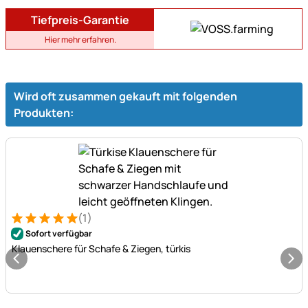
Tiefpreis-Garantie
Hier mehr erfahren.
Wird oft zusammen gekauft mit folgenden
Produkten:
(1)
Bewertung: 5 von 5 (1 Bewertungen)
1 Bewertung
Sofort verfügbar
Klauenschere für Schafe & Ziegen, türkis