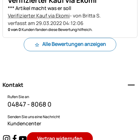
Verifizierter Kauf via Ekomi
*** Artikel macht was er soll
Verifizierter Kauf via Ekomi
- von Britta S.
verfasst am 29.03.2022 04:12:06
0 von 0
Kunden fanden diese Bewertung hilfreich.
Alle Bewertungen anzeigen
Fußzeile
Kontakt
Rufen Sie an
04847 - 8068 0
Senden Sie uns eine Nachricht
Kundencenter
Vertrag widerrufen