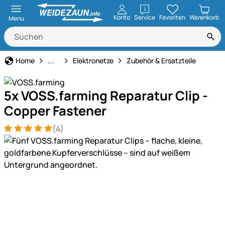
öffnen
Konto
Service
Favoriten
Warenkorb
Menu
Weidezaun
Home
...
Elektronetze
Zubehör & Ersatzteile
5x VOSS.farming Reparatur Clip -
Copper Fastener
(4)
Bewertung: 5 von 5 (4 Bewertungen)
4 Bewertungen
Produktgalerie