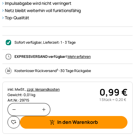
Impulsabgabe wird nicht verringert
Netz bleibt weiterhin voll funktionsfähig
Top-Qualität
Sofort verfügbar
, Lieferzeit:
1 - 3 Tage
EXPRESSVERSAND verfügbar!
Mehr erfahren
4
Kostenloser Rückversand
-
30 Tage Rückgabe
0
,
99
€
Steuerhinweis:
inkl. MwSt.,
zzgl. Versandkosten
Gewicht: 0,01 kg
1 Stück =
0
,
20
€
Art.Nr.: 29715
In den Warenkorb