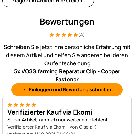
Frage zum Artikel?
Hier
stellen!
Bewertungen
(4)
Bewertung: 5 von 5 (4 Bewertungen)
4 Bewertungen
Schreiben Sie jetzt Ihre persönliche Erfahrung mit
diesem Artikel und helfen Sie anderen bei deren
Kaufentscheidung
5x VOSS.farming Reparatur Clip - Copper
Fastener
Einloggen und Bewertung schreiben
5 von 5
Verifizierter Kauf via Ekomi
Super Artikel, kann ich nur weiter empfehlen!
Verifizierter Kauf via Ekomi
- von Gisela K.