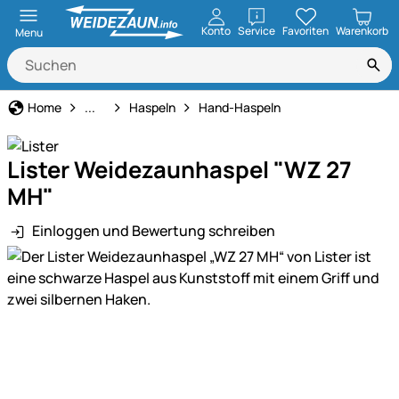
öffnen
Konto
Service
Favoriten
Warenkorb
Menu
Weidezaun
Home
...
Haspeln
Hand-Haspeln
Lister Weidezaunhaspel "WZ 27
MH"
Einloggen und Bewertung schreiben
Produktgalerie