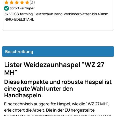
(3)
Bewertung: 5 von 5 (3 Bewertungen)
3 Bewertungen
Sofort verfügbar
5x VOSS.farming Elektrozaun Band-Verbinderplatten bis 40mm
NIRO-EDELSTAHL
Beschreibung
Lister Weidezaunhaspel "WZ 27
MH"
Diese kompakte und robuste Haspel ist
eine gute Wahl unter den
Handhaspeln.
Eine technisch ausgereifte Haspel, wie die "WZ 27 MH",
erleichtert die Arbeit. Die in der EU hergestellte,