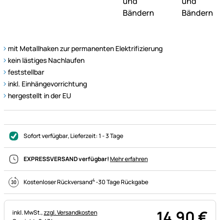
mit Metallhaken zur permanenten Elektrifizierung
kein lästiges Nachlaufen
feststellbar
inkl. Einhängevorrichtung
hergestellt in der EU
Sofort verfügbar
, Lieferzeit:
1 - 3 Tage
EXPRESSVERSAND verfügbar!
Mehr erfahren
4
Kostenloser Rückversand
-
30 Tage Rückgabe
14
,
90
€
Steuerhinweis:
inkl. MwSt.,
zzgl. Versandkosten