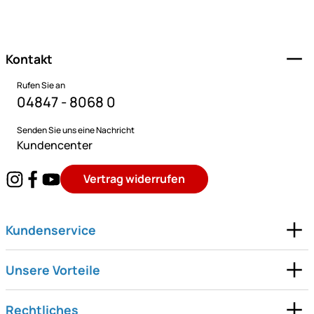
Fußzeile
Kontakt
Rufen Sie an
04847 - 8068 0
Senden Sie uns eine Nachricht
Kundencenter
Vertrag widerrufen
Kundenservice
Unsere Vorteile
Rechtliches