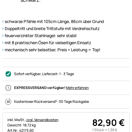
schwarze Pfähle mit 105cm Länge, 86cm über Grund
Doppeltritt und breite Trittstufe mit Verdrehschutz
feuerverzinkter Stahlnagel: sehr stabil
mit 8 praktischen Ösen für vielseitigen Einsatz
mechanisch sehr belastbar, Preis + Leistung = Top!
Sofort verfügbar
, Lieferzeit:
1 - 3 Tage
EXPRESSVERSAND verfügbar!
Mehr erfahren
4
Kostenloser Rückversand
-
30 Tage Rückgabe
82
,
90
€
Steuerhinweis:
inkl. MwSt.,
zzgl. Versandkosten
Gewicht: 18,72 kg
1 Stück =
1
,
38
€
Art.Nr.: 42173.60