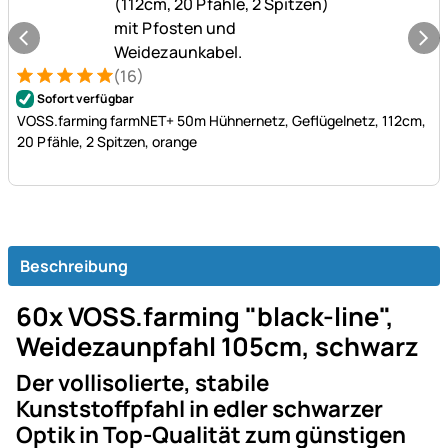
(16)
Bewertung: 5 von 5 (16 Bewertungen)
16 Bewertungen
Sofort verfügbar
VOSS.farming farmNET+ 50m Hühnernetz, Geflügelnetz, 112cm,
20 Pfähle, 2 Spitzen, orange
Beschreibung
60x VOSS.farming "black-line",
Weidezaunpfahl 105cm, schwarz
Der vollisolierte, stabile
Kunststoffpfahl in edler schwarzer
Optik in Top-Qualität zum günstigen