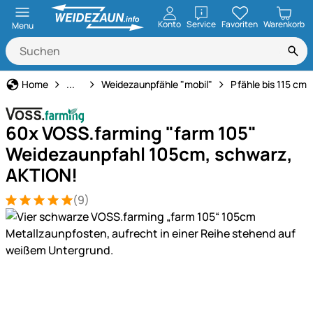
öffnen
Konto
Service
Favoriten
Warenkorb
Menu
Weidezaun
Home
...
Weidezaunpfähle "mobil"
Pfähle bis 115 cm
60x VOSS.farming "farm 105"
Weidezaunpfahl 105cm, schwarz,
AKTION!
(9)
Bewertung: 5 von 5 (9 Bewertungen)
9 Bewertungen
Produktgalerie