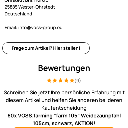
25885 Wester-Ohrstedt
Deutschland
Email:
info@voss-group.eu
Frage zum Artikel?
Hier
stellen!
Bewertungen
(9)
Bewertung: 5 von 5 (9 Bewertungen)
9 Bewertungen
Schreiben Sie jetzt Ihre persönliche Erfahrung mit
diesem Artikel und helfen Sie anderen bei deren
Kaufentscheidung
60x VOSS.farming "farm 105" Weidezaunpfahl
105cm, schwarz, AKTION!