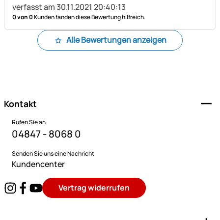
verfasst am 30.11.2021 20:40:13
0 von 0
Kunden fanden diese Bewertung hilfreich.
Alle Bewertungen anzeigen
Fußzeile
Kontakt
Rufen Sie an
04847 - 8068 0
Senden Sie uns eine Nachricht
Kundencenter
Vertrag widerrufen