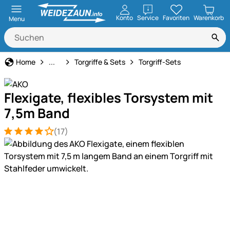
öffnen
Konto
Service
Favoriten
Warenkorb
Menu
Weidezaun
Home
...
Torgriffe & Sets
Torgriff-Sets
Flexigate, flexibles Torsystem mit
7,5m Band
(17)
Bewertung: 4 von 5 (17 Bewertungen)
17 Bewertungen
Produktgalerie