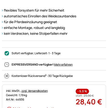
flexibles Torsystem für mehr Sicherheit
automatisches Einrollen des Weidezaunbandes
für die Pferdeeinzäunung geeignet
einfache Montage, robust und langlebig
kein Verdrecken, keine Stolperfallen mehr
Sofort verfügbar
, Lieferzeit:
1 - 3 Tage
EXPRESSVERSAND verfügbar!
Mehr erfahren
4
Kostenloser Rückversand
-
30 Tage Rückgabe
Steuerhinweis:
inkl. MwSt.,
zzgl. Versandkosten
-
5,0
%
Gewicht: 1,19 kg
statt:
29
,
90
€
28
,
40
€
Art.Nr.: 44936