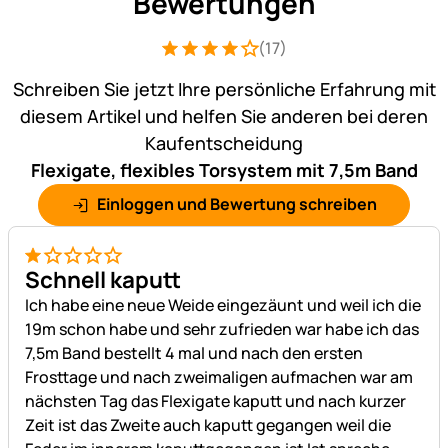
Bewertungen
(17)
Bewertung: 4 von 5 (17 Bewertungen)
17 Bewertungen
Schreiben Sie jetzt Ihre persönliche Erfahrung mit
diesem Artikel und helfen Sie anderen bei deren
Kaufentscheidung
Flexigate, flexibles Torsystem mit 7,5m Band
Einloggen und Bewertung schreiben
1 von 5
Schnell kaputt
Ich habe eine neue Weide eingezäunt und weil ich die
19m schon habe und sehr zufrieden war habe ich das
7,5m Band bestellt 4 mal und nach den ersten
Frosttage und nach zweimaligen aufmachen war am
nächsten Tag das Flexigate kaputt und nach kurzer
Zeit ist das Zweite auch kaputt gegangen weil die