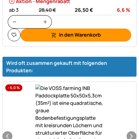
Aktion - Mengenrabatt
statt:
Rab
ab 3
28,
40
€
26,
50
€
6,6
%
In den Warenkorb
Wird oft zusammen gekauft mit folgenden
Produkten:
-
5,0
%