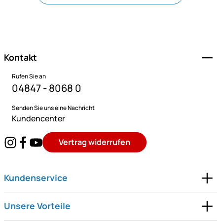
Fußzeile
Kontakt
Rufen Sie an
04847 - 8068 0
Senden Sie uns eine Nachricht
Kundencenter
Vertrag widerrufen
Kundenservice
Unsere Vorteile