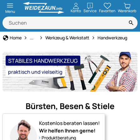
öffnen
Konto
Service
Favoriten
Warenkorb
Menu
Haus und Hof
Home
...
Werkzeug & Werkstatt
Handwerkzeug
STABILES HANDWERKZEUG
praktisch und vielseitig
Bürsten, Besen & Stiele
Kostenlos beraten lassen!
Wir helfen Ihnen gerne!
Produktberatung