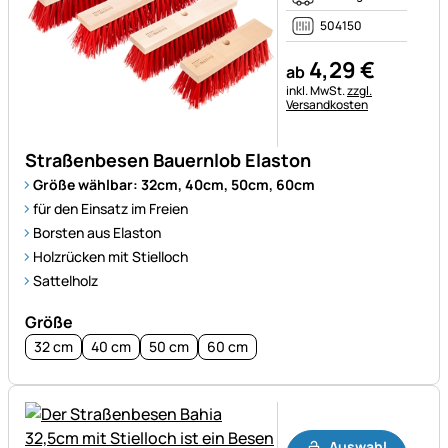
504150
4
,
29
€
ab
Steuerhinweis:
inkl. MwSt.
zzgl.
Versandkosten
Straßenbesen Bauernlob Elaston
Größe wählbar: 32cm, 40cm, 50cm, 60cm
für den Einsatz im Freien
Borsten aus Elaston
Holzrücken mit Stielloch
Sattelholz
Größe
32 cm
40 cm
50 cm
60 cm
Noch keine Bewertungen ab
Auswahl