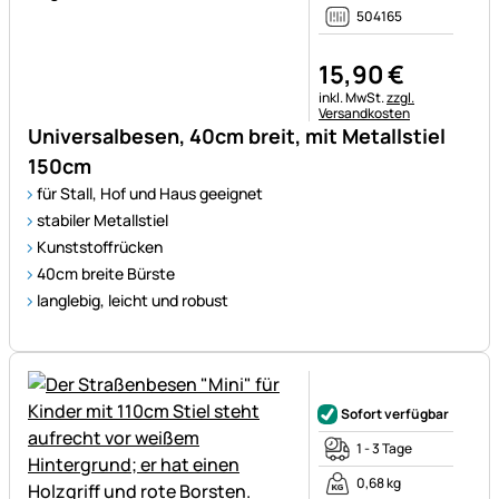
504165
15
,
90
€
Steuerhinweis:
inkl. MwSt.
zzgl.
Versandkosten
Universalbesen, 40cm breit, mit Metallstiel
150cm
für Stall, Hof und Haus geeignet
stabiler Metallstiel
Kunststoffrücken
40cm breite Bürste
langlebig, leicht und robust
Noch keine Bewertungen ab
Sofort verfügbar
1 - 3 Tage
0,68 kg