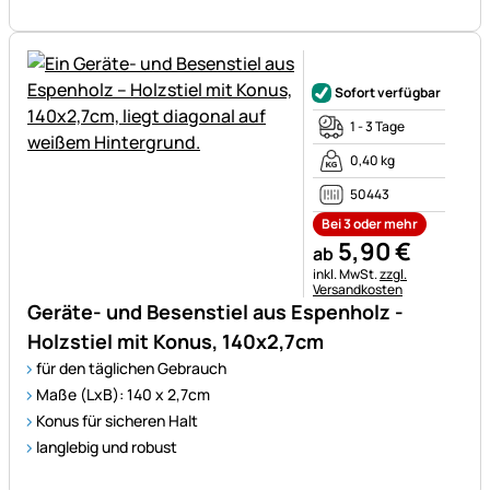
Noch keine Bewertungen ab
Sofort verfügbar
1 - 3 Tage
0,40 kg
50443
Bei 3 oder mehr
5
,
90
€
ab
Steuerhinweis:
inkl. MwSt.
zzgl.
Versandkosten
Geräte- und Besenstiel aus Espenholz -
Holzstiel mit Konus, 140x2,7cm
für den täglichen Gebrauch
Maße (LxB): 140 x 2,7cm
Konus für sicheren Halt
langlebig und robust