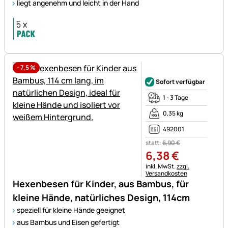
liegt angenehm und leicht in der Hand
-
7,5
%
Noch keine Bewertungen ab
Sofort verfügbar
1 - 3 Tage
0,35 kg
492001
statt:
6
,
90
€
6
,
38
€
Steuerhinweis:
inkl. MwSt.
zzgl.
Versandkosten
Hexenbesen für Kinder, aus Bambus, für
kleine Hände, natürliches Design, 114cm
speziell für kleine Hände geeignet
aus Bambus und Eisen gefertigt