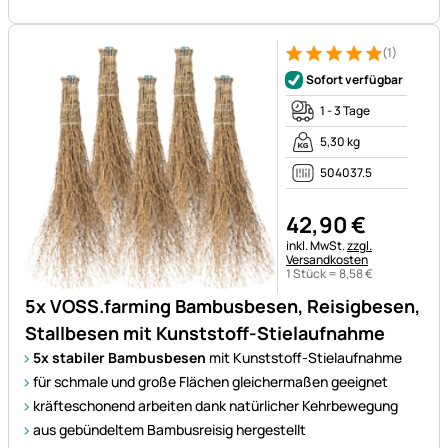
(1)
Bewertung: 5 von 5 (1 Bewert
1 Bewertung
Sofort verfügbar
1 - 3 Tage
5,30 kg
504037.5
42
,
90
€
Steuerhinweis:
inkl. MwSt.
zzgl.
Versandkosten
1 Stück =
8
,
58
€
5x VOSS.farming Bambusbesen, Reisigbesen,
Stallbesen mit Kunststoff-Stielaufnahme
5x stabiler Bambusbesen
mit Kunststoff-Stielaufnahme
für schmale und große Flächen gleichermaßen geeignet
kräfteschonend arbeiten dank natürlicher Kehrbewegung
aus gebündeltem Bambusreisig hergestellt