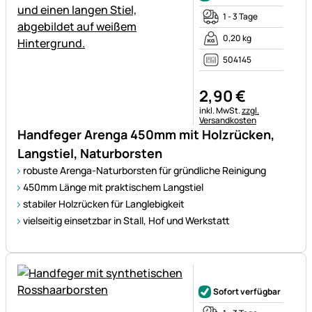
1 - 3 Tage
0,20 kg
504145
2
,
90
€
Steuerhinweis:
inkl. MwSt.
zzgl.
Versandkosten
Handfeger Arenga 450mm mit Holzrücken,
Langstiel, Naturborsten
robuste Arenga-Naturborsten für gründliche Reinigung
450mm Länge mit praktischem Langstiel
stabiler Holzrücken für Langlebigkeit
vielseitig einsetzbar in Stall, Hof und Werkstatt
Noch keine Bewertungen ab
Sofort verfügbar