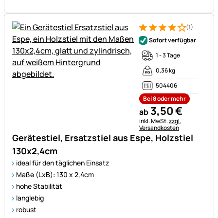
(1)
Bewertung: 4 von 5 (1 Bewert
1 Bewertung
Sofort verfügbar
1 - 3 Tage
0,36 kg
504406
Bei 8 oder mehr
3
,
50
€
ab
Steuerhinweis:
inkl. MwSt.
zzgl.
Versandkosten
Gerätestiel, Ersatzstiel aus Espe, Holzstiel
130x2,4cm
ideal für den täglichen Einsatz
Maße (LxB): 130 x 2,4cm
hohe Stabilität
langlebig
robust