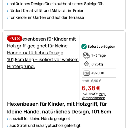
natürliches Design für ein authentisches Spielgefühl
fördert Kreativität und Aktivität im Freien
für Kinder im Garten und auf der Terrasse
-
7,5
%
Noch keine Bewertungen ab
Sofort verfügbar
1 - 3 Tage
0,26 kg
492000
statt:
6
,
90
€
6
,
38
€
Steuerhinweis:
inkl. MwSt.
zzgl.
Versandkosten
Hexenbesen für Kinder, mit Holzgriff, für
kleine Hände, natürliches Design, 101,8cm
speziell für kleine Hände geeignet
aus Stroh und Eukalyptusholz gefertigt