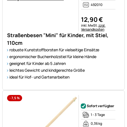
492010
12
,
90
€
Steuerhinweis:
inkl. MwSt.
zzgl.
Versandkosten
Straßenbesen "Mini" für Kinder, mit Stiel,
110cm
robuste Kunststoffborsten für vielseitige Einsätze
ergonomischer Buchenholzstiel für kleine Hände
geeignet für Kinder ab 5 Jahren
leichtes Gewicht und kindgerechte Größe
ideal für Hof- und Gartenarbeiten
-
7,5
%
Noch keine Bewertungen ab
Sofort verfügbar
1 - 3 Tage
0,36 kg