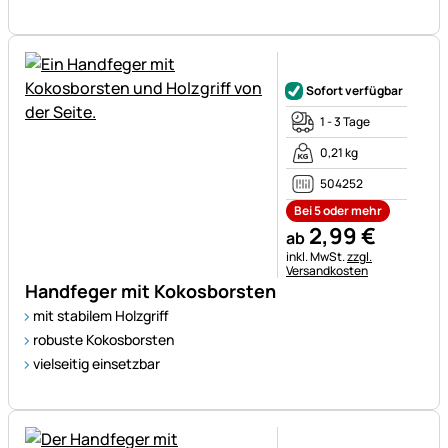
Noch keine Bewertungen ab
Sofort verfügbar
1 - 3 Tage
0,21 kg
504252
Bei 5 oder mehr
2
,
99
€
ab
Steuerhinweis:
inkl. MwSt.
zzgl.
Versandkosten
Handfeger mit Kokosborsten
mit stabilem Holzgriff
robuste Kokosborsten
vielseitig einsetzbar
Noch keine Bewertungen ab