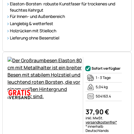
Elaston-Borsten: robuste Kunstfaser für trockenes und
feuchtes Kehrgut
Für Innen- und Außenbereich
Langlebig & wetterfest
Holzrücken mit Stielloch
Lieferung ohne Besenstiel
Noch keine Bewertungen ab
Sofort verfügbar
1 - 3 Tage
5,04 kg
504163.4
37
,
90
€
Steuerhinweis:
inkl. MwSt.
versandkostenfrei*
* innerhalb
Deutschlands