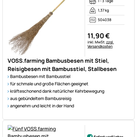
1 - 3 Tage
1,37 kg
504038
11
,
90
€
Steuerhinweis:
inkl. MwSt.
zzgl.
Versandkosten
VOSS.farming Bambusbesen mit Stiel,
Reisigbesen mit Bambusstiel, Stallbesen
Bambusbesen mit Bambusstiel
für schmale und große Flächen geeignet
kräfteschonend dank natürlicher Kehrbewegung
aus gebündeltem Bambusreisig
angenehm und leicht in der Hand
Noch keine Bewertungen ab
Sofort verfügbar