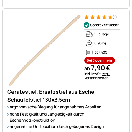
(1)
Bewertung: 5 von 5 (1 Bewert
1 Bewertung
Sofort verfügbar
1 - 3 Tage
0,95 kg
504405
Bei 3 oder mehr
7
,
90
€
ab
Steuerhinweis:
inkl. MwSt.
zzgl.
Versandkosten
Gerätestiel, Ersatzstiel aus Esche,
Schaufelstiel 130x3,5cm
ergonomische Biegung für angenehmes Arbeiten
hohe Festigkeit und Langlebigkeit durch
Eschenholzkonstruktion
angenehme Griffposition durch gebogenes Design