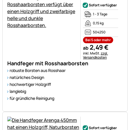
Sofort verfügbar
1 - 3 Tage
0,15 kg
504250
Bei 5 oder mehr
2
,
49
€
ab
Steuerhinweis:
inkl. MwSt.
zzgl.
Versandkosten
Handfeger mit Rosshaarborsten
robuste Borsten aus Rosshaar
natürliches Design
hochwertiger Holzgriff
langlebig
für gründliche Reinigung
Noch keine Bewertungen ab
Sofort verfügbar