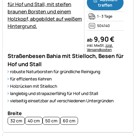
treffen
1 - 3 Tage
504140
9
,
90
€
ab
Steuerhinweis:
inkl. MwSt.
zzgl.
Versandkosten
Straßenbesen Bahia mit Stielloch, Besen für
Hof und Stall
robuste Naturborsten für gründliche Reinigung
für effizientes Kehren
Holzrücken mit Stielloch
langlebig und strapazierfähig für Hof und Stall
vielseitig einsetzbar auf verschiedenen Untergründen
Breite
32 cm
40 cm
50 cm
60 cm