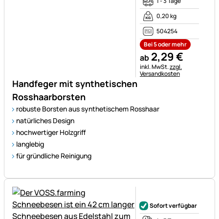
1 - 3 Tage
0,20 kg
504254
Bei 5 oder mehr
2
,
29
€
ab
Steuerhinweis:
inkl. MwSt.
zzgl.
Versandkosten
Handfeger mit synthetischen
Rosshaarborsten
robuste Borsten aus synthetischem Rosshaar
natürliches Design
hochwertiger Holzgriff
langlebig
für gründliche Reinigung
Noch keine Bewertungen ab
Sofort verfügbar