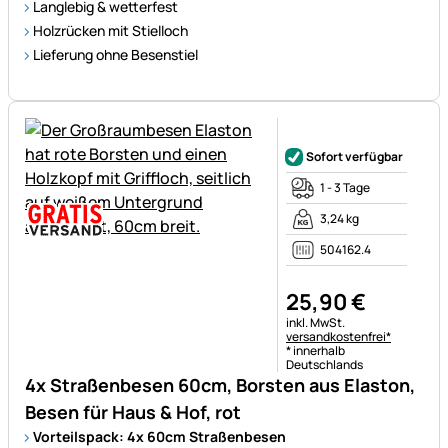
Langlebig & wetterfest
Holzrücken mit Stielloch
Lieferung ohne Besenstiel
Noch keine Bewertungen ab
Sofort verfügbar
1 - 3 Tage
3,24 kg
504162.4
25
,
90
€
Steuerhinweis:
inkl. MwSt.
versandkostenfrei*
* innerhalb
Deutschlands
4x Straßenbesen 60cm, Borsten aus Elaston,
Besen für Haus & Hof, rot
Vorteilspack: 4x 60cm Straßenbesen