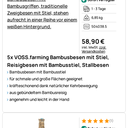
1 - 3 Tage
6,85 kg
504038.5
58
,
90
€
Steuerhinweis:
inkl. MwSt.
zzgl.
Versandkosten
5x VOSS.farming Bambusbesen mit Stiel,
Reisigbesen mit Bambusstiel, Stallbesen
Bambusbesen mit Bambusstiel
für schmale und große Flächen geeignet
kräfteschonend dank natürlicher Kehrbewegung
aus gebündeltem Bambusreisig
angenehm und leicht in der Hand
(1)
Bewertung: 5 von 5 (1 Bewert
1 Bewertung