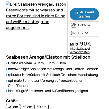
Noch keine Bewertungen ab
Auswahl
treffen
1 - 3 Tage
504170
5
,
90
€
ab
Steuerhinweis:
inkl. MwSt.
zzgl.
Versandkosten
Saalbesen Arenga/Elaston mit Stielloch
Größe wählbar: 40cm, 50cm, 60cm
hochwertiger Saalbesen mit Arenga- und Elaston-Borsten
robuster Holzrücken mit Stielloch für sichere Handhabung
optimale Schmutzentfernung auf verschiedenen
Oberflächen
ideal für größere Innen- und Außenflächen geeignet
Größe
40 cm
50 cm
60 cm