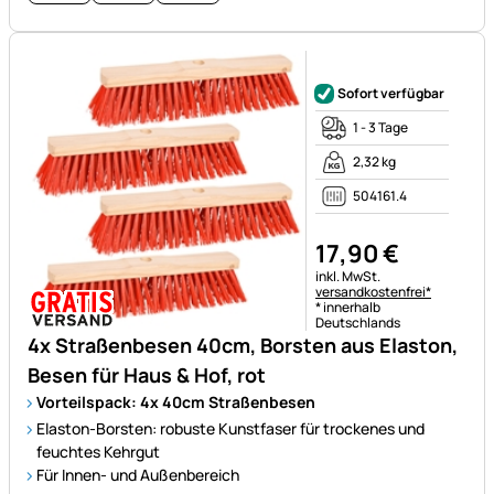
Noch keine Bewertungen ab
Sofort verfügbar
1 - 3 Tage
2,32 kg
504161.4
17
,
90
€
Steuerhinweis:
inkl. MwSt.
versandkostenfrei*
* innerhalb
Deutschlands
4x Straßenbesen 40cm, Borsten aus Elaston,
Besen für Haus & Hof, rot
Vorteilspack: 4x 40cm Straßenbesen
Elaston-Borsten: robuste Kunstfaser für trockenes und
feuchtes Kehrgut
Für Innen- und Außenbereich