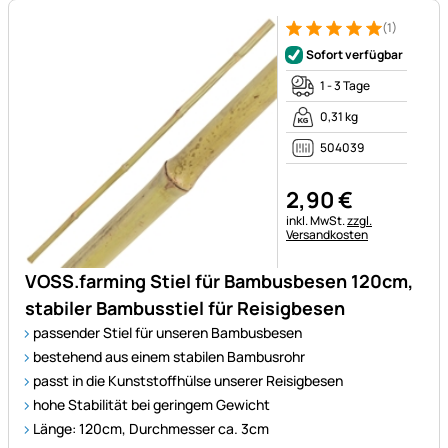
(1)
Bewertung: 5 von 5 (1 Bewert
1 Bewertung
Sofort verfügbar
1 - 3 Tage
0,31 kg
504039
2
,
90
€
Steuerhinweis:
inkl. MwSt.
zzgl.
Versandkosten
VOSS.farming Stiel für Bambusbesen 120cm,
stabiler Bambusstiel für Reisigbesen
passender Stiel für unseren Bambusbesen
bestehend aus einem stabilen Bambusrohr
passt in die Kunststoffhülse unserer Reisigbesen
hohe Stabilität bei geringem Gewicht
Länge: 120cm, Durchmesser ca. 3cm