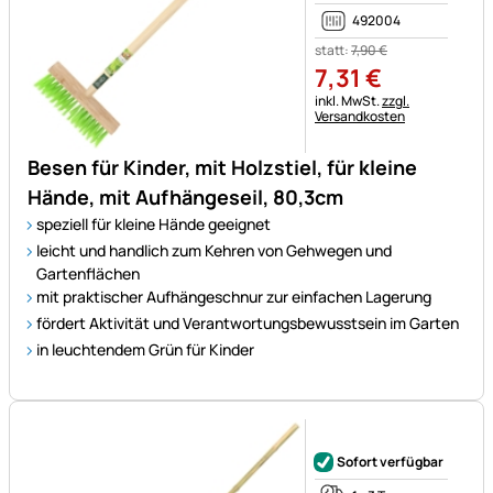
492004
statt:
7
,
90
€
7
,
31
€
Steuerhinweis:
inkl. MwSt.
zzgl.
Versandkosten
Besen für Kinder, mit Holzstiel, für kleine
Hände, mit Aufhängeseil, 80,3cm
speziell für kleine Hände geeignet
leicht und handlich zum Kehren von Gehwegen und
Gartenflächen
mit praktischer Aufhängeschnur zur einfachen Lagerung
fördert Aktivität und Verantwortungsbewusstsein im Garten
in leuchtendem Grün für Kinder
Noch keine Bewertungen ab
Sofort verfügbar