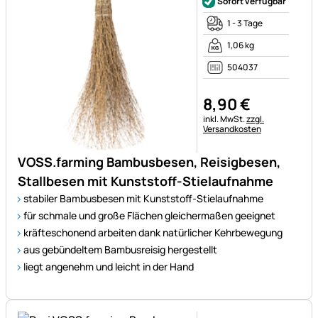
Sofort verfügbar
1 - 3 Tage
1,06 kg
504037
8
,
90
€
Steuerhinweis:
inkl. MwSt.
zzgl.
Versandkosten
VOSS.farming Bambusbesen, Reisigbesen,
Stallbesen mit Kunststoff-Stielaufnahme
stabiler Bambusbesen mit Kunststoff-Stielaufnahme
für schmale und große Flächen gleichermaßen geeignet
kräfteschonend arbeiten dank natürlicher Kehrbewegung
aus gebündeltem Bambusreisig hergestellt
liegt angenehm und leicht in der Hand