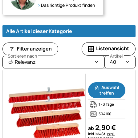
Das richtige Produkt finden
Alle Artikel dieser Kategorie
Listenansicht
Filter anzeigen
Sortieren nach
Artikel
Relevanz
40
Noch keine Bewertungen ab
Auswahl
treffen
1 - 3 Tage
504160
2
,
90
€
ab
Steuerhinweis:
inkl. MwSt.
zzgl.