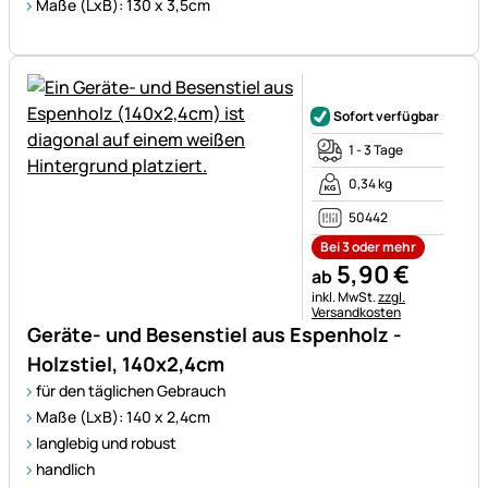
Maße (LxB): 130 x 3,5cm
Noch keine Bewertungen ab
Sofort verfügbar
1 - 3 Tage
0,34 kg
50442
Bei 3 oder mehr
5
,
90
€
ab
Steuerhinweis:
inkl. MwSt.
zzgl.
Versandkosten
Geräte- und Besenstiel aus Espenholz -
Holzstiel, 140x2,4cm
für den täglichen Gebrauch
Maße (LxB): 140 x 2,4cm
langlebig und robust
handlich