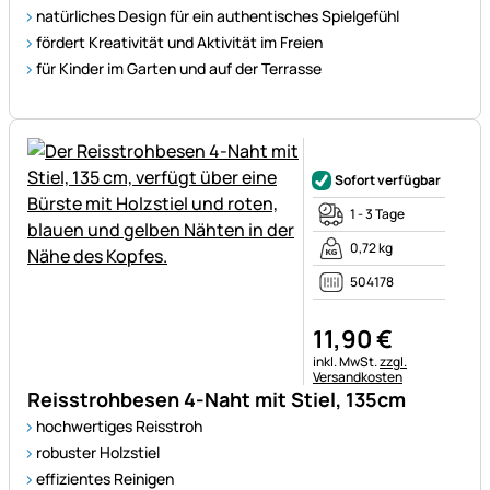
natürliches Design für ein authentisches Spielgefühl
fördert Kreativität und Aktivität im Freien
für Kinder im Garten und auf der Terrasse
Noch keine Bewertungen ab
Sofort verfügbar
1 - 3 Tage
0,72 kg
504178
11
,
90
€
Steuerhinweis:
inkl. MwSt.
zzgl.
Versandkosten
Reisstrohbesen 4-Naht mit Stiel, 135cm
hochwertiges Reisstroh
robuster Holzstiel
effizientes Reinigen