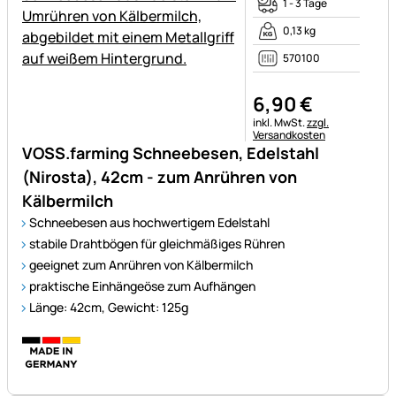
1 - 3 Tage
0,13 kg
570100
6
,
90
€
Steuerhinweis:
inkl. MwSt.
zzgl.
Versandkosten
VOSS.farming Schneebesen, Edelstahl
(Nirosta), 42cm - zum Anrühren von
Kälbermilch
Schneebesen aus hochwertigem Edelstahl
stabile Drahtbögen für gleichmäßiges Rühren
geeignet zum Anrühren von Kälbermilch
praktische Einhängeöse zum Aufhängen
Länge: 42cm, Gewicht: 125g