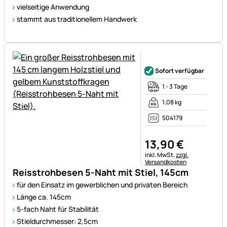
vielseitige Anwendung
stammt aus traditionellem Handwerk
Noch keine Bewertungen ab
Sofort verfügbar
1 - 3 Tage
1,08 kg
504179
13
,
90
€
Steuerhinweis:
inkl. MwSt.
zzgl.
Versandkosten
Reisstrohbesen 5-Naht mit Stiel, 145cm
für den Einsatz im gewerblichen und privaten Bereich
Länge ca. 145cm
5-fach Naht für Stabilität
Stieldurchmesser: 2,5cm