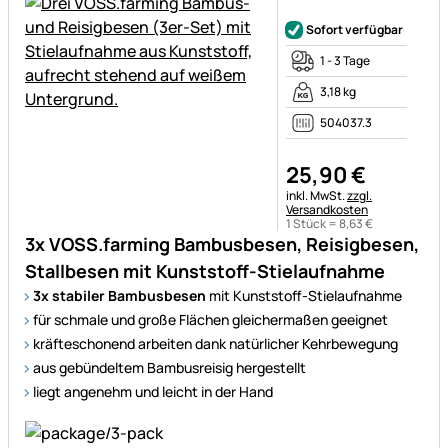
Noch keine Bewertungen ab
Sofort verfügbar
1 - 3 Tage
3,18 kg
504037.3
25
,
90
€
Steuerhinweis:
inkl. MwSt.
zzgl.
Versandkosten
1 Stück =
8
,
63
€
3x VOSS.farming Bambusbesen, Reisigbesen,
Stallbesen mit Kunststoff-Stielaufnahme
3x stabiler Bambusbesen
mit Kunststoff-Stielaufnahme
für schmale und große Flächen gleichermaßen geeignet
kräfteschonend arbeiten dank natürlicher Kehrbewegung
aus gebündeltem Bambusreisig hergestellt
liegt angenehm und leicht in der Hand