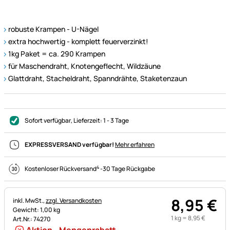
robuste Krampen - U-Nägel
extra hochwertig - komplett feuerverzinkt!
1kg Paket = ca. 290 Krampen
für Maschendraht, Knotengeflecht, Wildzäune
Glattdraht, Stacheldraht, Spanndrähte, Staketenzaun
Sofort verfügbar
, Lieferzeit:
1 - 3 Tage
EXPRESSVERSAND verfügbar!
Mehr erfahren
4
Kostenloser Rückversand
-
30 Tage Rückgabe
8
,
95
€
Steuerhinweis:
inkl. MwSt.,
zzgl. Versandkosten
Gewicht: 1,00 kg
1 kg =
8
,
95
€
Art.Nr.: 74270