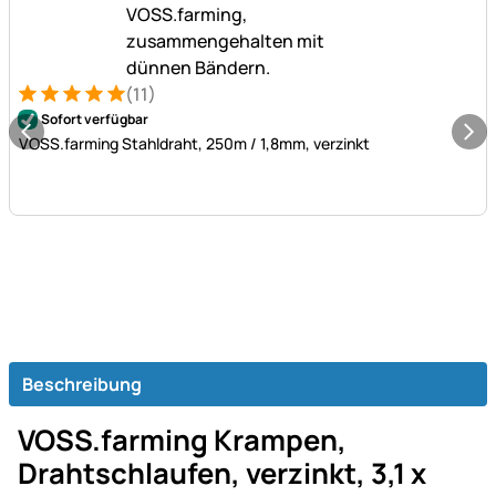
(11)
Bewertung: 5 von 5 (11 Bewertungen)
11 Bewertungen
Sofort verfügbar
VOSS.farming Stahldraht, 250m / 1,8mm, verzinkt
Beschreibung
VOSS.farming Krampen,
Drahtschlaufen, verzinkt, 3,1 x