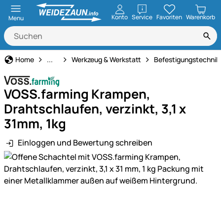
öffnen
Konto
Service
Favoriten
Warenkorb
Menu
Haus und Hof
Home
...
Werkzeug & Werkstatt
Befestigungstechnik
VOSS.farming Krampen,
Drahtschlaufen, verzinkt, 3,1 x
31mm, 1kg
Einloggen und Bewertung schreiben
Produktgalerie