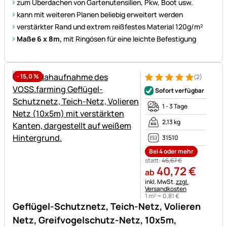
zum Überdachen von Gartenutensilien, Pkw, Boot usw.
kann mit weiteren Planen beliebig erweitert werden
verstärkter Rand und extrem reißfestes Material 120g/m²
Maße 6 x 8m,
mit Ringösen für eine leichte Befestigung
-
15,0
%
(2)
Bewertung: 5 von 5 (2 Bewer
2 Bewertungen
Sofort verfügbar
1 - 3 Tage
2,13 kg
31510
Bei 4 oder mehr
statt:
46
,
67
€
40
,
72
€
ab
Steuerhinweis:
inkl. MwSt.
zzgl.
Versandkosten
1 m² =
0
,
81
€
Geflügel-Schutznetz, Teich-Netz, Volieren
Netz, Greifvogelschutz-Netz, 10x5m,