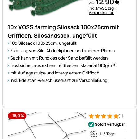
12
,
90
€
ab
Steuerhinweis:
inkl. MwSt.
zzgl.
Versandkosten
10x VOSS.farming Silosack 100x25cm mit
Griffloch, Silosandsack, ungefüllt
10x Silosack 100x25cm, ungefüllt
Fixierung von Silo-Abdeckplanen und anderen Planen
Sack kann mit Rundkies oder Sand befüllt werden
frostsicher, aus extrem reißfestem Material 190g/m²
mit Auflagestulpe und intergriertem Griffloch
inkl. Edelstahl-Verschlussdraht zur Verschließung
-
15,0
%
(1)
Bewertung: 5 von 5 (1 Bewert
1 Bewertung
Sofort verfügbar
1 - 3 Tage