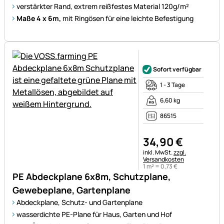
verstärkter Rand, extrem reißfestes Material 120g/m²
Maße 4 x 6m,
mit Ringösen für eine leichte Befestigung
Noch keine Bewertungen ab
Sofort verfügbar
1 - 3 Tage
6,60 kg
86515
34
,
90
€
Steuerhinweis:
inkl. MwSt.
zzgl.
Versandkosten
1 m² =
0
,
73
€
PE Abdeckplane 6x8m, Schutzplane,
Gewebeplane, Gartenplane
Abdeckplane, Schutz- und Gartenplane
wasserdichte PE-Plane für Haus, Garten und Hof