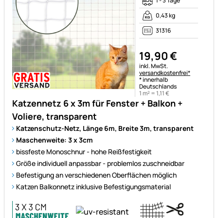
1 - 3 Tage
0,43 kg
31316
19
,
90
€
Steuerhinweis:
inkl. MwSt.
versandkostenfrei*
* innerhalb
Deutschlands
1 m² =
1
,
11
€
Katzennetz 6 x 3m für Fenster + Balkon +
Voliere, transparent
Katzenschutz-Netz, Länge 6m, Breite 3m, transparent
Maschenweite: 3 x 3cm
bissfeste Monoschnur - hohe Reißfestigkeit
Größe individuell anpassbar - problemlos zuschneidbar
Befestigung an verschiedenen Oberflächen möglich
Katzen Balkonnetz inklusive Befestigungsmaterial