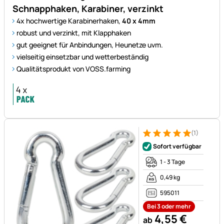
Schnapphaken, Karabiner, verzinkt
4x hochwertige Karabinerhaken,
40 x 4mm
robust und verzinkt, mit Klapphaken
gut geeignet für Anbindungen, Heunetze uvm.
vielseitig einsetzbar und wetterbeständig
Qualitätsprodukt von VOSS.farming
(1)
Bewertung: 5 von 5 (1 Bewert
1 Bewertung
Sofort verfügbar
1 - 3 Tage
0,49 kg
595011
Bei 3 oder mehr
4
,
55
€
ab