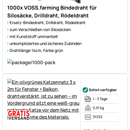
1000x VOSS.farming Bindedraht für
Silosäcke, Drilldraht, Rödeldraht
Ersatz-Bindedraht, Drilldraht, Rödeldraht
zum Verschließen von Silosäcken
mit Kunststoff ummantelt
unkompliziertes und sicheres Zubinden
Drahtlänge 14cm, Farbe grün
Noch keine Bewertungen ab
Sofort verfügbar
1 - 3 Tage
0,51 kg
31332