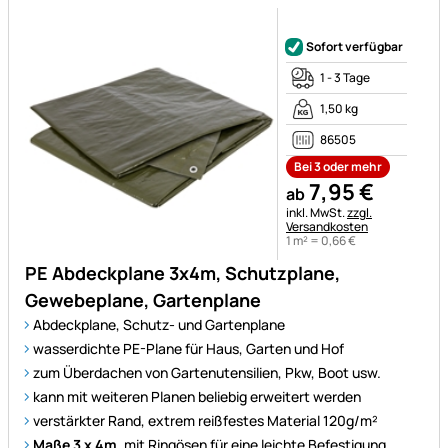
Noch keine Bewertungen ab
Sofort verfügbar
1 - 3 Tage
1,50 kg
86505
Bei 3 oder mehr
7
,
95
€
ab
Steuerhinweis:
inkl. MwSt.
zzgl.
Versandkosten
1 m² =
0
,
66
€
PE Abdeckplane 3x4m, Schutzplane,
Gewebeplane, Gartenplane
Abdeckplane, Schutz- und Gartenplane
wasserdichte PE-Plane für Haus, Garten und Hof
zum Überdachen von Gartenutensilien, Pkw, Boot usw.
kann mit weiteren Planen beliebig erweitert werden
verstärkter Rand, extrem reißfestes Material 120g/m²
Maße 3 x 4m,
mit Ringösen für eine leichte Befestigung