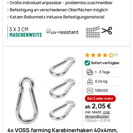
Größe individuell anpassbar - problemlos zuschneidbar
Befestigung an verschiedenen Oberflächen möglich
Katzen Balkonnetz inklusive Befestigungsmaterial
(1)
Bewertung: 4 von 5 (1 Bewert
1 Bewertung
Sofort verfügbar
1 - 3 Tage
0,04 kg
595005
Bei 3 oder mehr
2
,
05
€
ab
Steuerhinweis:
inkl. MwSt.
zzgl.
Versandkosten
1 Stück =
0
,
51
€
4x VOSS.farming Karabinerhaken 40x4mm,