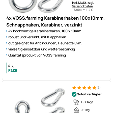
Steuerhinweis:
inkl. MwSt.
zzgl.
Versandkosten
1 Stück =
1
,
14
€
4x VOSS.farming Karabinerhaken 100x10mm,
Schnapphaken, Karabiner, verzinkt
4x hochwertige Karabinerhaken,
100 x 10mm
robust und verzinkt, mit Klapphaken
gut geeignet für Anbindungen, Heunetze uvm.
vielseitig einsetzbar und wetterbeständig
Qualitätsprodukt von VOSS.farming
(3)
Bewertung: 5 von 5 (3 Bewer
3 Bewertungen
Sofort verfügbar
1 - 3 Tage
0,11 kg