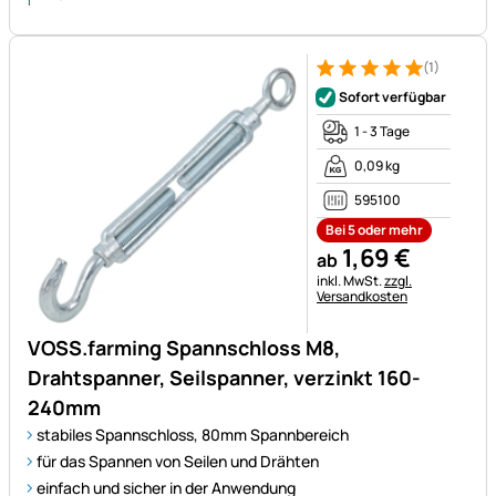
(1)
Bewertung: 5 von 5 (1 Bewert
1 Bewertung
Sofort verfügbar
1 - 3 Tage
0,09 kg
595100
Bei 5 oder mehr
1
,
69
€
ab
Steuerhinweis:
inkl. MwSt.
zzgl.
Versandkosten
VOSS.farming Spannschloss M8,
Drahtspanner, Seilspanner, verzinkt 160-
240mm
stabiles Spannschloss, 80mm Spannbereich
für das Spannen von Seilen und Drähten
einfach und sicher in der Anwendung