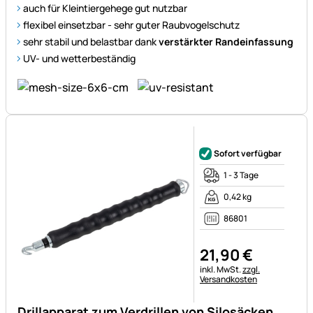
auch für Kleintiergehege gut nutzbar
flexibel einsetzbar - sehr guter Raubvogelschutz
sehr stabil und belastbar dank
verstärkter Randeinfassung
UV- und wetterbeständig
Noch keine Bewertungen ab
Sofort verfügbar
1 - 3 Tage
0,42 kg
86801
21
,
90
€
Steuerhinweis:
inkl. MwSt.
zzgl.
Versandkosten
Drillapparat zum Verdrillen von Silosäcken,