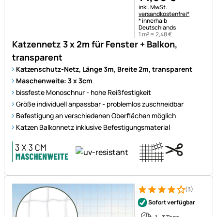
Steuerhinweis:
inkl. MwSt.
versandkostenfrei*
* innerhalb
Deutschlands
1 m² =
2
,
48
€
Katzennetz 3 x 2m für Fenster + Balkon,
transparent
Katzenschutz-Netz, Länge 3m, Breite 2m, transparent
Maschenweite: 3 x 3cm
bissfeste Monoschnur - hohe Reißfestigkeit
Größe individuell anpassbar - problemlos zuschneidbar
Befestigung an verschiedenen Oberflächen möglich
Katzen Balkonnetz inklusive Befestigungsmaterial
(3)
Bewertung: 4 von 5 (3 Bewer
3 Bewertungen
Sofort verfügbar