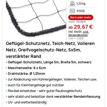
1,22 kg
31508
Bei 4 oder mehr
statt:
33
,
92
€
29
,
67
€
ab
Steuerhinweis:
inkl. MwSt.
zzgl.
Versandkosten
1 m² =
1
,
19
€
Geflügel-Schutznetz, Teich-Netz, Volieren
Netz, Greifvogelschutz-Netz, 5x5m,
verstärkter Rand
Geflügel-Schutznetz, Länge 5m, Breite 5m, schwarz
Maschenweite: 6 x 6cm
Drahtstärke: Ø 1,25mm
zur Abdeckung von Hühnergehegen, Volieren, Teichen usw.
auch für Kleintiergehege gut nutzbar
flexibel einsetzbar - sehr guter Raubvogelschutz
sehr stabil und belastbar dank
verstärkter Randeinfassung
UV- und wetterbeständig