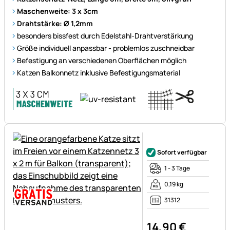
Maschenweite: 3 x 3cm
Drahtstärke: Ø 1,2mm
besonders bissfest durch Edelstahl-Drahtverstärkung
Größe individuell anpassbar - problemlos zuschneidbar
Befestigung an verschiedenen Oberflächen möglich
Katzen Balkonnetz inklusive Befestigungsmaterial
Noch keine Bewertungen ab
Sofort verfügbar
1 - 3 Tage
0,19 kg
31312
14
,
90
€