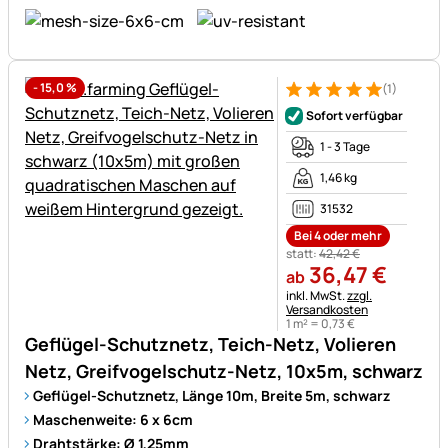
-
15,0
%
(1)
Bewertung: 5 von 5 (1 Bewert
1 Bewertung
Sofort verfügbar
1 - 3 Tage
1,46 kg
31532
Bei 4 oder mehr
statt:
42
,
42
€
36
,
47
€
ab
Steuerhinweis:
inkl. MwSt.
zzgl.
Versandkosten
1 m² =
0
,
73
€
Geflügel-Schutznetz, Teich-Netz, Volieren
Netz, Greifvogelschutz-Netz, 10x5m, schwarz
Geflügel-Schutznetz, Länge 10m, Breite 5m, schwarz
Maschenweite: 6 x 6cm
Drahtstärke: Ø 1,25mm