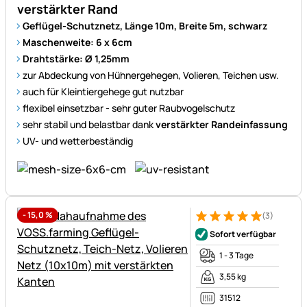
verstärkter Rand
Geflügel-Schutznetz, Länge 10m, Breite 5m, schwarz
Maschenweite: 6 x 6cm
Drahtstärke: Ø 1,25mm
zur Abdeckung von Hühnergehegen, Volieren, Teichen usw.
auch für Kleintiergehege gut nutzbar
flexibel einsetzbar - sehr guter Raubvogelschutz
sehr stabil und belastbar dank
verstärkter Randeinfassung
UV- und wetterbeständig
-
15,0
%
(3)
Bewertung: 5 von 5 (3 Bewer
3 Bewertungen
Sofort verfügbar
1 - 3 Tage
3,55 kg
31512