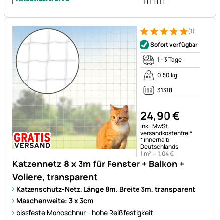
(1)
Bewertung: 5 von 5 (1 Bewert
1 Bewertung
Sofort verfügbar
1 - 3 Tage
0,50 kg
31318
24
,
90
€
Steuerhinweis:
inkl. MwSt.
versandkostenfrei*
* innerhalb
Deutschlands
1 m² =
1
,
04
€
Katzennetz 8 x 3m für Fenster + Balkon +
Voliere, transparent
Katzenschutz-Netz, Länge 8m, Breite 3m, transparent
Maschenweite: 3 x 3cm
bissfeste Monoschnur - hohe Reißfestigkeit