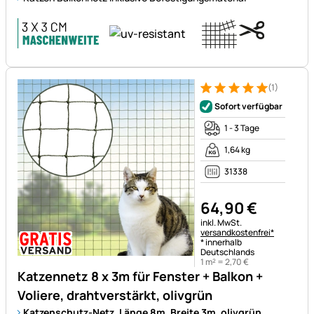
(1)
Bewertung: 5 von 5 (1 Bewert
1 Bewertung
Sofort verfügbar
1 - 3 Tage
1,64 kg
31338
64
,
90
€
Steuerhinweis:
inkl. MwSt.
versandkostenfrei*
* innerhalb
Deutschlands
1 m² =
2
,
70
€
Katzennetz 8 x 3m für Fenster + Balkon +
Voliere, drahtverstärkt, olivgrün
Katzenschutz-Netz, Länge 8m, Breite 3m, olivgrün