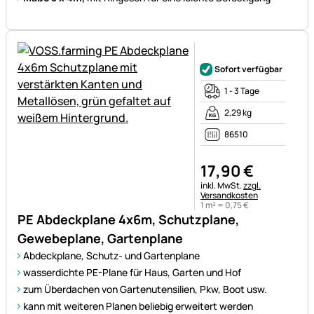
Noch keine Bewertungen ab
Sofort verfügbar
1 - 3 Tage
2,29 kg
86510
17
,
90
€
Steuerhinweis:
inkl. MwSt.
zzgl.
Versandkosten
1 m² =
0
,
75
€
PE Abdeckplane 4x6m, Schutzplane,
Gewebeplane, Gartenplane
Abdeckplane, Schutz- und Gartenplane
wasserdichte PE-Plane für Haus, Garten und Hof
zum Überdachen von Gartenutensilien, Pkw, Boot usw.
kann mit weiteren Planen beliebig erweitert werden