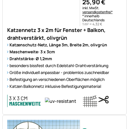
25
,
90
€
Steuerhinweis:
inkl. MwSt.
versandkostenfrei*
* innerhalb
Deutschlands
1 m² =
4
,
32
€
Katzennetz 3 x 2m für Fenster + Balkon,
drahtverstärkt, olivgrün
Katzenschutz-Netz, Länge 3m, Breite 2m, olivgrün
Maschenweite: 3 x 3cm
Drahtstärke: Ø 1,2mm
besonders bissfest durch Edelstahl-Drahtverstärkung
Größe individuell anpassbar - problemlos zuschneidbar
Befestigung an verschiedenen Oberflächen möglich
Katzen Balkonnetz inklusive Befestigungsmaterial
Noch keine Bewertungen ab