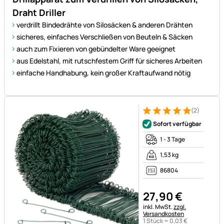
Draht Driller
verdrillt Bindedrähte von Silosäcken & anderen Drähten
sicheres, einfaches Verschließen von Beuteln & Säcken
auch zum Fixieren von gebündelter Ware geeignet
aus Edelstahl, mit rutschfestem Griff für sicheres Arbeiten
einfache Handhabung, kein großer Kraftaufwand nötig
(2)
Bewertung: 5 von 5 (2 Bewer
2 Bewertungen
Sofort verfügbar
1 - 3 Tage
1,53 kg
86804
27
,
90
€
Steuerhinweis:
inkl. MwSt.
zzgl.
Versandkosten
1 Stück =
0
,
03
€