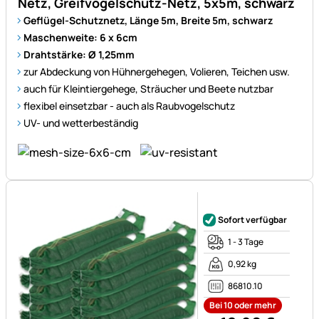
Netz, Greifvogelschutz-Netz, 5x5m, schwarz
Geflügel-Schutznetz, Länge 5m, Breite 5m, schwarz
Maschenweite: 6 x 6cm
Drahtstärke: Ø 1,25mm
zur Abdeckung von Hühnergehegen, Volieren, Teichen usw.
auch für Kleintiergehege, Sträucher und Beete nutzbar
flexibel einsetzbar - auch als Raubvogelschutz
UV- und wetterbeständig
Noch keine Bewertungen ab
Sofort verfügbar
1 - 3 Tage
0,92 kg
86810.10
Bei 10 oder mehr