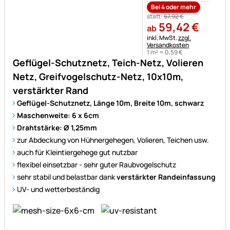
Bei 4 oder mehr
statt:
67
,
92
€
59
,
42
€
ab
Steuerhinweis:
inkl. MwSt.
zzgl.
Versandkosten
1 m² =
0
,
59
€
Geflügel-Schutznetz, Teich-Netz, Volieren
Netz, Greifvogelschutz-Netz, 10x10m,
verstärkter Rand
Geflügel-Schutznetz, Länge 10m, Breite 10m, schwarz
Maschenweite: 6 x 6cm
Drahtstärke: Ø 1,25mm
zur Abdeckung von Hühnergehegen, Volieren, Teichen usw.
auch für Kleintiergehege gut nutzbar
flexibel einsetzbar - sehr guter Raubvogelschutz
sehr stabil und belastbar dank
verstärkter Randeinfassung
UV- und wetterbeständig