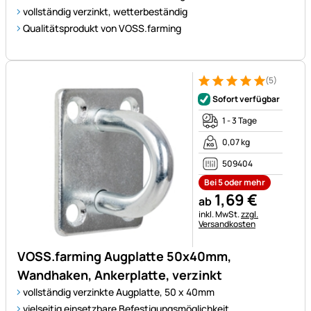
vollständig verzinkt, wetterbeständig
Qualitätsprodukt von VOSS.farming
(5)
Bewertung: 5 von 5 (5 Bewer
5 Bewertungen
Sofort verfügbar
1 - 3 Tage
0,07 kg
509404
Bei 5 oder mehr
1
,
69
€
ab
Steuerhinweis:
inkl. MwSt.
zzgl.
Versandkosten
VOSS.farming Augplatte 50x40mm,
Wandhaken, Ankerplatte, verzinkt
vollständig verzinkte Augplatte, 50 x 40mm
vielseitig einsetzbare Befestigungsmöglichkeit