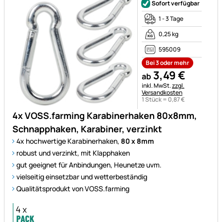
Sofort verfügbar
1 - 3 Tage
0,25 kg
595009
Bei 3 oder mehr
3
,
49
€
ab
Steuerhinweis:
inkl. MwSt.
zzgl.
Versandkosten
1 Stück =
0
,
87
€
4x VOSS.farming Karabinerhaken 80x8mm,
Schnapphaken, Karabiner, verzinkt
4x hochwertige Karabinerhaken,
80 x 8mm
robust und verzinkt, mit Klapphaken
gut geeignet für Anbindungen, Heunetze uvm.
vielseitig einsetzbar und wetterbeständig
Qualitätsprodukt von VOSS.farming