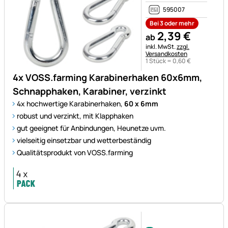
595007
Bei 3 oder mehr
2
,
39
€
ab
Steuerhinweis:
inkl. MwSt.
zzgl.
Versandkosten
1 Stück =
0
,
60
€
4x VOSS.farming Karabinerhaken 60x6mm,
Schnapphaken, Karabiner, verzinkt
4x hochwertige Karabinerhaken,
60 x 6mm
robust und verzinkt, mit Klapphaken
gut geeignet für Anbindungen, Heunetze uvm.
vielseitig einsetzbar und wetterbeständig
Qualitätsprodukt von VOSS.farming
Noch keine Bewertungen ab