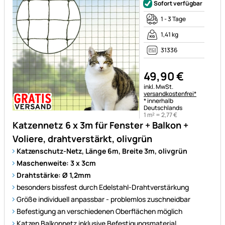
Sofort verfügbar
1 - 3 Tage
1,41 kg
31336
49
,
90
€
Steuerhinweis:
inkl. MwSt.
versandkostenfrei*
* innerhalb
Deutschlands
1 m² =
2
,
77
€
Katzennetz 6 x 3m für Fenster + Balkon +
Voliere, drahtverstärkt, olivgrün
Katzenschutz-Netz, Länge 6m, Breite 3m, olivgrün
Maschenweite: 3 x 3cm
Drahtstärke: Ø 1,2mm
besonders bissfest durch Edelstahl-Drahtverstärkung
Größe individuell anpassbar - problemlos zuschneidbar
Befestigung an verschiedenen Oberflächen möglich
Katzen Balkonnetz inklusive Befestigungsmaterial