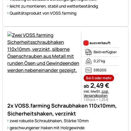
leicht zu montieren, stabil und wetterbeständig
Qualitätsprodukt von VOSS.farming
Noch keine Bewertungen ab
ausverkauft
Bald verfügbar
0,27 kg
595200
Bei 5 oder mehr
2
,
49
€
ab
Steuerhinweis:
inkl. MwSt.
zzgl.
Versandkosten
1 Stück =
1
,
25
€
2x VOSS.farming Schraubhaken 110x10mm,
Sicherheitshaken, verzinkt
zwei robuste Schraubhaken, Stärke 10mm
geschwungener Haken mit Holzgewinde