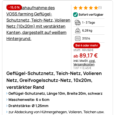
-
15,0
%
(1)
Bewertung: 5 von 5 (1 Bewert
1 Bewertung
Sofort verfügbar
1 - 3 Tage
6,28 kg
31514
Bei 4 oder mehr
statt:
101
,
92
€
89
,
17
€
ab
Steuerhinweis:
inkl. MwSt.
zzgl.
Versandkosten
1 m² =
0
,
45
€
Geflügel-Schutznetz, Teich-Netz, Volieren
Netz, Greifvogelschutz-Netz, 10x20m,
verstärkter Rand
Geflügel-Schutznetz, Länge 10m, Breite 20m, schwarz
Maschenweite: 6 x 6cm
Drahtstärke: Ø 1,25mm
zur Abdeckung von Hühnergehegen, Volieren, Teichen usw.