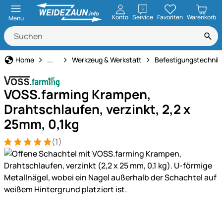
öffnen
Konto
Service
Favoriten
Warenkorb
Menu
Haus und Hof
Home
...
Werkzeug & Werkstatt
Befestigungstechnik
VOSS.farming Krampen,
Drahtschlaufen, verzinkt, 2,2 x
25mm, 0,1kg
(1)
Bewertung: 5 von 5 (1 Bewertungen)
1 Bewertung
Produktgalerie