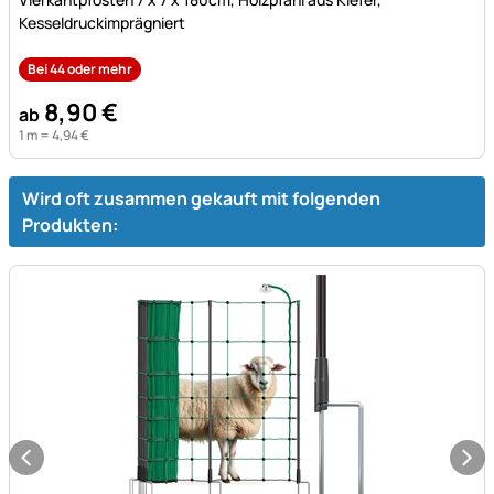
Kesseldruckimprägniert
Bei 44 oder mehr
8
,
90
€
ab
1 m =
4
,
94
€
Wird oft zusammen gekauft mit folgenden
Produkten: