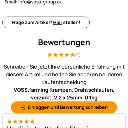
Email:
info@voss-group.eu
Frage zum Artikel?
Hier
stellen!
Bewertungen
(1)
Bewertung: 5 von 5 (1 Bewertungen)
1 Bewertung
Schreiben Sie jetzt Ihre persönliche Erfahrung mit
diesem Artikel und helfen Sie anderen bei deren
Kaufentscheidung
VOSS.farming Krampen, Drahtschlaufen,
verzinkt, 2,2 x 25mm, 0,1kg
Einloggen und Bewertung schreiben
5 von 5