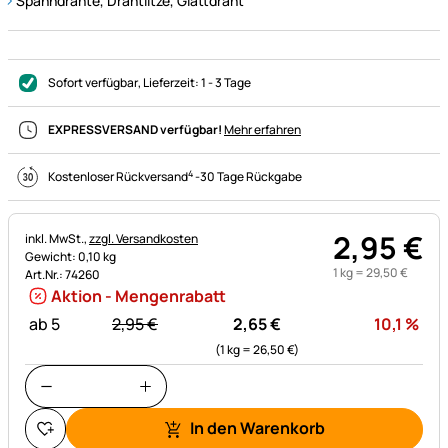
Spanndrähte, Drahtlitze, Glattdraht
Sofort verfügbar
, Lieferzeit:
1 - 3 Tage
EXPRESSVERSAND verfügbar!
Mehr erfahren
4
Kostenloser Rückversand
-
30 Tage Rückgabe
2
,
95
€
Steuerhinweis:
inkl. MwSt.,
zzgl. Versandkosten
Gewicht: 0,10 kg
1 kg =
29
,
50
€
Art.Nr.: 74260
Aktion - Mengenrabatt
statt:
Rab
ab 5
2,
95
€
2,
65
€
10,1
%
(1 kg =
26,
50
€
)
In den Warenkorb