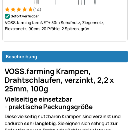
(14)
Bewertung: 5 von 5 (14 Bewertungen)
14 Bewertungen
Sofort verfügbar
VOSS.farming farmNET+ 50m Schafnetz, Ziegennetz,
Elektronetz, 90cm, 20 Pfähle, 2 Spitzen, grün
Beschreibung
VOSS.farming Krampen,
Drahtschlaufen, verzinkt, 2,2 x
25mm, 100g
Vielseitige einsetzbar
- praktische Packungsgröße
Diese vielseitig nutzbaren Krampen sind
verzinkt
und
dadurch
sehr langlebig
. Sie eignen sich sehr gut
zur