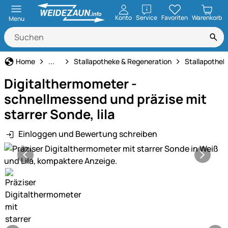
öffnen
Konto
Service
Favoriten
Warenkorb
Menu
Pferdepflege
Home
...
Stallapotheke & Regeneration
Stallapothek
Digitalthermometer -
schnellmessend und präzise mit
starrer Sonde, lila
Einloggen und Bewertung schreiben
Produktgalerie