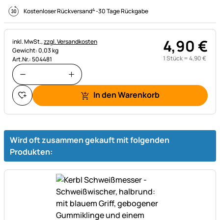
4
Kostenloser Rückversand
-
30 Tage Rückgabe
4
,
90
€
Steuerhinweis:
inkl. MwSt.,
zzgl. Versandkosten
Gewicht: 0,03 kg
1 Stück =
4
,
90
€
Art.Nr.: 504481
In den Warenkorb
Wird oft zusammen gekauft mit folgenden
Produkten: