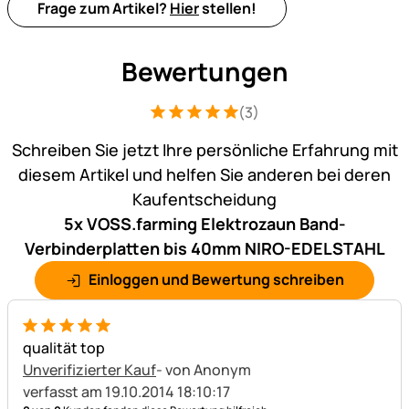
Frage zum Artikel?
Hier
stellen!
Bewertungen
(3)
Bewertung: 5 von 5 (3 Bewertungen)
3 Bewertungen
Schreiben Sie jetzt Ihre persönliche Erfahrung mit
diesem Artikel und helfen Sie anderen bei deren
Kaufentscheidung
5x VOSS.farming Elektrozaun Band-
Verbinderplatten bis 40mm NIRO-EDELSTAHL
Einloggen und Bewertung schreiben
5 von 5
qualität top
Unverifizierter Kauf
- von Anonym
verfasst am 19.10.2014 18:10:17