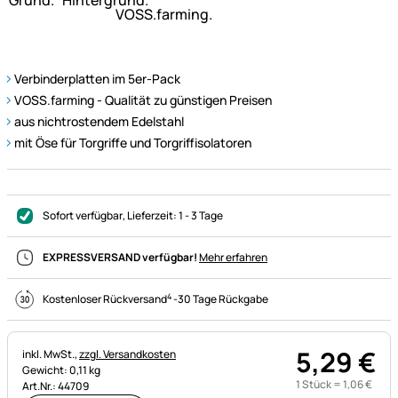
Verbinderplatten im 5er-Pack
VOSS.farming - Qualität zu günstigen Preisen
aus nichtrostendem Edelstahl
mit Öse für Torgriffe und Torgriffisolatoren
Sofort verfügbar
, Lieferzeit:
1 - 3 Tage
EXPRESSVERSAND verfügbar!
Mehr erfahren
4
Kostenloser Rückversand
-
30 Tage Rückgabe
5
,
29
€
Steuerhinweis:
inkl. MwSt.,
zzgl. Versandkosten
Gewicht: 0,11 kg
1 Stück =
1
,
06
€
Art.Nr.: 44709