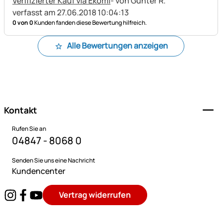
Verifizierter Kauf via Ekomi
- von Günter R.
verfasst am 27.06.2018 10:04:13
0 von 0
Kunden fanden diese Bewertung hilfreich.
Alle Bewertungen anzeigen
Fußzeile
Kontakt
Rufen Sie an
04847 - 8068 0
Senden Sie uns eine Nachricht
Kundencenter
Vertrag widerrufen