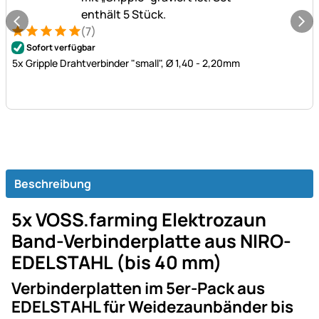
(7)
Bewertung: 5 von 5 (7 Bewertungen)
7 Bewertungen
Sofort verfügbar
5x Gripple Drahtverbinder "small", Ø 1,40 - 2,20mm
Beschreibung
5x VOSS.farming Elektrozaun
Band-Verbinderplatte aus NIRO-
EDELSTAHL (bis 40 mm)
Verbinderplatten im 5er-Pack aus
EDELSTAHL für Weidezaunbänder bis