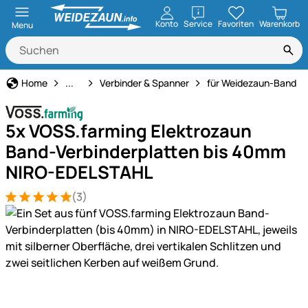
öffnen
Konto
Service
Favoriten
Warenkorb
Menu
Weidezaun
Home
...
Verbinder & Spanner
für Weidezaun-Band
5x VOSS.farming Elektrozaun
Band-Verbinderplatten bis 40mm
NIRO-EDELSTAHL
(3)
Bewertung: 5 von 5 (3 Bewertungen)
3 Bewertungen
Produktgalerie