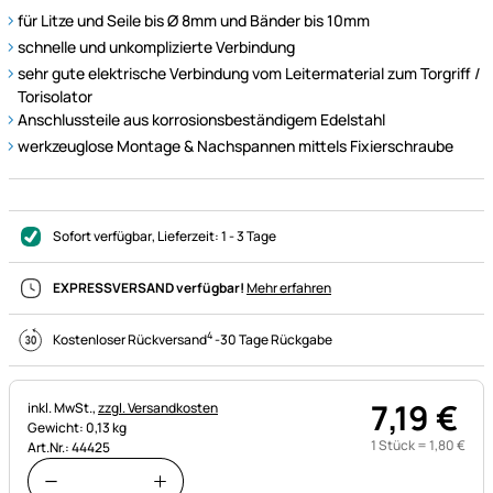
für Litze und Seile bis Ø 8mm und Bänder bis 10mm
schnelle und unkomplizierte Verbindung
sehr gute elektrische Verbindung vom Leitermaterial zum Torgriff /
Torisolator
Anschlussteile aus korrosionsbeständigem Edelstahl
werkzeuglose Montage & Nachspannen mittels Fixierschraube
Sofort verfügbar
, Lieferzeit:
1 - 3 Tage
EXPRESSVERSAND verfügbar!
Mehr erfahren
4
Kostenloser Rückversand
-
30 Tage Rückgabe
7
,
19
€
Steuerhinweis:
inkl. MwSt.,
zzgl. Versandkosten
Gewicht: 0,13 kg
1 Stück =
1
,
80
€
Art.Nr.: 44425