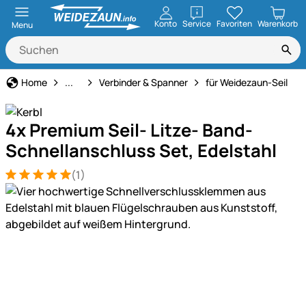
öffnen
Konto
Service
Favoriten
Warenkorb
Menu
Weidezaun
Home
...
Verbinder & Spanner
für Weidezaun-Seil
4x Premium Seil- Litze- Band-
Schnellanschluss Set, Edelstahl
(1)
Bewertung: 5 von 5 (1 Bewertungen)
1 Bewertung
Produktgalerie