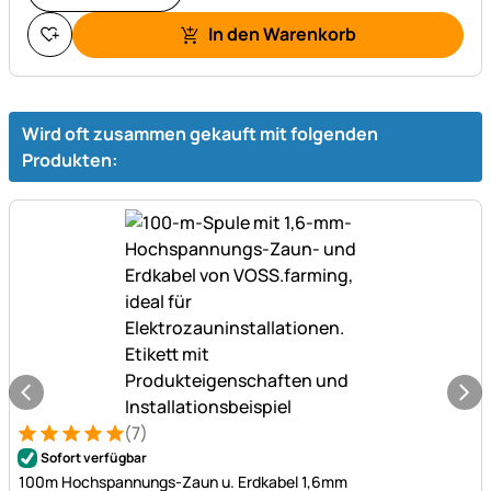
In den Warenkorb
Wird oft zusammen gekauft mit folgenden
Produkten:
(7)
Bewertung: 5 von 5 (7 Bewertungen)
7 Bewertungen
Sofort verfügbar
100m Hochspannungs-Zaun u. Erdkabel 1,6mm