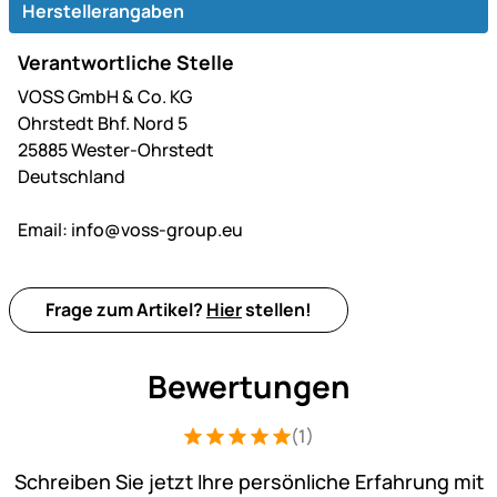
Herstellerangaben
Verantwortliche Stelle
VOSS GmbH & Co. KG
Ohrstedt Bhf. Nord 5
25885 Wester-Ohrstedt
Deutschland
Email:
info@voss-group.eu
Frage zum Artikel?
Hier
stellen!
Bewertungen
(1)
Bewertung: 5 von 5 (1 Bewertungen)
1 Bewertung
Schreiben Sie jetzt Ihre persönliche Erfahrung mit