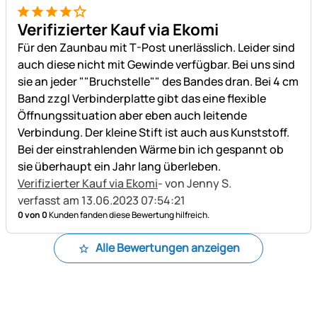
4 von 5
Verifizierter Kauf via Ekomi
Für den Zaunbau mit T-Post unerlässlich. Leider sind
auch diese nicht mit Gewinde verfügbar. Bei uns sind
sie an jeder ""Bruchstelle"" des Bandes dran. Bei 4 cm
Band zzgl Verbinderplatte gibt das eine flexible
Öffnungssituation aber eben auch leitende
Verbindung. Der kleine Stift ist auch aus Kunststoff.
Bei der einstrahlenden Wärme bin ich gespannt ob
sie überhaupt ein Jahr lang überleben.
Verifizierter Kauf via Ekomi
- von Jenny S.
verfasst am 13.06.2023 07:54:21
0 von 0
Kunden fanden diese Bewertung hilfreich.
Alle Bewertungen anzeigen
Fußzeile