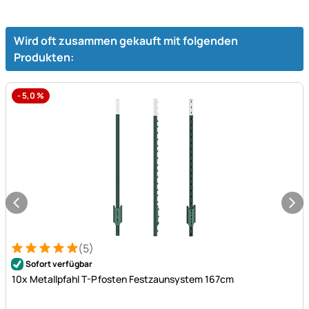
Wird oft zusammen gekauft mit folgenden
Produkten:
-
5,0
%
(5)
Bewertung: 5 von 5 (5 Bewertungen)
5 Bewertungen
Sofort verfügbar
10x Metallpfahl T-Pfosten Festzaunsystem 167cm