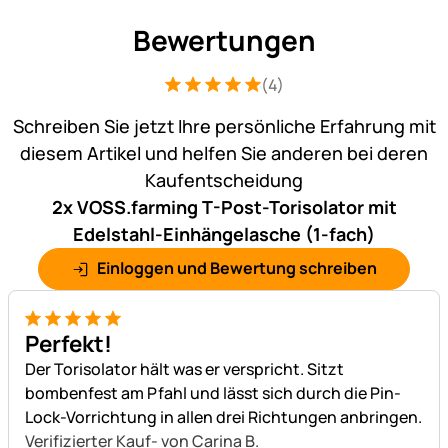
Bewertungen
(4)
Bewertung: 5 von 5 (4 Bewertungen)
4 Bewertungen
Schreiben Sie jetzt Ihre persönliche Erfahrung mit
diesem Artikel und helfen Sie anderen bei deren
Kaufentscheidung
2x VOSS.farming T-Post-Torisolator mit
Edelstahl-Einhängelasche (1-fach)
Einloggen und Bewertung schreiben
5 von 5
Perfekt!
Der Torisolator hält was er verspricht. Sitzt
bombenfest am Pfahl und lässt sich durch die Pin-
Lock-Vorrichtung in allen drei Richtungen anbringen.
Verifizierter Kauf
- von Carina B.