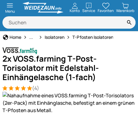
öffnen
Konto
Service
Favoriten
Warenkorb
Menu
Weidezaun
Home
...
Isolatoren
T-Pfosten Isolatoren
2x VOSS.farming T-Post-
Torisolator mit Edelstahl-
Einhängelasche (1-fach)
(4)
Bewertung: 5 von 5 (4 Bewertungen)
4 Bewertungen
Produktgalerie