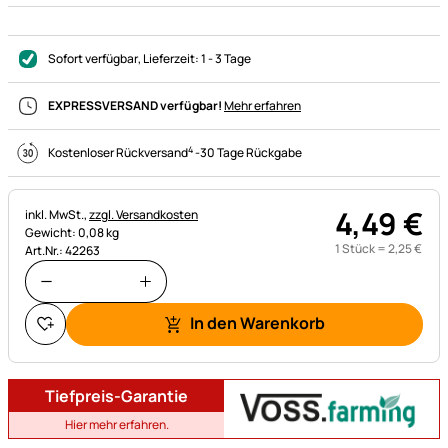
Sofort verfügbar
, Lieferzeit:
1 - 3 Tage
EXPRESSVERSAND verfügbar!
Mehr erfahren
4
Kostenloser Rückversand
-
30 Tage Rückgabe
4
,
49
€
Steuerhinweis:
inkl. MwSt.,
zzgl. Versandkosten
Gewicht: 0,08 kg
1 Stück =
2
,
25
€
Art.Nr.: 42263
In den Warenkorb
Tiefpreis-Garantie
Hier mehr erfahren.