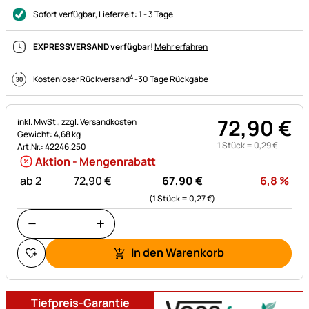
Sofort verfügbar
, Lieferzeit:
1 - 3 Tage
EXPRESSVERSAND verfügbar!
Mehr erfahren
4
Kostenloser Rückversand
-
30 Tage Rückgabe
72
,
90
€
Steuerhinweis:
inkl. MwSt.,
zzgl. Versandkosten
Gewicht: 4,68 kg
1 Stück =
0
,
29
€
Art.Nr.: 42246.250
Aktion - Mengenrabatt
statt:
Rab
ab 2
72,
90
€
67,
90
€
6,8
%
(1 Stück =
0,
27
€
)
In den Warenkorb
Tiefpreis-Garantie