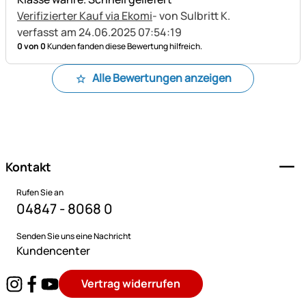
Verifizierter Kauf via Ekomi
- von Sulbritt K.
verfasst am 24.06.2025 07:54:19
0 von 0
Kunden fanden diese Bewertung hilfreich.
Alle Bewertungen anzeigen
Fußzeile
Kontakt
Rufen Sie an
04847 - 8068 0
Senden Sie uns eine Nachricht
Kundencenter
Vertrag widerrufen