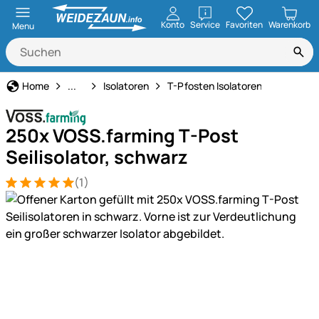
öffnen
Konto
Service
Favoriten
Warenkorb
Menu
Weidezaun
Home
...
Isolatoren
T-Pfosten Isolatoren
250x VOSS.farming T-Post
Seilisolator, schwarz
(1)
Bewertung: 5 von 5 (1 Bewertungen)
1 Bewertung
Produktgalerie