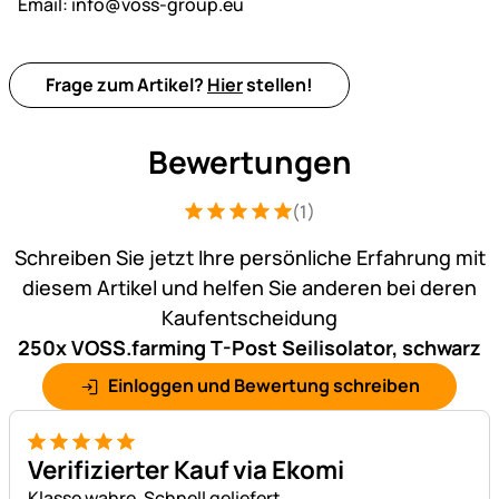
Email:
info@voss-group.eu
Frage zum Artikel?
Hier
stellen!
Bewertungen
(1)
Bewertung: 5 von 5 (1 Bewertungen)
1 Bewertung
Schreiben Sie jetzt Ihre persönliche Erfahrung mit
diesem Artikel und helfen Sie anderen bei deren
Kaufentscheidung
250x VOSS.farming T-Post Seilisolator, schwarz
Einloggen und Bewertung schreiben
5 von 5
Verifizierter Kauf via Ekomi
Klasse wahre. Schnell geliefert