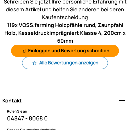
Schreiben Sie jetzt Ihre persönliche Erfahrung mit
diesem Artikel und helfen Sie anderen bei deren
Kaufentscheidung
119x VOSS.farming Holzpfähle rund, Zaunpfahl
Holz, Kesseldruckimprägniert Klasse 4, 200cm x
60mm
Einloggen und Bewertung schreiben
Alle Bewertungen anzeigen
Fußzeile
Kontakt
Rufen Sie an
04847 - 8068 0
Senden Sie uns eine Nachricht