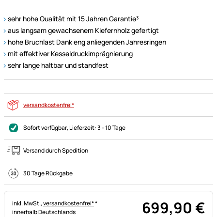
sehr hohe Qualität mit 15 Jahren Garantie³
aus langsam gewachsenem Kiefernholz gefertigt
hohe Bruchlast Dank eng anliegenden Jahresringen
mit effektiver Kesseldruckimprägnierung
sehr lange haltbar und standfest
versandkostenfrei*
Sofort verfügbar
, Lieferzeit:
3 - 10 Tage
Versand durch Spedition
30 Tage Rückgabe
699
,
90
€
Steuerhinweis:
inkl. MwSt.,
versandkostenfrei*
*
innerhalb Deutschlands