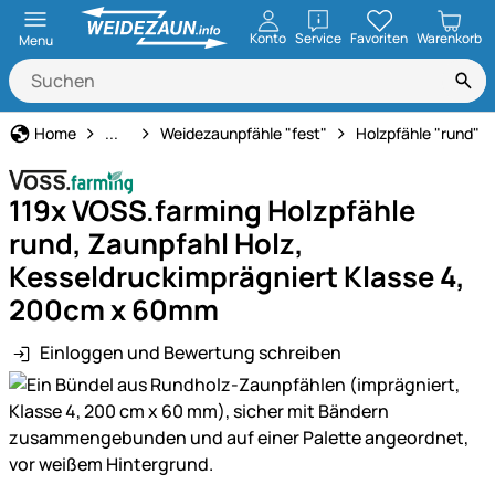
öffnen
Konto
Service
Favoriten
Warenkorb
Menu
Weidezaun
Home
...
Weidezaunpfähle "fest"
Holzpfähle "rund"
119x VOSS.farming Holzpfähle
rund, Zaunpfahl Holz,
Kesseldruckimprägniert Klasse 4,
200cm x 60mm
Einloggen und Bewertung schreiben
Produktgalerie