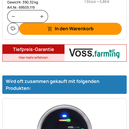
1 Stück =
5
,
88
€
Gewicht: 390,32 kg
Art.Nr.: 69505.119
In den Warenkorb
Tiefpreis-Garantie
Hier mehr erfahren.
Wird oft zusammen gekauft mit folgenden
Produkten: