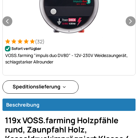
(32)
Bewertung: 5 von 5 (32 Bewertungen)
32 Bewertungen
Sofort verfügbar
VOSS.farming "impuls duo DV80" - 12V-230V Weidezaungerät,
schlagstarker Allrounder
Speditionslieferung
Beschreibung
119x VOSS.farming Holzpfähle
rund, Zaunpfahl Holz,