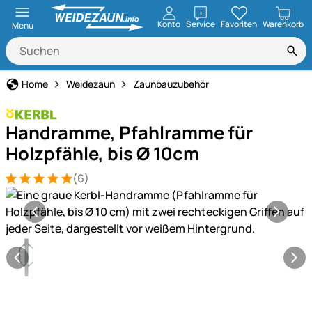
öffnen
Konto
Service
Favoriten
Warenkorb
Menu
Home
Weidezaun
Zaunbauzubehör
Handramme, Pfahlramme für
Holzpfähle, bis Ø 10cm
(6)
Bewertung: 5 von 5 (6 Bewertungen)
6 Bewertungen
Produktgalerie