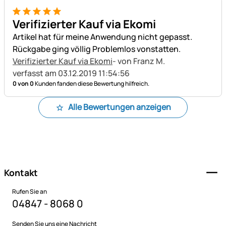
5 von 5
Verifizierter Kauf via Ekomi
Artikel hat für meine Anwendung nicht gepasst.
Rückgabe ging völlig Problemlos vonstatten.
Verifizierter Kauf via Ekomi
- von Franz M.
verfasst am 03.12.2019 11:54:56
0 von 0
Kunden fanden diese Bewertung hilfreich.
Alle Bewertungen anzeigen
Fußzeile
Kontakt
Rufen Sie an
04847 - 8068 0
Senden Sie uns eine Nachricht