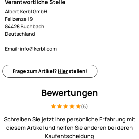
Verantwortliche Stelle
Albert Kerbl GmbH
Felizenzell 9
84428 Buchbach
Deutschland
Email:
info@kerbl.com
Frage zum Artikel?
Hier
stellen!
Bewertungen
(6)
Bewertung: 5 von 5 (6 Bewertungen)
6 Bewertungen
Schreiben Sie jetzt Ihre persönliche Erfahrung mit
diesem Artikel und helfen Sie anderen bei deren
Kaufentscheidung