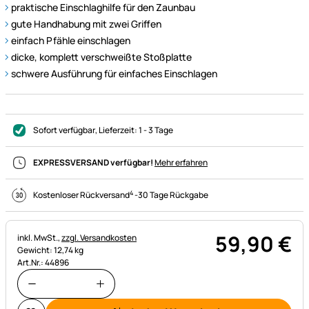
praktische Einschlaghilfe für den Zaunbau
gute Handhabung mit zwei Griffen
einfach Pfähle einschlagen
dicke, komplett verschweißte Stoßplatte
schwere Ausführung für einfaches Einschlagen
Sofort verfügbar
, Lieferzeit:
1 - 3 Tage
EXPRESSVERSAND verfügbar!
Mehr erfahren
4
Kostenloser Rückversand
-
30 Tage Rückgabe
59
,
90
€
Steuerhinweis:
inkl. MwSt.,
zzgl. Versandkosten
Gewicht: 12,74 kg
Art.Nr.: 44896