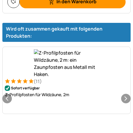
In den Warenkorb
Wird oft zusammen gekauft mit folgenden
Produkten:
(11)
Bewertung: 5 von 5 (11 Bewertungen)
11 Bewertungen
Sofort verfügbar
Z-Profilpfosten für Wildzäune, 2m