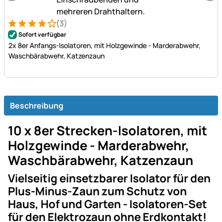
(3)
Bewertung: 4 von 5 (3 Bewertungen)
3 Bewertungen
Sofort verfügbar
2x 8er Anfangs-Isolatoren, mit Holzgewinde - Marderabwehr,
Waschbärabwehr, Katzenzaun
Beschreibung
10 x 8er Strecken-Isolatoren, mit
Holzgewinde - Marderabwehr,
Waschbärabwehr, Katzenzaun
Vielseitig einsetzbarer Isolator für den
Plus-Minus-Zaun zum Schutz von
Haus, Hof und Garten - Isolatoren-Set
für den Elektrozaun ohne Erdkontakt!