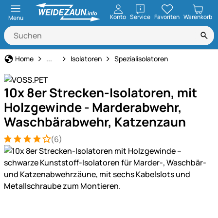
öffnen
Konto
Service
Favoriten
Warenkorb
Menu
Weidezaun
Home
...
Isolatoren
Spezialisolatoren
10x 8er Strecken-Isolatoren, mit
Holzgewinde - Marderabwehr,
Waschbärabwehr, Katzenzaun
(6)
Bewertung: 4 von 5 (6 Bewertungen)
6 Bewertungen
Produktgalerie