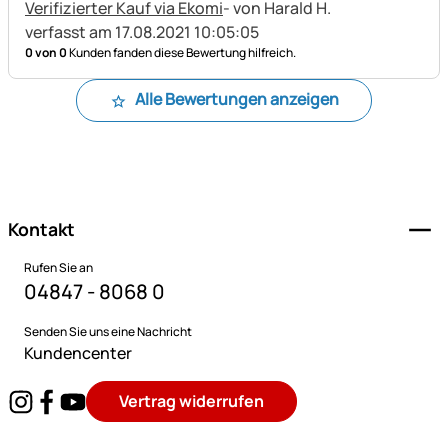
Verifizierter Kauf via Ekomi
- von Harald H.
verfasst am 17.08.2021 10:05:05
0 von 0
Kunden fanden diese Bewertung hilfreich.
Alle Bewertungen anzeigen
Fußzeile
Kontakt
Rufen Sie an
04847 - 8068 0
Senden Sie uns eine Nachricht
Kundencenter
Vertrag widerrufen