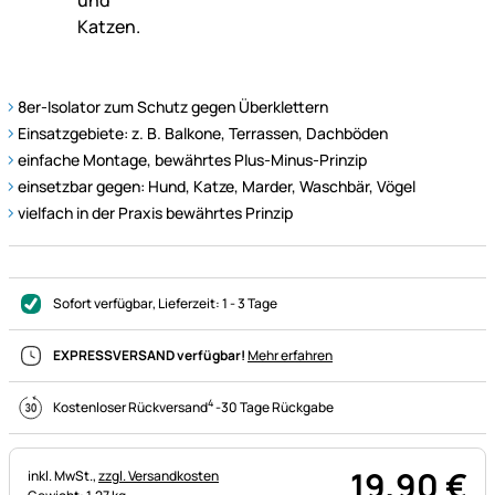
8er-Isolator zum Schutz gegen Überklettern
Einsatzgebiete: z. B. Balkone, Terrassen, Dachböden
einfache Montage, bewährtes Plus-Minus-Prinzip
einsetzbar gegen: Hund, Katze, Marder, Waschbär, Vögel
vielfach in der Praxis bewährtes Prinzip
Sofort verfügbar
, Lieferzeit:
1 - 3 Tage
EXPRESSVERSAND verfügbar!
Mehr erfahren
4
Kostenloser Rückversand
-
30 Tage Rückgabe
19
,
90
€
Steuerhinweis:
inkl. MwSt.,
zzgl. Versandkosten