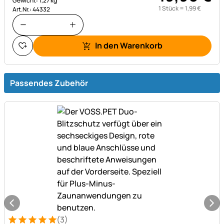
Gewicht: 1,27 kg
1 Stück =
1
,
99
€
Art.Nr.: 44332
In den Warenkorb
Passendes Zubehör
(3)