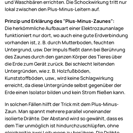
und Waschbären errichten. Die Schockwirkung tritt nur
lokal zwischen den Plus-Minus-Leitern auf.
Prinzip und Erklärung des "Plus-Minus-Zaunes":
Die herkömmliche Aufbauart einer Elektrozaunanlage
funktioniert nur dort, wo auch eine gute Erdverbindung
vorhanden ist, z. B. durch Mutterboden, feuchten
Untergrund, usw. Der Impuls fließt dann bei Berührung
des Zaunes durch den ganzen Körper des Tieres über
die Erde zum Gerät zurück. Bei schlecht leitenden
Untergründen, wie z. B. Holzfußböden,
Kunststoffböden, usw., wird keine Schlagwirkung
erreicht, da diese Untergründe selbst gegenüber der
Erde einen Isolator bilden und kein Strom fließen kann.
In solchen Fällen hilft der Trick mit dem Plus-Minus-
Zaun. Man spannt mehrere parallel voneinander
isolierte Drähte. Der Abstand wird so gewählt, dass es
dem Tier unmöglich ist hindurchzuschlüpfen, ohne
gleichzeitig zwei Leitungen zu berühren. Die Drähte