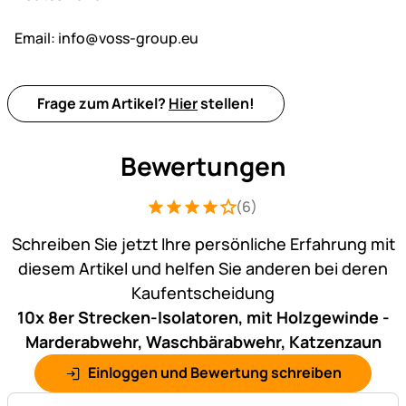
Email:
info@voss-group.eu
Frage zum Artikel?
Hier
stellen!
Bewertungen
(6)
Bewertung: 4 von 5 (6 Bewertungen)
6 Bewertungen
Schreiben Sie jetzt Ihre persönliche Erfahrung mit
diesem Artikel und helfen Sie anderen bei deren
Kaufentscheidung
10x 8er Strecken-Isolatoren, mit Holzgewinde -
Marderabwehr, Waschbärabwehr, Katzenzaun
Einloggen und Bewertung schreiben