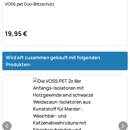
Bewertung: 5 von 5 (3 Bewertungen)
3 Bewertungen
VOSS.pet Duo-Blitzschutz
19
,
95
€
Wird oft zusammen gekauft mit folgenden
Produkten: