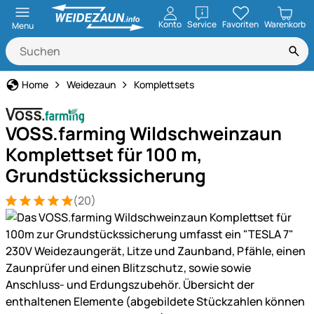
öffnen
Konto
Service
Favoriten
Warenkorb
Menu
Home
Weidezaun
Komplettsets
VOSS.farming Wildschweinzaun
Komplettset für 100 m,
Grundstückssicherung
(20)
Bewertung: 5 von 5 (20 Bewertungen)
20 Bewertungen
Produktgalerie