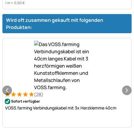
1 m =
0
,
50
€
Wird oft zusammen gekauft mit folgenden
Produkten:
(28)
Bewertung: 5 von 5 (28 Bewertungen)
28 Bewertungen
Sofort verfügbar
VOSS.farming Verbindungskabel mit 3x Herzklemme 40cm