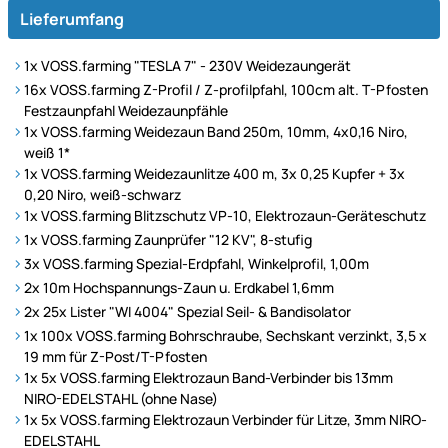
Lieferumfang
1x VOSS.farming "TESLA 7" - 230V Weidezaungerät
16x VOSS.farming Z-Profil / Z-profilpfahl, 100cm alt. T-Pfosten
Festzaunpfahl Weidezaunpfähle
1x VOSS.farming Weidezaun Band 250m, 10mm, 4x0,16 Niro,
weiß 1*
1x VOSS.farming Weidezaunlitze 400 m, 3x 0,25 Kupfer + 3x
0,20 Niro, weiß-schwarz
1x VOSS.farming Blitzschutz VP-10, Elektrozaun-Geräteschutz
1x VOSS.farming Zaunprüfer "12 KV", 8-stufig
3x VOSS.farming Spezial-Erdpfahl, Winkelprofil, 1,00m
2x 10m Hochspannungs-Zaun u. Erdkabel 1,6mm
2x 25x Lister "WI 4004" Spezial Seil- & Bandisolator
1x 100x VOSS.farming Bohrschraube, Sechskant verzinkt, 3,5 x
19 mm für Z-Post/T-Pfosten
1x 5x VOSS.farming Elektrozaun Band-Verbinder bis 13mm
NIRO-EDELSTAHL (ohne Nase)
1x 5x VOSS.farming Elektrozaun Verbinder für Litze, 3mm NIRO-
EDELSTAHL