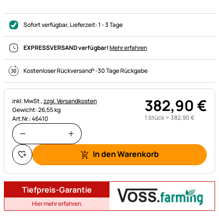
Sofort verfügbar
, Lieferzeit:
1 - 3 Tage
EXPRESSVERSAND verfügbar!
Mehr erfahren
4
Kostenloser Rückversand
-
30 Tage Rückgabe
382
,
90
€
Steuerhinweis:
inkl. MwSt.,
zzgl. Versandkosten
Gewicht: 26,55 kg
1 Stück =
382
,
90
€
Art.Nr.: 46410
In den Warenkorb
Tiefpreis-Garantie
Hier mehr erfahren.