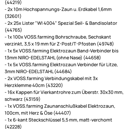
(44219)
- 2x 10m Hochspannungs-Zaun u. Erdkabel 1,6mm
(32601)
- 2x 25x Lister "WI 4004" Spezial Seil- & Bandisolator
(44765)
- 1x 100x VOSS.farming Bohrschraube, Sechskant
verzinkt, 3,5 x 19 mm für Z-Post/T-Pfosten (49748)
- 1x 5x VOSS.farming Elektrozaun Band-Verbinder bis
13mm NIRO-EDELSTAHL (ohne Nase) (44658)
- 1x 5x VOSS.farming Elektrozaun Verbinder für Litze,
3mm NIRO-EDELSTAHL (44684)
- 2x VOSS.farming Verbindungskabel mit 3x
Herzklemme 40cm (43220)
- 16x Kappen für Vierkantrohre zum Überstr. 30x30 mm,
schwarz (43159)
- 1x VOSS.farming Zaunanschlußkabel Elektrozaun,
100cm, mit Herz & Öse (44407)
- 1x 6-kant Steckschlüssel 5,5 mm, matt-verchomt
(42228)