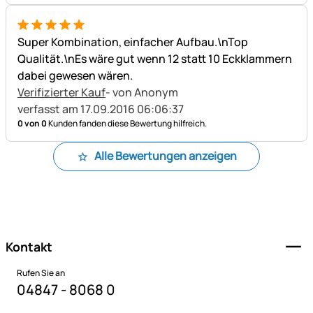
5 von 5
Super Kombination, einfacher Aufbau.\nTop
Qualität.\nEs wäre gut wenn 12 statt 10 Eckklammern
dabei gewesen wären.
Verifizierter Kauf
- von Anonym
verfasst am 17.09.2016 06:06:37
0 von 0
Kunden fanden diese Bewertung hilfreich.
Alle Bewertungen anzeigen
Fußzeile
Kontakt
Rufen Sie an
04847 - 8068 0