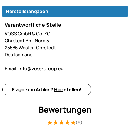
Herstellerangaben
Verantwortliche Stelle
VOSS GmbH & Co. KG
Ohrstedt Bhf. Nord 5
25885 Wester-Ohrstedt
Deutschland
Email:
info@voss-group.eu
Frage zum Artikel?
Hier
stellen!
Bewertungen
(6)
Bewertung: 5 von 5 (6 Bewertungen)
6 Bewertungen