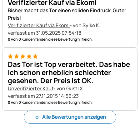
Verifizierter Kauf via Ekomi
Bisher macht das Tor einen soliden Eindruck. Guter
Preis!
Verifizierter Kauf via Ekomi
- von Sylke K.
verfasst am 31.05.2025 07:54:18
0 von 0
Kunden fanden diese Bewertung hilfreich.
5 von 5
Das Tor ist Top verarbeitet. Das habe
ich schon erheblich schlechter
gesehen. Der Preis ist OK.
Unverifizierter Kauf
- von Gustl X.
verfasst am 27.11.2015 14:56:23
0 von 0
Kunden fanden diese Bewertung hilfreich.
Alle Bewertungen anzeigen
Fußzeile