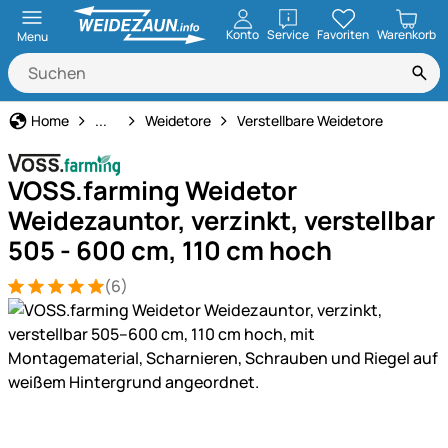
öffnen
Konto
Service
Favoriten
Warenkorb
Menu
Weidezaun
Home
...
Weidetore
Verstellbare Weidetore
VOSS.farming Weidetor
Weidezauntor, verzinkt, verstellbar
505 - 600 cm, 110 cm hoch
(6)
Bewertung: 5 von 5 (6 Bewertungen)
6 Bewertungen
Produktgalerie