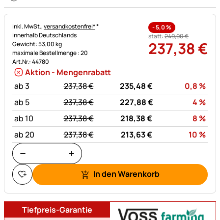
Steuerhinweis:
inkl. MwSt.,
versandkostenfrei*
*
-
5,0
%
innerhalb Deutschlands
statt:
249
,
90
€
237
,
38
€
Gewicht: 53,00 kg
maximale Bestellmenge : 20
Art.Nr.: 44780
Aktion - Mengenrabatt
statt:
Rab
ab 3
237,
38
€
235,
48
€
0,8
%
statt:
Rab
ab 5
237,
38
€
227,
88
€
4
%
statt:
Rab
ab 10
237,
38
€
218,
38
€
8
%
statt:
Rab
ab 20
237,
38
€
213,
63
€
10
%
In den Warenkorb
Tiefpreis-Garantie