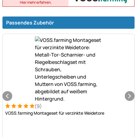
Hier mehr erfahren.
Passendes Zubehör
(9)
Bewertung: 5 von 5 (9 Bewertungen)
9 Bewertungen
VOSS.farming Montageset für verzinkte Weidetore