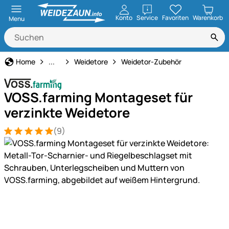
öffnen
Konto
Service
Favoriten
Warenkorb
Menu
Weidezaun
Home
...
Weidetore
Weidetor-Zubehör
VOSS.farming Montageset für
verzinkte Weidetore
(9)
Bewertung: 5 von 5 (9 Bewertungen)
9 Bewertungen
Produktgalerie