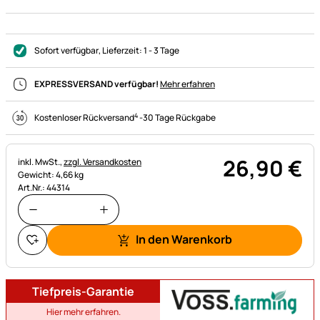
Sofort verfügbar
, Lieferzeit:
1 - 3 Tage
EXPRESSVERSAND verfügbar!
Mehr erfahren
4
Kostenloser Rückversand
-
30 Tage Rückgabe
26
,
90
€
Steuerhinweis:
inkl. MwSt.,
zzgl. Versandkosten
Gewicht: 4,66 kg
Art.Nr.: 44314
In den Warenkorb
Tiefpreis-Garantie
Hier mehr erfahren.