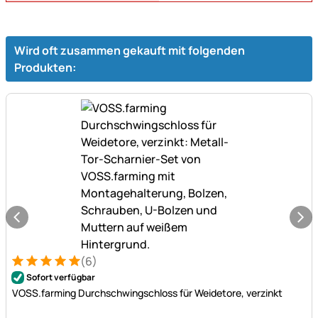
Wird oft zusammen gekauft mit folgenden
Produkten:
(6)
Bewertung: 5 von 5 (6 Bewertungen)
6 Bewertungen
Sofort verfügbar
VOSS.farming Durchschwingschloss für Weidetore, verzinkt