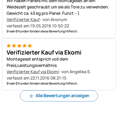
Wir haben Panels mit dem Montageset an ein
Weidezelt geschraubt um sie als Tore zu verwenden.
Gewicht ca. 45 kg pro Panel. Funzt :-)
Verifizierter Kauf
- von Anonym
verfasst am 19.05.2016 10:50:22
0 von 0
Kunden fanden diese Bewertung hilfreich.
5 von 5
Verifizierter Kauf via Ekomi
Montageset entsprich voll dem
Preis,Leistungsverhältnis
Verifizierter Kauf via Ekomi
- von Angelika S.
verfasst am 22.11.2016 08:21:15
0 von 0
Kunden fanden diese Bewertung hilfreich.
Alle Bewertungen anzeigen
Fußzeile