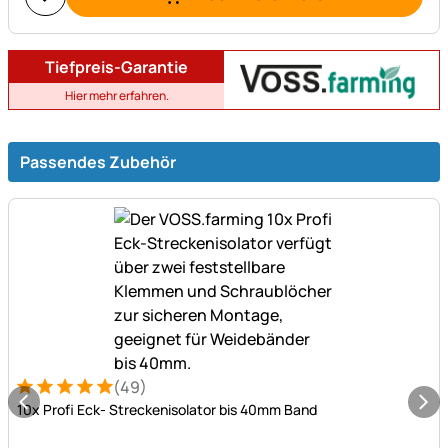
Tiefpreis-Garantie
Hier mehr erfahren.
Passendes Zubehör
(49)
Bewertung: 5 von 5 (49 Bewertungen)
49 Bewertungen
10x Profi Eck- Streckenisolator bis 40mm Band