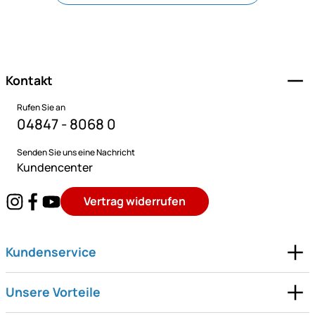
Fußzeile
Kontakt
Rufen Sie an
04847 - 8068 0
Senden Sie uns eine Nachricht
Kundencenter
Vertrag widerrufen
Kundenservice
Unsere Vorteile