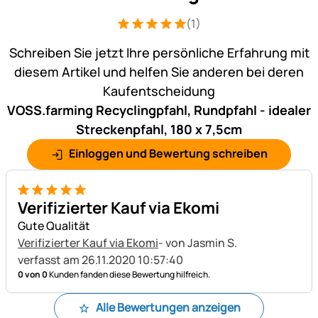
(1)
Bewertung: 5 von 5 (1 Bewertungen)
1 Bewertung
Schreiben Sie jetzt Ihre persönliche Erfahrung mit
diesem Artikel und helfen Sie anderen bei deren
Kaufentscheidung
VOSS.farming Recyclingpfahl, Rundpfahl - idealer
Streckenpfahl, 180 x 7,5cm
Einloggen und Bewertung schreiben
5 von 5
Verifizierter Kauf via Ekomi
Gute Qualität
Verifizierter Kauf via Ekomi
- von Jasmin S.
verfasst am 26.11.2020 10:57:40
0 von 0
Kunden fanden diese Bewertung hilfreich.
Alle Bewertungen anzeigen