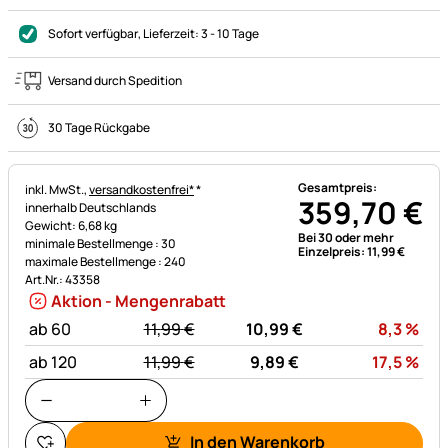
Sofort verfügbar
, Lieferzeit:
3 - 10 Tage
Versand durch Spedition
30 Tage Rückgabe
Gesamtpreis:
Steuerhinweis:
inkl. MwSt.,
versandkostenfrei*
*
359
,
70
€
innerhalb Deutschlands
Gewicht: 6,68 kg
Bei 30 oder mehr
minimale Bestellmenge : 30
Einzelpreis:
11
,
99
€
maximale Bestellmenge : 240
Art.Nr.: 43358
Aktion - Mengenrabatt
statt:
Rab
ab 60
11,
99
€
10,
99
€
8,3
%
statt:
Rab
ab 120
11,
99
€
9,
89
€
17,5
%
In den Warenkorb