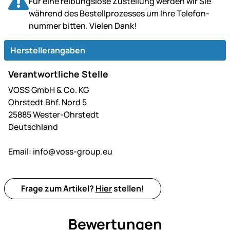
Für eine reibungslose Zustellung werden wir Sie
während des Bestell­prozesses um Ihre Telefon­
nummer bitten. Vielen Dank!
Herstellerangaben
Verantwortliche Stelle
VOSS GmbH & Co. KG
Ohrstedt Bhf. Nord 5
25885 Wester-Ohrstedt
Deutschland
Email:
info@voss-group.eu
Frage zum Artikel?
Hier
stellen!
Bewertungen