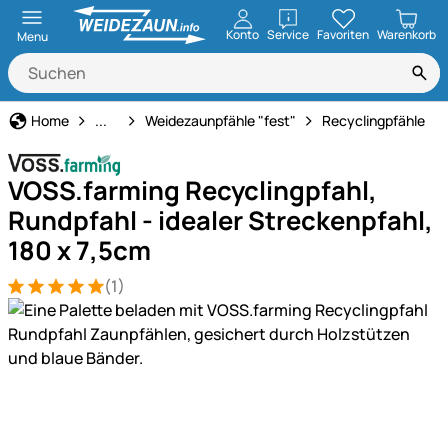
öffnen
Konto
Service
Favoriten
Warenkorb
Menu
Weidezaun
Home
...
Weidezaunpfähle "fest"
Recyclingpfähle
VOSS.farming Recyclingpfahl,
Rundpfahl - idealer Streckenpfahl,
180 x 7,5cm
(1)
Bewertung: 5 von 5 (1 Bewertungen)
1 Bewertung
Produktgalerie