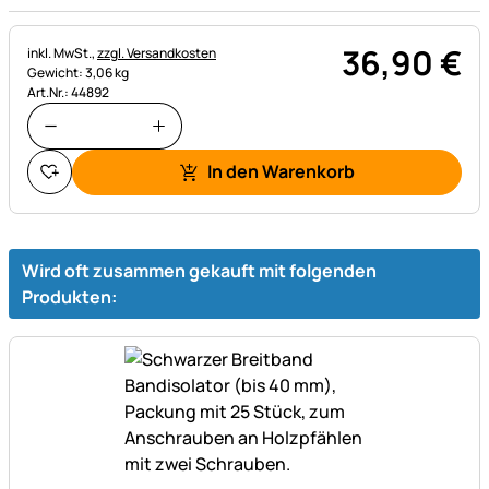
36
,
90
€
Steuerhinweis:
inkl. MwSt.,
zzgl. Versandkosten
Gewicht: 3,06 kg
Art.Nr.: 44892
In den Warenkorb
Wird oft zusammen gekauft mit folgenden
Produkten: