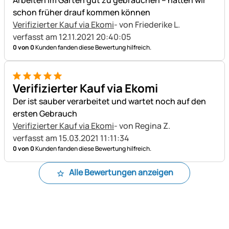
Arbeiten im Garten gut zu gebrauchen – hätten wir
schon früher drauf kommen können
Verifizierter Kauf via Ekomi
- von Friederike L.
verfasst am 12.11.2021 20:40:05
0 von 0
Kunden fanden diese Bewertung hilfreich.
5 von 5
Verifizierter Kauf via Ekomi
Der ist sauber verarbeitet und wartet noch auf den
ersten Gebrauch
Verifizierter Kauf via Ekomi
- von Regina Z.
verfasst am 15.03.2021 11:11:34
0 von 0
Kunden fanden diese Bewertung hilfreich.
Alle Bewertungen anzeigen
Fußzeile