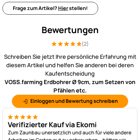
Frage zum Artikel?
Hier
stellen!
Bewertungen
(2)
Bewertung: 5 von 5 (2 Bewertungen)
2 Bewertungen
Schreiben Sie jetzt Ihre persönliche Erfahrung mit
diesem Artikel und helfen Sie anderen bei deren
Kaufentscheidung
VOSS.farming Erdbohrer Ø 9cm, zum Setzen von
Pfählen etc.
Einloggen und Bewertung schreiben
5 von 5
Verifizierter Kauf via Ekomi
Zum Zaunbau unersetzlich und auch für viele andere