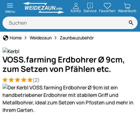
öffnen
Konto
Service
Favoriten
Warenkorb
Menu
Home
Weidezaun
Zaunbauzubehör
VOSS.farming Erdbohrer Ø 9cm,
zum Setzen von Pfählen etc.
(2)
Bewertung: 5 von 5 (2 Bewertungen)
2 Bewertungen
Produktgalerie