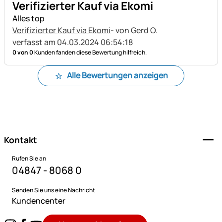
Verifizierter Kauf via Ekomi
Alles top
Verifizierter Kauf via Ekomi
- von Gerd O.
verfasst am 04.03.2024 06:54:18
0 von 0
Kunden fanden diese Bewertung hilfreich.
Alle Bewertungen anzeigen
Fußzeile
Kontakt
Rufen Sie an
04847 - 8068 0
Senden Sie uns eine Nachricht
Kundencenter