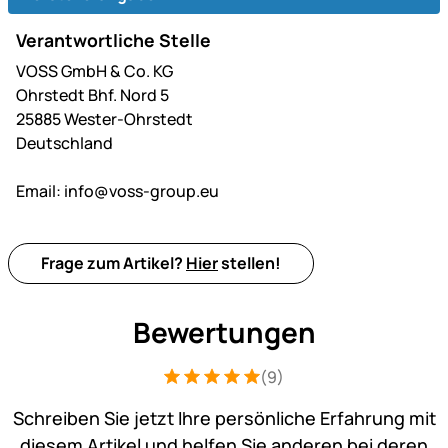
Verantwortliche Stelle
VOSS GmbH & Co. KG
Ohrstedt Bhf. Nord 5
25885 Wester-Ohrstedt
Deutschland
Email:
info@voss-group.eu
Frage zum Artikel?
Hier
stellen!
Bewertungen
(9)
Bewertung: 5 von 5 (9 Bewertungen)
9 Bewertungen
Schreiben Sie jetzt Ihre persönliche Erfahrung mit
diesem Artikel und helfen Sie anderen bei deren