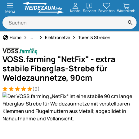
öffnen
Konto
Service
Favoriten
Warenkorb
Menu
Weidezaun
Home
...
Elektronetze
Türen & Streben
VOSS.farming "NetFix" - extra
stabile Fiberglas-Strebe für
Weidezaunnetze, 90cm
(9)
Bewertung: 5 von 5 (9 Bewertungen)
9 Bewertungen
Produktgalerie