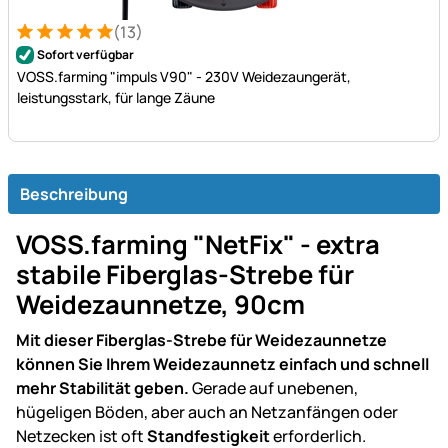
(13)
Bewertung: 5 von 5 (13 Bewertungen)
13 Bewertungen
Sofort verfügbar
VOSS.farming "impuls V90" - 230V Weidezaungerät,
leistungsstark, für lange Zäune
Beschreibung
VOSS.farming "NetFix" - extra
stabile Fiberglas-Strebe für
Weidezaunnetze, 90cm
Mit dieser Fiberglas-Strebe für Weidezaunnetze
können Sie Ihrem Weidezaunnetz einfach und schnell
mehr Stabilität geben.
Gerade auf unebenen,
hügeligen Böden, aber auch an Netzanfängen oder
Netzecken ist oft
Standfestigkeit
erforderlich.