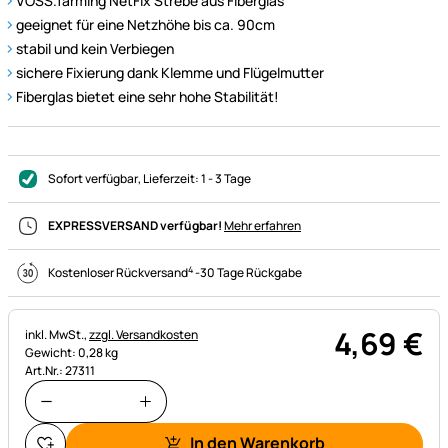
VOSS.farming NetFix Strebe aus Fiberglas
geeignet für eine Netzhöhe bis ca. 90cm
stabil und kein Verbiegen
sichere Fixierung dank Klemme und Flügelmutter
Fiberglas bietet eine sehr hohe Stabilität!
Sofort verfügbar
, Lieferzeit:
1 - 3 Tage
EXPRESSVERSAND verfügbar!
Mehr erfahren
4
Kostenloser Rückversand
-
30 Tage Rückgabe
4
,
69
€
Steuerhinweis:
inkl. MwSt.,
zzgl. Versandkosten
Gewicht: 0,28 kg
Art.Nr.: 27311
In den Warenkorb