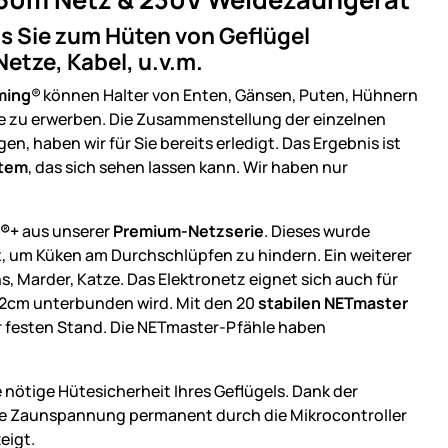
s Sie zum Hüten von Geflügel
etze, Kabel, u.v.m.
ming
®
können Halter von Enten, Gänsen, Puten, Hühnern
ere zu erwerben. Die Zusammenstellung der einzelnen
, haben wir für Sie bereits erledigt. Das Ergebnis ist
stem
, das sich sehen lassen kann. Wir haben nur
T®+
aus unserer
Premium-Netzserie
.
Dieses wurde
, um Küken am Durchschlüpfen zu hindern. Ein weiterer
s, Marder, Katze. Das Elektronetz eignet sich auch für
12cm unterbunden wird. Mit den 20
stabilen NETmaster
hr festen Stand. Die NETmaster-Pfähle haben
 nötige Hütesicherheit Ihres Geflügels. Dank der
ie Zaunspannung permanent durch die Mikrocontroller
eigt.