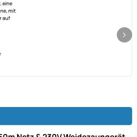
r
 50m Netz & 230V Weidezaungerät