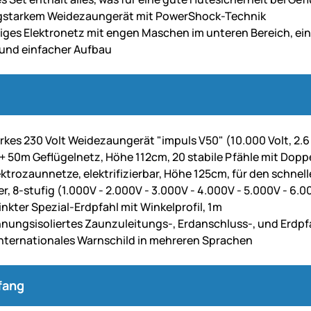
agstarkem Weidezaungerät mit PowerShock-Technik
ges Elektronetz mit engen Maschen im unteren Bereich, ei
 und einfacher Aufbau
rkes 230 Volt Weidezaungerät "impuls V50" (10.000 Volt, 2.6
+ 50m Geflügelnetz, Höhe 112cm, 20 stabile Pfähle mit Doppe
lektrozaunnetze, elektrifizierbar, Höhe 125cm, für den schn
r, 8-stufig (1.000V - 2.000V - 3.000V - 4.000V - 5.000V - 6.0
inkter Spezial-Erdpfahl mit Winkelprofil, 1m
ungsisoliertes Zaunzuleitungs-, Erdanschluss-, und Erdpf
 internationales Warnschild in mehreren Sprachen
fang