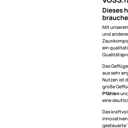
Dieses h
brauchen
Mit unsere
und anderem
Zaunkompone
ein qualitat
Qualitätspr
Das Geflüge
aus sehr en
Nutzen ist d
große Geflü
Pfählen
und
eine deutli
Das kraftvo
innovativen
gesteuerte 