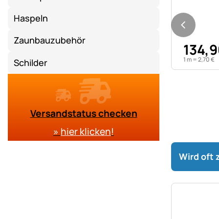
Haspeln
Zaunbauzubehör
134
,
9
1 m =
2
,
70
€
Schilder
Versandstatus checken
»
hier klicken
!
Wird oft