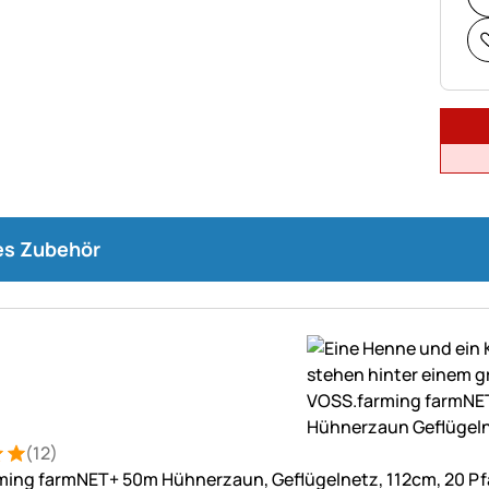
s Zubehör
(12)
: 5 von 5 (12 Bewertungen)
tungen
ing farmNET+ 50m Hühnerzaun, Geflügelnetz, 112cm, 20 Pfä