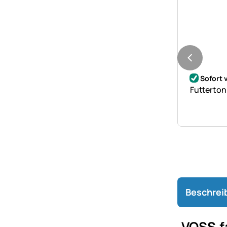
Noch kei
Sofort 
Futterton
Beschrei
VOSS.f