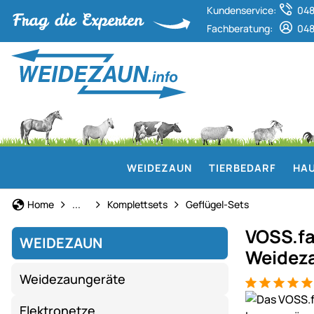
Kundenservice:
048
Fachberatung:
048
WEIDEZAUN
TIERBEDARF
HAU
Weidezaun
Home
...
Komplettsets
Geflügel-Sets
VOSS.fa
WEIDEZAUN
Weidez
Weidezaungeräte
Bewertung: 5
9 Bewertung
Produktgaler
Elektronetze