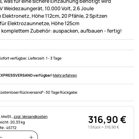
es, was für eine sichere Einzäunung benötigt wird
V Weidezaungerät, 10.000 Volt, 2.6 Joule
 Elektronetz, Höhe 112cm, 20 Pfähle, 2 Spitzen
 für Elektrozaunnetze, Höhe 125cm
l. komplettem Zubehör: auspacken, aufbauen - fertig!
Sofort verfügbar
, Lieferzeit:
1 - 3 Tage
EXPRESSVERSAND verfügbar!
Mehr erfahren
4
Kostenloser Rückversand
-
30 Tage Rückgabe
316
,
90
€
uerhinweis:
l. MwSt.,
zzgl. Versandkosten
icht: 20,33 kg
1 Stück =
316
,
90
€
.Nr.: 45772