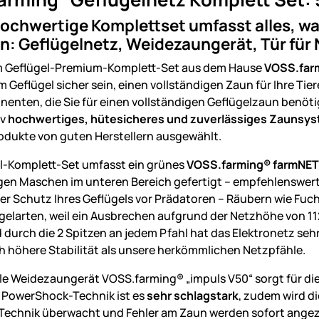
ochwertige Komplettset umfasst alles, wa
: Geflügelnetz, Weidezaungerät, Tür für N
m Geflügel-Premium-Komplett-Set aus dem Hause
VOSS.far
 Geflügel sicher sein, einen vollständigen Zaun für Ihre Ti
nten, die Sie für einen vollständigen Geflügelzaun benötigen
iv
hochwertiges, hütesicheres und zuverlässiges Zaunsy
odukte von guten Herstellern ausgewählt.
l-Komplett-Set umfasst ein grünes
VOSS.farming® farmNE
gen Maschen im unteren Bereich gefertigt – empfehlenswert
er Schutz Ihres Geflügels vor Prädatoren – Räubern wie Fuch
gelarten, weil ein Ausbrechen aufgrund der Netzhöhe von 1
 durch die 2 Spitzen an jedem Pfahl hat das Elektronetz se
ch höhere Stabilität als unsere herkömmlichen Netzpfähle.
lle Weidezaungerät VOSS.farming® „impuls V50“ sorgt für die
 PowerShock-Technik ist es
sehr schlagstark
, zudem wird d
Technik überwacht und Fehler am Zaun werden sofort angez