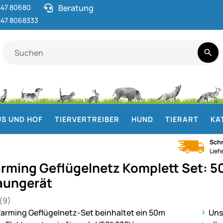
47 80680
Beratung
47 8068333
S UND HOF
TIERVERTREIBER
HUND
TIERART
KA
Schn
Lief
rming Geflügelnetz Komplett Set: 5
aungerät
(9)
 von 5 (9 Bewertungen)
en
ie
Uns