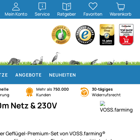
öffnen
öffnen
Mein
Konto
Service
Ratgeber
Favoriten
Warenkorb
TZE
ANGEBOTE
NEUHEITEN
elle
Mehr als
750.000
30-tägiges
erung
Kunden
Widerrufsrecht
0m Netz & 230V
er Geflügel-Premium-Set von VOSS.farming®