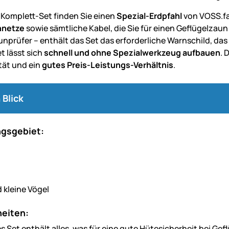
-Komplett-Set finden Sie einen
Spezial-Erdpfahl
von VOSS.f
nnetze
sowie sämtliche Kabel, die Sie für einen Geflügelza
unprüfer – enthält das Set das erforderliche Warnschild, das
 lässt sich
schnell und ohne Spezialwerkzeug aufbauen
. 
tät und ein
gutes Preis-Leistungs-Verhältnis
.
 Blick
gsgebiet:
 kleine Vögel
eiten:
 Set enthält alles, was für eine gute Hütesicherheit bei Gef