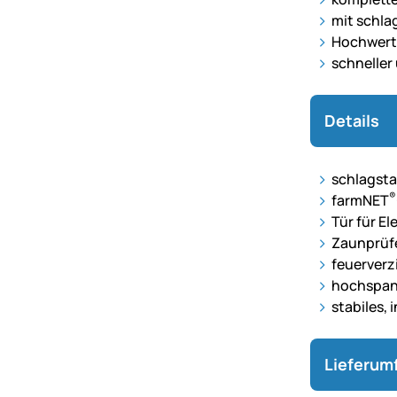
mit schl
Hochwerti
schneller
Details
schlagsta
®
farmNET
Tür für E
Zaunprüfe
feuerverz
hochspann
stabiles,
Lieferum