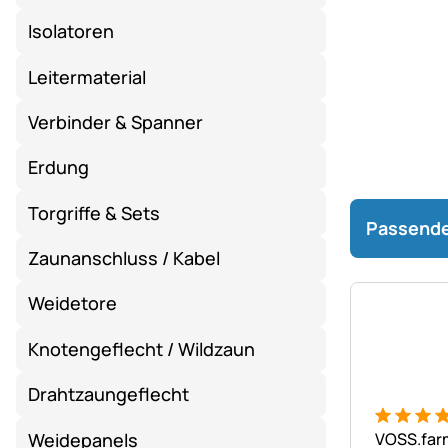
Isolatoren
Leitermaterial
Verbinder & Spanner
Erdung
Torgriffe & Sets
Passende
Zaunanschluss / Kabel
Weidetore
Knotengeflecht / Wildzaun
Drahtzaungeflecht
Bewertung
12 Bewer
Weidepanels
VOSS.farm