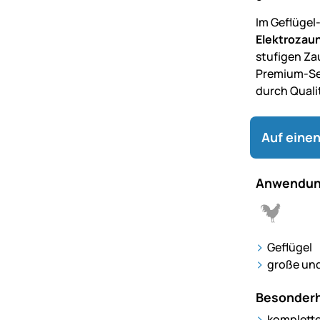
Im Geflügel
Elektrozau
stufigen Za
Premium-Set
durch Quali
Auf einen
Anwendun
Geflügel
große und
Besonderh
komplettes