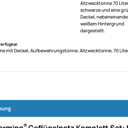
ne Bewertungen abgegeben
verfügbar
ne mit Deckel, Aufbewahrungstonne, Allzwecktonne, 70 Lite
bung
®
arming
Geflügelnetz Komplett Set: