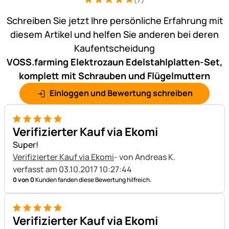
Bewertung: 5 von 5 (7 Bewertungen)
7 Bewertungen
Schreiben Sie jetzt Ihre persönliche Erfahrung mit
diesem Artikel und helfen Sie anderen bei deren
Kaufentscheidung
VOSS.farming Elektrozaun Edelstahlplatten-Set,
komplett mit Schrauben und Flügelmuttern
Einloggen und Bewertung schreiben
5 von 5
Verifizierter Kauf via Ekomi
Super!
Verifizierter Kauf via Ekomi
- von Andreas K.
verfasst am 03.10.2017 10:27:44
0 von 0
Kunden fanden diese Bewertung hilfreich.
5 von 5
Verifizierter Kauf via Ekomi