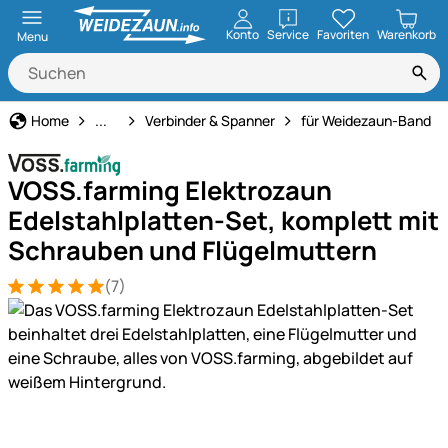
öffnen
Konto
Service
Favoriten
Warenkorb
Menu
Weidezaun
Home
...
Verbinder & Spanner
für Weidezaun-Band
VOSS.farming Elektrozaun
Edelstahlplatten-Set, komplett mit
Schrauben und Flügelmuttern
(7)
Bewertung: 5 von 5 (7 Bewertungen)
7 Bewertungen
Produktgalerie