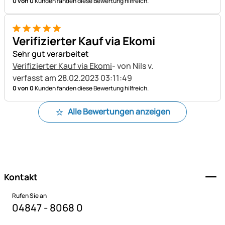
0 von 0
Kunden fanden diese Bewertung hilfreich.
5 von 5
Verifizierter Kauf via Ekomi
Sehr gut verarbeitet
Verifizierter Kauf via Ekomi
- von Nils v.
verfasst am 28.02.2023 03:11:49
0 von 0
Kunden fanden diese Bewertung hilfreich.
Alle Bewertungen anzeigen
Fußzeile
Kontakt
Rufen Sie an
04847 - 8068 0