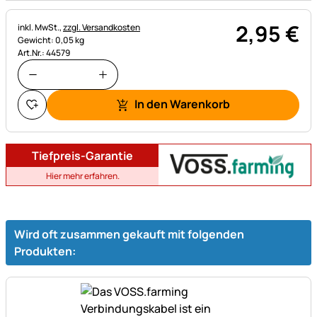
2
,
95
€
Steuerhinweis:
inkl. MwSt.,
zzgl. Versandkosten
Gewicht: 0,05 kg
Art.Nr.: 44579
In den Warenkorb
Tiefpreis-Garantie
Hier mehr erfahren.
Wird oft zusammen gekauft mit folgenden
Produkten: