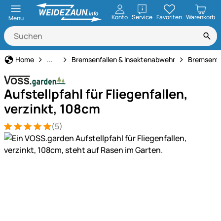
öffnen
Konto
Service
Favoriten
Warenkorb
Menu
Tiervertreiber
Home
...
Bremsenfallen & Insektenabwehr
Bremsenfa
Aufstellpfahl für Fliegenfallen,
verzinkt, 108cm
(5)
Bewertung: 5 von 5 (5 Bewertungen)
5 Bewertungen
Produktgalerie