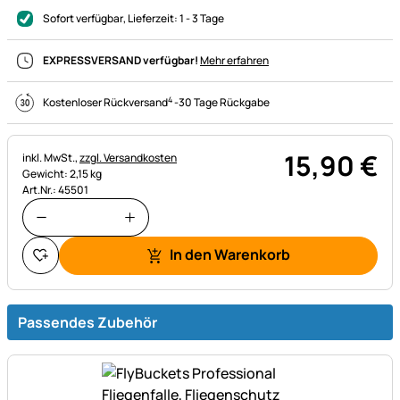
Sofort verfügbar
, Lieferzeit:
1 - 3 Tage
EXPRESSVERSAND verfügbar!
Mehr erfahren
4
Kostenloser Rückversand
-
30 Tage Rückgabe
15
,
90
€
Steuerhinweis:
inkl. MwSt.,
zzgl. Versandkosten
Gewicht: 2,15 kg
Art.Nr.: 45501
In den Warenkorb
Passendes Zubehör