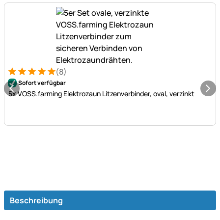
(8)
Bewertung: 5 von 5 (8 Bewertungen)
8 Bewertungen
Sofort verfügbar
5x VOSS.farming Elektrozaun Litzenverbinder, oval, verzinkt
Beschreibung