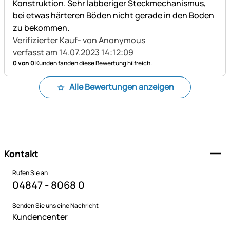
Konstruktion. Sehr labberiger Steckmechanismus,
bei etwas härteren Böden nicht gerade in den Boden
zu bekommen.
Verifizierter Kauf
- von Anonymous
verfasst am 14.07.2023 14:12:09
0 von 0
Kunden fanden diese Bewertung hilfreich.
Alle Bewertungen anzeigen
Fußzeile
Kontakt
Rufen Sie an
04847 - 8068 0
Senden Sie uns eine Nachricht
Kundencenter