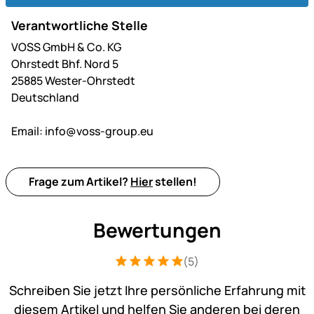
Verantwortliche Stelle
VOSS GmbH & Co. KG
Ohrstedt Bhf. Nord 5
25885 Wester-Ohrstedt
Deutschland
Email:
info@voss-group.eu
Frage zum Artikel?
Hier
stellen!
Bewertungen
(5)
Bewertung: 5 von 5 (5 Bewertungen)
5 Bewertungen
Schreiben Sie jetzt Ihre persönliche Erfahrung mit
diesem Artikel und helfen Sie anderen bei deren