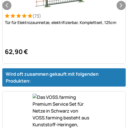
(73)
Bewertung: 5 von 5 (73 Bewertungen)
73 Bewertungen
Tür für Elektrozaunnetze, elektrifizierbar, Komplettset, 125cm
62
,
90
€
Wird oft zusammen gekauft mit folgenden
Produkten: