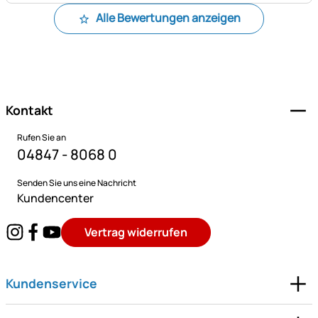
Alle Bewertungen anzeigen
Fußzeile
Kontakt
Rufen Sie an
04847 - 8068 0
Senden Sie uns eine Nachricht
Kundencenter
Vertrag widerrufen
Kundenservice