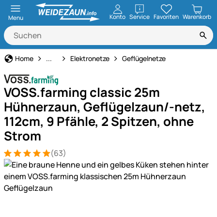
öffnen
Konto
Service
Favoriten
Warenkorb
Menu
Weidezaun
Home
...
Elektronetze
Geflügelnetze
VOSS.farming classic 25m
Hühnerzaun, Geflügelzaun/-netz,
112cm, 9 Pfähle, 2 Spitzen, ohne
Strom
(63)
Bewertung: 5 von 5 (63 Bewertungen)
63 Bewertungen
Produktgalerie