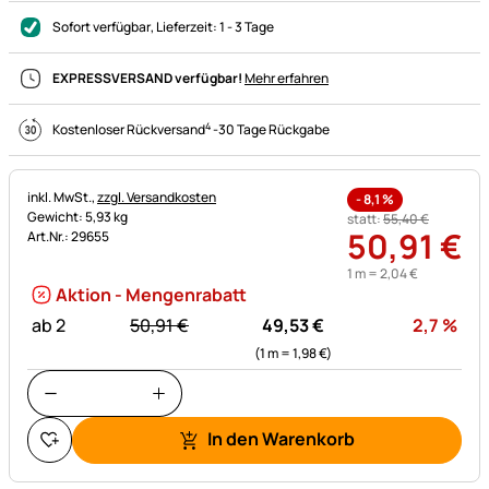
Sofort verfügbar
, Lieferzeit:
1 - 3 Tage
EXPRESSVERSAND verfügbar!
Mehr erfahren
4
Kostenloser Rückversand
-
30 Tage Rückgabe
Steuerhinweis:
inkl. MwSt.,
zzgl. Versandkosten
-
8,1
%
Gewicht: 5,93 kg
statt:
55
,
40
€
50
,
91
€
Art.Nr.: 29655
1 m =
2
,
04
€
Aktion - Mengenrabatt
statt:
Rab
ab 2
50,
91
€
49,
53
€
2,7
%
(1 m =
1,
98
€
)
In den Warenkorb