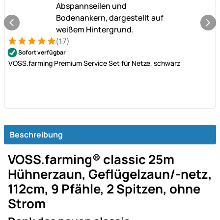
(17)
Bewertung: 5 von 5 (17 Bewertungen)
17 Bewertungen
Sofort verfügbar
VOSS.farming Premium Service Set für Netze, schwarz
Beschreibung
VOSS.farming® classic 25m
Hühnerzaun, Geflügelzaun/-netz,
112cm, 9 Pfähle, 2 Spitzen, ohne
Strom