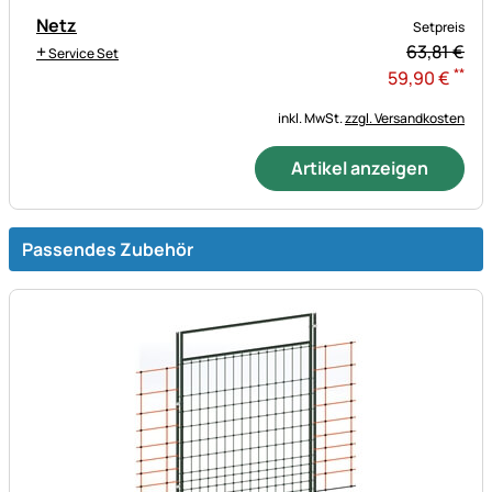
Netz
Setpreis
+
63,
81
€
Service Set
**
59
,
90
€
inkl. MwSt.
zzgl. Versandkosten
Artikel anzeigen
Passendes Zubehör