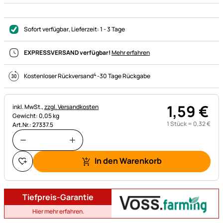
Sofort verfügbar
, Lieferzeit:
1 - 3 Tage
EXPRESSVERSAND verfügbar!
Mehr erfahren
4
Kostenloser Rückversand
-
30 Tage Rückgabe
1
,
59
€
Steuerhinweis:
inkl. MwSt.,
zzgl. Versandkosten
Gewicht: 0,05 kg
1 Stück =
0
,
32
€
Art.Nr.: 27337.5
In den Warenkorb
Tiefpreis-Garantie
Hier mehr erfahren.