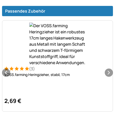
Passendes Zubehör
(3)
Bewertung: 5 von 5 (3 Bewertungen)
3 Bewertungen
VOSS.farming Heringzieher, stabil, 17cm
2
,
69
€