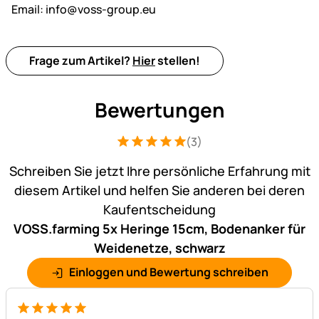
Email:
info@voss-group.eu
Frage zum Artikel?
Hier
stellen!
Bewertungen
(3)
Bewertung: 5 von 5 (3 Bewertungen)
3 Bewertungen
Schreiben Sie jetzt Ihre persönliche Erfahrung mit
diesem Artikel und helfen Sie anderen bei deren
Kaufentscheidung
VOSS.farming 5x Heringe 15cm, Bodenanker für
Weidenetze, schwarz
Einloggen und Bewertung schreiben
5 von 5