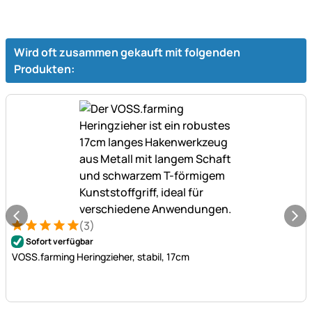
Wird oft zusammen gekauft mit folgenden
Produkten:
(3)
Bewertung: 5 von 5 (3 Bewertungen)
3 Bewertungen
Sofort verfügbar
VOSS.farming Heringzieher, stabil, 17cm