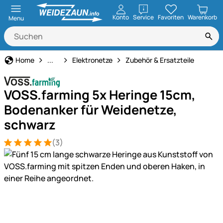
öffnen
Konto
Service
Favoriten
Warenkorb
Menu
Weidezaun
Home
...
Elektronetze
Zubehör & Ersatzteile
VOSS.farming 5x Heringe 15cm,
Bodenanker für Weidenetze,
schwarz
(3)
Bewertung: 5 von 5 (3 Bewertungen)
3 Bewertungen
Produktgalerie