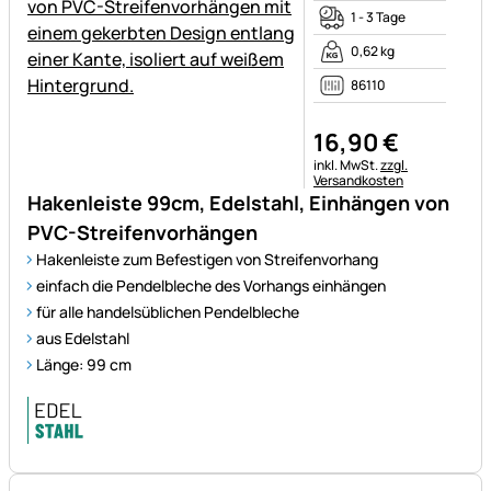
1 - 3 Tage
0,62 kg
86110
16
,
90
€
Steuerhinweis:
inkl. MwSt.
zzgl.
Versandkosten
Hakenleiste 99cm, Edelstahl, Einhängen von
PVC-Streifenvorhängen
Hakenleiste zum Befestigen von Streifenvorhang
einfach die Pendelbleche des Vorhangs einhängen
für alle handelsüblichen Pendelbleche
aus Edelstahl
Länge: 99 cm