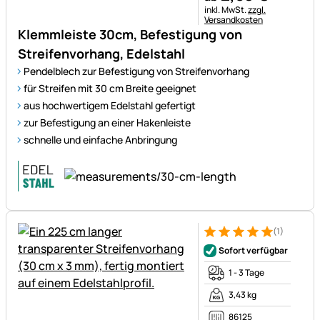
Steuerhinweis:
inkl. MwSt.
zzgl.
Versandkosten
Klemmleiste 30cm, Befestigung von
Streifenvorhang, Edelstahl
Pendelblech zur Befestigung von Streifenvorhang
für Streifen mit 30 cm Breite geeignet
aus hochwertigem Edelstahl gefertigt
zur Befestigung an einer Hakenleiste
schnelle und einfache Anbringung
(1)
Bewertung: 5 von 5 (1 Bewert
1 Bewertung
Sofort verfügbar
1 - 3 Tage
3,43 kg
86125