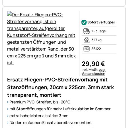
Noch keine Bewertungen ab
Sofort verfügbar
1 - 3 Tage
3,17 kg
86122
29
,
90
€
Steuerhinweis:
inkl. MwSt.
zzgl.
Versandkosten
Ersatz Fliegen-PVC-Streifenvorhang mit
Stanzöffnungen, 30cm x 225cm, 3mm stark
transparent, montiert
Premium PVC-Streifen, bis -20°C
mit Stanzöffnungen für mehr Luftzirkulation im Sommer
extra hohe Materialstärke: 3mm
für den einfachen Einsatz bereits vormontiert