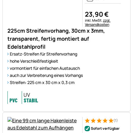
23
,
90
€
Steuerhinweis:
inkl. MwSt.
zzgl.
Versandkosten
225cm Streifenvorhang, 30cm x 3mm,
transparent, fertig montiert auf
Edelstahlprofil
Ersatz-Streifen für Streifenvorhang
hohe Verschleißfestigkeit
vormontiert für einfachen Austausch
auch zur Verbreiterung eines Vorhangs
Streifen: 225 cm x 30 cm x 0,3 cm
(1)
Bewertung: 5 von 5 (1 Bewert
1 Bewertung
Sofort verfügbar