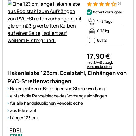
(2)
Bewertung: 4 von 5 (2 Bewer
2 Bewertungen
Sofort verfügbar
1 - 3 Tage
0,78 kg
86112
17
,
90
€
Steuerhinweis:
inkl. MwSt.
zzgl.
Versandkosten
Hakenleiste 123cm, Edelstahl, Einhängen von
PVC-Streifenvorhängen
Hakenleiste zum Befestigen von Streifenvorhang
einfach die Pendelbleche des Vorhangs einhängen
für alle handelsüblichen Pendelbleche
aus Edelstahl
Länge: 123 cm