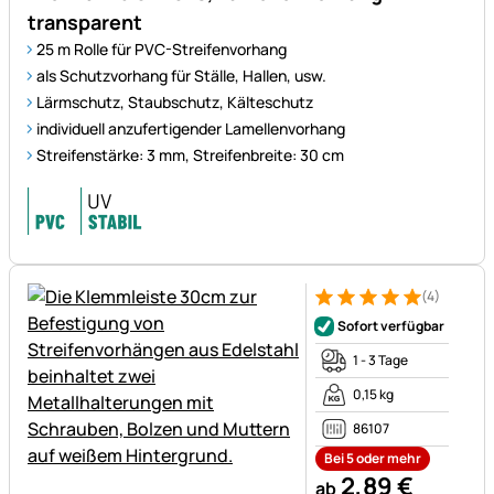
transparent
25 m Rolle für PVC-Streifenvorhang
als Schutzvorhang für Ställe, Hallen, usw.
Lärmschutz, Staubschutz, Kälteschutz
individuell anzufertigender Lamellenvorhang
Streifenstärke: 3 mm, Streifenbreite: 30 cm
(4)
Bewertung: 5 von 5 (4 Bewer
4 Bewertungen
Sofort verfügbar
1 - 3 Tage
0,15 kg
86107
Bei 5 oder mehr
2
,
89
€
ab