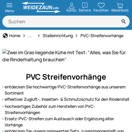
öffnen
Konto
Service
Favoriten
Warenkorb
Menu
Rinderhaltung
Home
...
Stalleinrichtung
PVC-Streifenvorhänge
Alles
PVC Streifenvorhänge
für
eine
entdecken Sie hochwertige PVC-Streifenvorhänge aus unserem
gesunde
Sortiment
und
effektiver Zugluft-, Insekten- & Schmutzschutz für den Rinderstall
effiziente
hochwertiges Zubehör zum Herstellen von PVC-
Streifenvorhängen
Rinderhaltung
Ersatz-PVC-Streifen zum Austausch oder Ergänzung alter
–
Vorhänge
von
entdecken Sie unsere preiswerten Sets, zusammengestellt von