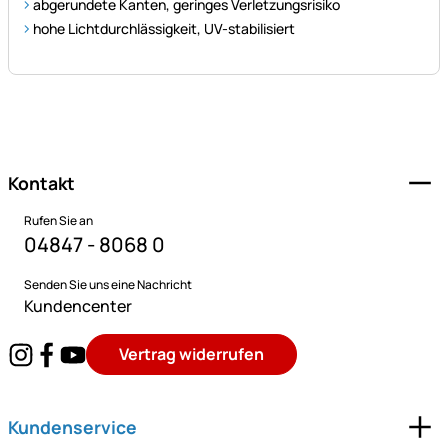
abgerundete Kanten, geringes Verletzungsrisiko
hohe Lichtdurchlässigkeit, UV-stabilisiert
Fußzeile
Kontakt
Rufen Sie an
04847 - 8068 0
Senden Sie uns eine Nachricht
Kundencenter
Vertrag widerrufen
Kundenservice