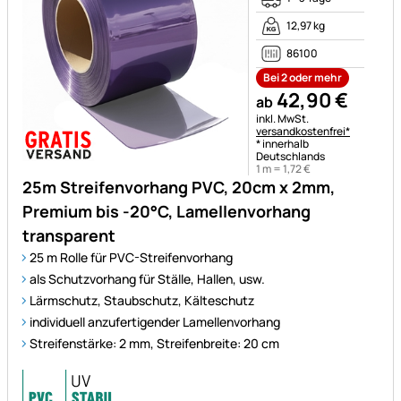
12,97 kg
86100
Bei 2 oder mehr
42
,
90
€
ab
Steuerhinweis:
inkl. MwSt.
versandkostenfrei*
* innerhalb
Deutschlands
1 m =
1
,
72
€
25m Streifenvorhang PVC, 20cm x 2mm,
Premium bis -20°C, Lamellenvorhang
transparent
25 m Rolle für PVC-Streifenvorhang
als Schutzvorhang für Ställe, Hallen, usw.
Lärmschutz, Staubschutz, Kälteschutz
individuell anzufertigender Lamellenvorhang
Streifenstärke: 2 mm, Streifenbreite: 20 cm