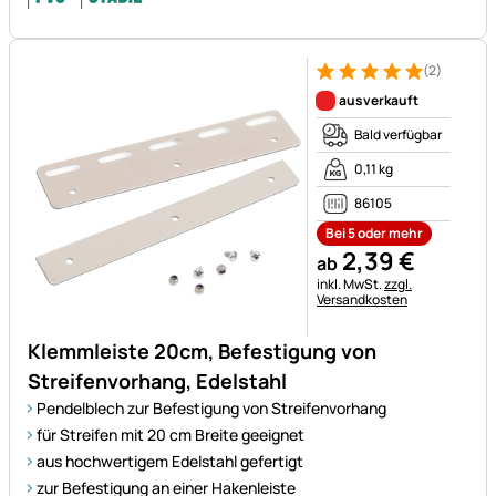
(2)
Bewertung: 5 von 5 (2 Bewer
2 Bewertungen
ausverkauft
Bald verfügbar
0,11 kg
86105
Bei 5 oder mehr
2
,
39
€
ab
Steuerhinweis:
inkl. MwSt.
zzgl.
Versandkosten
Klemmleiste 20cm, Befestigung von
Streifenvorhang, Edelstahl
Pendelblech zur Befestigung von Streifenvorhang
für Streifen mit 20 cm Breite geeignet
aus hochwertigem Edelstahl gefertigt
zur Befestigung an einer Hakenleiste