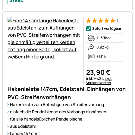
(1)
Bewertung: 5 von 5 (1 Bewert
1 Bewertung
Sofort verfügbar
1 - 3 Tage
0,92 kg
86114
23
,
90
€
Steuerhinweis:
inkl. MwSt.
zzgl.
Versandkosten
Hakenleiste 147cm, Edelstahl, Einhängen von
PVC-Streifenvorhängen
Hakenleiste zum Befestigen von Streifenvorhang
einfach die Pendelbleche des Vorhangs einhängen
für alle handelsüblichen Pendelbleche
aus Edelstahl
Länge: 147 cm