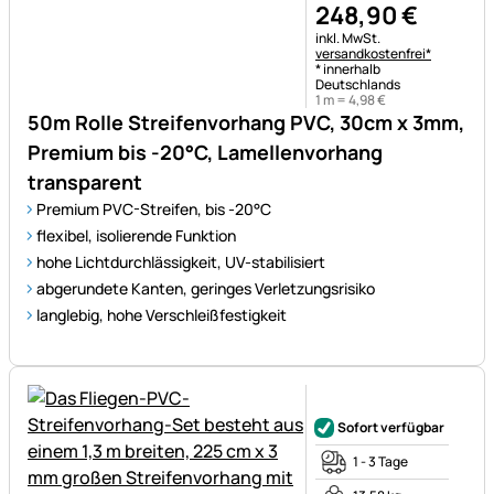
248
,
90
€
Steuerhinweis:
inkl. MwSt.
versandkostenfrei*
* innerhalb
Deutschlands
1 m =
4
,
98
€
50m Rolle Streifenvorhang PVC, 30cm x 3mm,
Premium bis -20°C, Lamellenvorhang
transparent
Premium PVC-Streifen, bis -20°C
flexibel, isolierende Funktion
hohe Lichtdurchlässigkeit, UV-stabilisiert
abgerundete Kanten, geringes Verletzungsrisiko
langlebig, hohe Verschleißfestigkeit
Noch keine Bewertungen ab
Sofort verfügbar
1 - 3 Tage