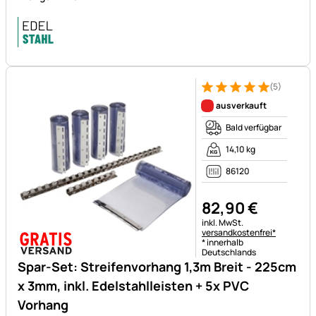
(5)
Bewertung: 5 von 5 (5 Bewer
5 Bewertungen
ausverkauft
Bald verfügbar
14,10 kg
86120
82
,
90
€
Steuerhinweis:
inkl. MwSt.
versandkostenfrei*
* innerhalb
Deutschlands
Spar-Set: Streifenvorhang 1,3m Breit - 225cm
x 3mm, inkl. Edelstahlleisten + 5x PVC
Vorhang