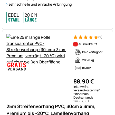
sehr schnelle und einfache Anbringung
(2)
Bewertung: 5 von 5 (2 Bewer
2 Bewertungen
ausverkauft
Bald verfügbar
28,28 kg
86102
88
,
90
€
Steuerhinweis:
inkl. MwSt.
versandkostenfrei*
* innerhalb
Deutschlands
1 m =
3
,
56
€
25m Streifenvorhang PVC, 30cm x 3mm,
Premium bis -20°C, Lamellenvorhang