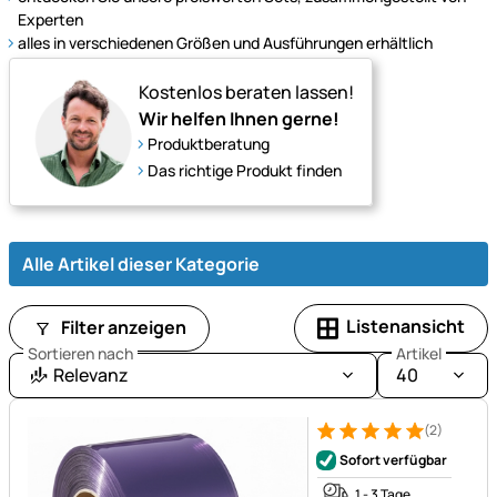
Futter
Experten
bis
alles in verschiedenen Größen und Ausführungen erhältlich
Zubehör.
Kostenlos beraten lassen!
Wir helfen Ihnen gerne!
Produktberatung
Das richtige Produkt finden
Alle Artikel dieser Kategorie
Listenansicht
Filter anzeigen
Sortieren nach
Artikel
Relevanz
40
(2)
Bewertung: 5 von 5 (2 Bewer
2 Bewertungen
Sofort verfügbar
1 - 3 Tage