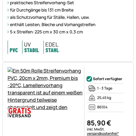
praktisches Streifenvorhang-Set
für Durchgänge bis 131 cm Breite
als Schutzvorhang für Ställe, Hallen, usw.
enthält Leisten, Bleche und Vorhangstreifen
5 x Streifen: 225 cm x 30 cm x 0,3 cm
Noch keine Bewertungen ab
Sofort verfügbar
1 - 3 Tage
25,45 kg
86104
85
,
90
€
Steuerhinweis:
inkl. MwSt.
versandkostenfrei*