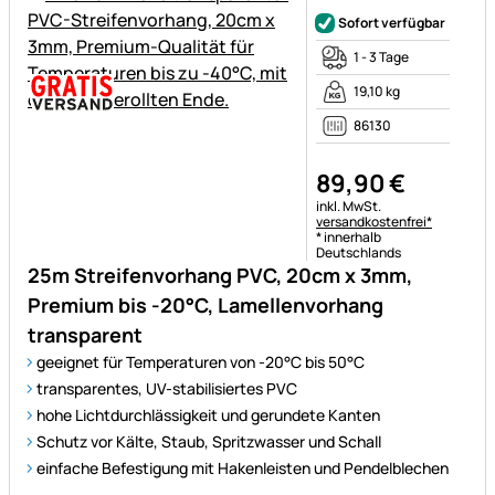
Noch keine Bewertungen ab
Sofort verfügbar
1 - 3 Tage
19,10 kg
86130
89
,
90
€
Steuerhinweis:
inkl. MwSt.
versandkostenfrei*
* innerhalb
Deutschlands
25m Streifenvorhang PVC, 20cm x 3mm,
Premium bis -20°C, Lamellenvorhang
transparent
geeignet für Temperaturen von -20°C bis 50°C
transparentes, UV-stabilisiertes PVC
hohe Lichtdurchlässigkeit und gerundete Kanten
Schutz vor Kälte, Staub, Spritzwasser und Schall
einfache Befestigung mit Hakenleisten und Pendelblechen