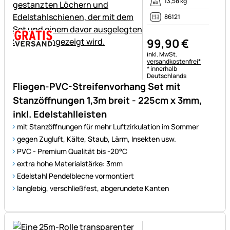
13,58 kg
86121
99
,
90
€
Steuerhinweis:
inkl. MwSt.
versandkostenfrei*
* innerhalb
Deutschlands
Fliegen-PVC-Streifenvorhang Set mit
Stanzöffnungen 1,3m breit - 225cm x 3mm,
inkl. Edelstahlleisten
mit Stanzöffnungen für mehr Luftzirkulation im Sommer
gegen Zugluft, Kälte, Staub, Lärm, Insekten usw.
PVC - Premium Qualität bis -20°C
extra hohe Materialstärke: 3mm
Edelstahl Pendelbleche vormontiert
langlebig, verschließfest, abgerundete Kanten