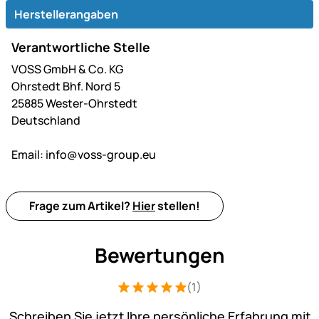
Herstellerangaben
Verantwortliche Stelle
VOSS GmbH & Co. KG
Ohrstedt Bhf. Nord 5
25885 Wester-Ohrstedt
Deutschland
Email:
info@voss-group.eu
Frage zum Artikel?
Hier
stellen!
Bewertungen
(1)
Bewertung: 5 von 5 (1 Bewertungen)
1 Bewertung
Schreiben Sie jetzt Ihre persönliche Erfahrung mit