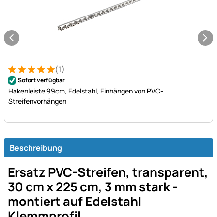
(1)
Bewertung: 5 von 5 (1 Bewertungen)
1 Bewertung
Sofort verfügbar
Hakenleiste 99cm, Edelstahl, Einhängen von PVC-
Streifenvorhängen
Beschreibung
Ersatz PVC-Streifen, transparent,
30 cm x 225 cm, 3 mm stark -
montiert auf Edelstahl
Klemmprofil