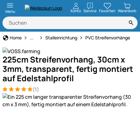
öffnen
Konto
Service
Favoriten
Warenkorb
Menu
Stall- & Tierzuchtbedarf
Home
...
Stalleinrichtung
PVC Streifenvorhänge
225cm Streifenvorhang, 30cm x
3mm, transparent, fertig montiert
auf Edelstahlprofil
(1)
Bewertung: 5 von 5 (1 Bewertungen)
1 Bewertung
Produktgalerie