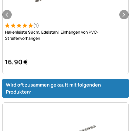
(1)
Bewertung: 5 von 5 (1 Bewertungen)
1 Bewertung
Hakenleiste 99cm, Edelstahl, Einhängen von PVC-
Streifenvorhängen
16
,
90
€
Wird oft zusammen gekauft mit folgenden
Produkten: