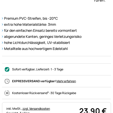
Premium PVC-Streifen, bis -20°C
extra hohe Materialstärke: 3mm
für den einfachen Einsatz bereits vormontiert
abgerundete Kanten, geringes Verletzungsrisiko
hohe Lichtdurchlässigkeit, UV-stabilisiert
Metallteile aus hochwertigem Edelstahl
Sofort verfügbar
, Lieferzeit:
1 - 3 Tage
EXPRESSVERSAND verfügbar!
Mehr erfahren
4
Kostenloser Rückversand
-
30 Tage Rückgabe
23
,
90
€
Steuerhinweis:
inkl. MwSt.,
zzgl. Versandkosten