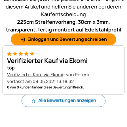
diesem Artikel und helfen Sie anderen bei deren
Kaufentscheidung
225cm Streifenvorhang, 30cm x 3mm,
transparent, fertig montiert auf Edelstahlprofil
Einloggen und Bewertung schreiben
5 von 5
Verifizierter Kauf via Ekomi
top
Verifizierter Kauf via Ekomi
- von Peter k.
verfasst am 09.05.2021 13:18:32
0 von 0
Kunden fanden diese Bewertung hilfreich.
Alle Bewertungen anzeigen
Fußzeile