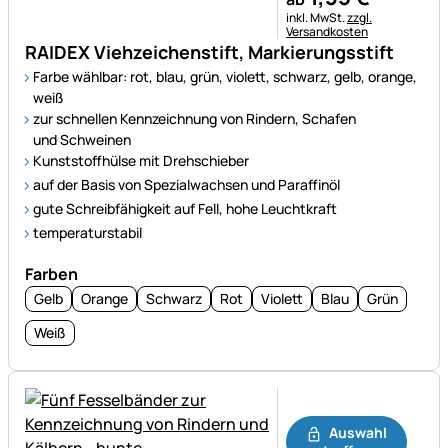
Steuerhinweis:
inkl. MwSt.
zzgl.
Versandkosten
RAIDEX Viehzeichenstift, Markierungsstift
Farbe wählbar: rot, blau, grün, violett, schwarz, gelb, orange,
weiß
zur schnellen Kennzeichnung von Rindern, Schafen
und Schweinen
Kunststoffhülse mit Drehschieber
auf der Basis von Spezialwachsen und Paraffinöl
gute Schreibfähigkeit auf Fell, hohe Leuchtkraft
temperaturstabil
Farben
Gelb
Orange
Schwarz
Rot
Violett
Blau
Grün
Weiß
Noch keine Bewertungen ab
Auswahl