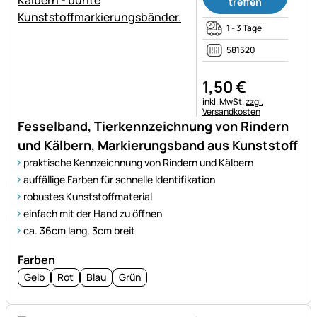
treffen
1 - 3 Tage
581520
1
,
50
€
Steuerhinweis:
inkl. MwSt.
zzgl.
Versandkosten
Fesselband, Tierkennzeichnung von Rindern
und Kälbern, Markierungsband aus Kunststoff
praktische Kennzeichnung von Rindern und Kälbern
auffällige Farben für schnelle Identifikation
robustes Kunststoffmaterial
einfach mit der Hand zu öffnen
ca. 36cm lang, 3cm breit
Farben
Gelb
Rot
Blau
Grün