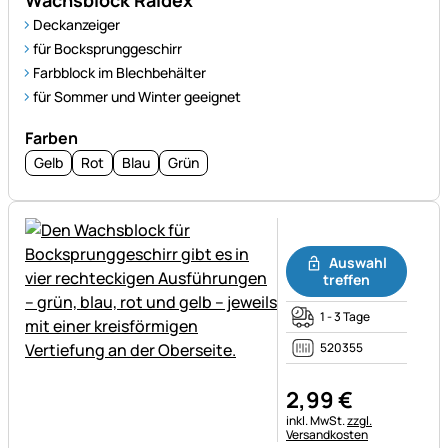
Deckanzeiger
für Bocksprunggeschirr
Farbblock im Blechbehälter
für Sommer und Winter geeignet
Farben
Gelb
Rot
Blau
Grün
Noch keine Bewertungen ab
Auswahl
treffen
1 - 3 Tage
520355
2
,
99
€
Steuerhinweis:
inkl. MwSt.
zzgl.
Versandkosten