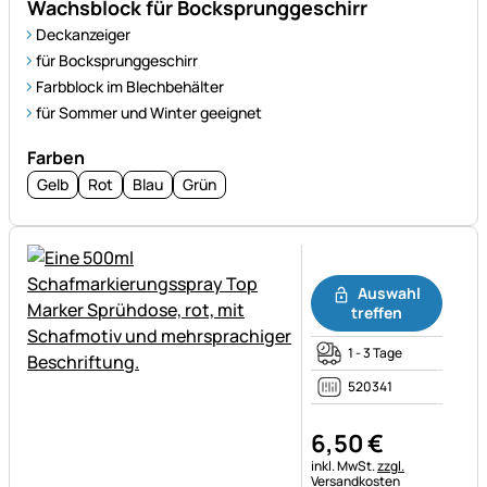
Wachsblock für Bocksprunggeschirr
Deckanzeiger
für Bocksprunggeschirr
Farbblock im Blechbehälter
für Sommer und Winter geeignet
Farben
Gelb
Rot
Blau
Grün
Noch keine Bewertungen ab
Auswahl
treffen
1 - 3 Tage
520341
6
,
50
€
Steuerhinweis:
inkl. MwSt.
zzgl.
Versandkosten