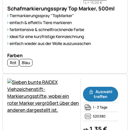
1 L =
13
,
00
€
Schafmarkierungsspray Top Marker, 500ml
Tiermarkierungsspray "TopMarker"
einfach & effektiv Tiere markieren
farbintensive & schnelltrocknende Farbe
ideal für eine kurzfristige Kennzeichnung
einfach wieder aus der Wolle auszuwaschen
Farben
Rot
Blau
Noch keine Bewertungen ab
Auswahl
treffen
1 - 3 Tage
520380
1
,
35
€
ab