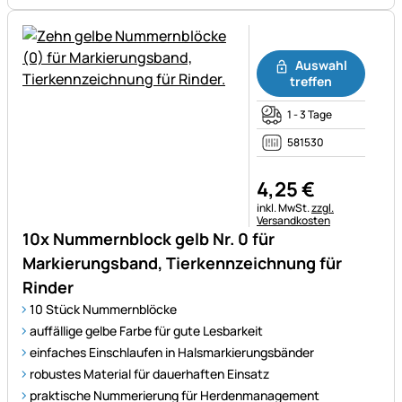
Noch keine Bewertungen ab
Auswahl
treffen
1 - 3 Tage
581530
4
,
25
€
Steuerhinweis:
inkl. MwSt.
zzgl.
Versandkosten
10x Nummernblock gelb Nr. 0 für
Markierungsband, Tierkennzeichnung für
Rinder
10 Stück Nummernblöcke
auffällige gelbe Farbe für gute Lesbarkeit
einfaches Einschlaufen in Halsmarkierungsbänder
robustes Material für dauerhaften Einsatz
praktische Nummerierung für Herdenmanagement