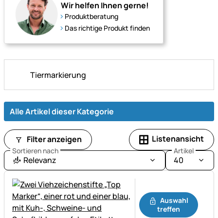
–
Wir helfen Ihnen gerne!
für
Produktberatung
bessere
Das richtige Produkt finden
Zuordnung
bei
Voss.farming.
Tiermarkierung
Alle Artikel dieser Kategorie
Listenansicht
Filter anzeigen
Sortieren nach
Artikel
Relevanz
40
Noch keine Bewertungen ab
Auswahl
treffen