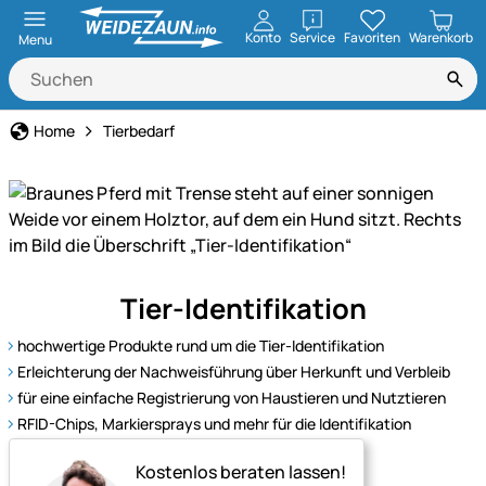
öffnen
Konto
Service
Favoriten
Warenkorb
Menu
Home
Tierbedarf
Effiziente
Tier-Identifikation
Tier-
Identifikation
hochwertige Produkte rund um die Tier-Identifikation
mit
Erleichterung der Nachweisführung über Herkunft und Verbleib
RFID,
für eine einfache Registrierung von Haustieren und Nutztieren
Lesegeräten
RFID-Chips, Markiersprays und mehr für die Identifikation
und
Markierungssprays
Kostenlos beraten lassen!