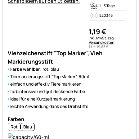
1 - 3 Tage
520346
1
,
19
€
Steuerhinweis:
inkl. MwSt.
zzgl.
Versandkosten
1 L =
19
,
83
€
Viehzeichenstift "Top Marker", Vieh
Markierungsstift
Farbe wählbar:
rot, blau
Tiermarkierungsstift "Top Marker", 60ml
einfach und effektiv Tiere markieren
farbintensive und gut deckende Farbe
ideal für eine Kurzzeitmarkierung
leichte Anwendung dank des Drehstifts
Farben
Rot
Blau