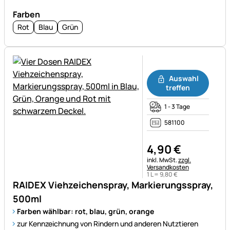
Farben
Rot
Blau
Grün
Noch keine Bewertungen ab
Auswahl
treffen
1 - 3 Tage
581100
4
,
90
€
Steuerhinweis:
inkl. MwSt.
zzgl.
Versandkosten
1 L =
9
,
80
€
RAIDEX Viehzeichenspray, Markierungsspray,
500ml
Farben wählbar: rot, blau, grün, orange
zur Kennzeichnung von Rindern und anderen Nutztieren