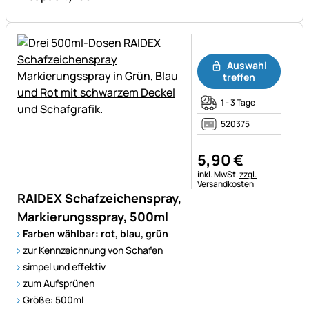
Noch keine Bewertungen ab
Auswahl
treffen
1 - 3 Tage
520375
5
,
90
€
Steuerhinweis:
inkl. MwSt.
zzgl.
Versandkosten
RAIDEX Schafzeichenspray,
Markierungsspray, 500ml
Farben wählbar: rot, blau, grün
zur Kennzeichnung von Schafen
simpel und effektiv
zum Aufsprühen
Größe: 500ml