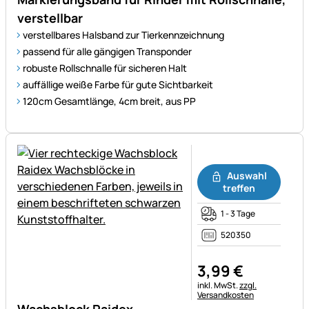
verstellbar
verstellbares Halsband zur Tierkennzeichnung
passend für alle gängigen Transponder
robuste Rollschnalle für sicheren Halt
auffällige weiße Farbe für gute Sichtbarkeit
120cm Gesamtlänge, 4cm breit, aus PP
Noch keine Bewertungen ab
Auswahl
treffen
1 - 3 Tage
520350
3
,
99
€
Steuerhinweis:
inkl. MwSt.
zzgl.
Versandkosten
Wachsblock Raidex