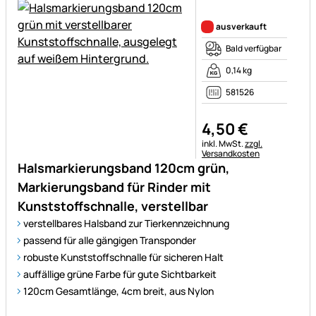
Noch keine Bewertungen ab
ausverkauft
Bald verfügbar
0,14 kg
581526
4
,
50
€
Steuerhinweis:
inkl. MwSt.
zzgl.
Versandkosten
Halsmarkierungsband 120cm grün,
Markierungsband für Rinder mit
Kunststoffschnalle, verstellbar
verstellbares Halsband zur Tierkennzeichnung
passend für alle gängigen Transponder
robuste Kunststoffschnalle für sicheren Halt
auffällige grüne Farbe für gute Sichtbarkeit
120cm Gesamtlänge, 4cm breit, aus Nylon