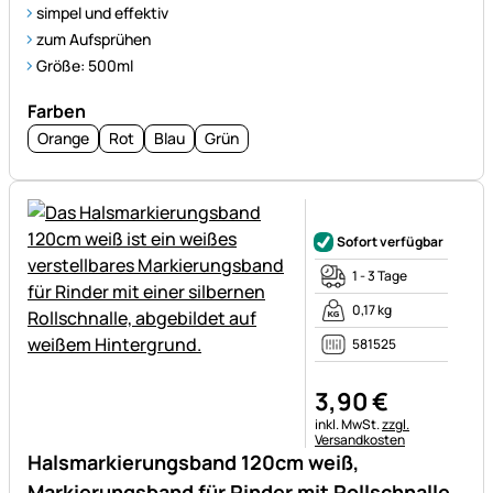
simpel und effektiv
zum Aufsprühen
Größe: 500ml
Farben
Orange
Rot
Blau
Grün
Noch keine Bewertungen ab
Sofort verfügbar
1 - 3 Tage
0,17 kg
581525
3
,
90
€
Steuerhinweis:
inkl. MwSt.
zzgl.
Versandkosten
Halsmarkierungsband 120cm weiß,
Markierungsband für Rinder mit Rollschnalle,