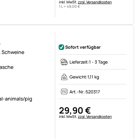
Steuerhinweis:
inkl. MwSt.
zzgl. Versandkosten
1 L =
49
,
00
€
Noch keine Bewertungen abgegeben
r
Sofort verfügbar
 & Schweine
Lieferzeit:
1 - 3 Tage
lasche
Gewicht:
1,11 kg
Art.-Nr.:
520317
29
,
90
€
Steuerhinweis:
inkl. MwSt.
zzgl. Versandkosten