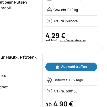
alt beim Putzen
stabil
Gewicht:
0,10 kg
Art.-Nr.:
502224
4
,
29
€
Steuerhinweis:
inkl. MwSt.
zzgl. Versandkosten
ur Haut-, Pfoten-,
Noch keine Bewertungen abgegeben
Auswahl treffen
ners
Lieferzeit:
1 - 3 Tage
ignet
Art.-Nr.:
500150
4
,
90
€
ab