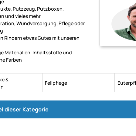
ge
ukte, Putzzeug, Putzboxen,
n und vieles mehr
g
ration, Wundversorgung, Pflege oder
ng
ren Rindern etwas Gutes mit unseren
e Materialien, Inhaltsstoffe und
ne Farben
ke &
Fellpflege
Euterpf
on
kel dieser Kategorie