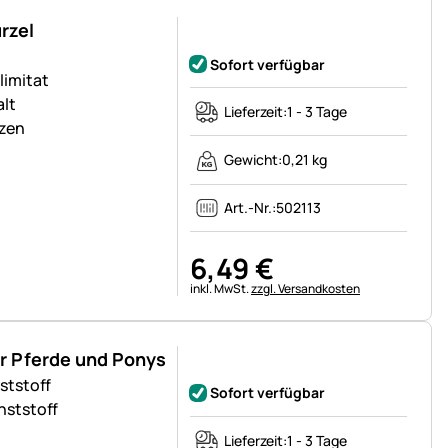
rzel
Noch keine Bewertungen abgegeben
Sofort verfügbar
limitat
alt
Lieferzeit:
1 - 3 Tage
tzen
Gewicht:
0,21 kg
Art.-Nr.:
502113
6
,
49
€
Steuerhinweis:
inkl. MwSt.
zzgl. Versandkosten
r Pferde und Ponys
Noch keine Bewertungen abgegeben
ststoff
Sofort verfügbar
nststoff
Lieferzeit:
1 - 3 Tage