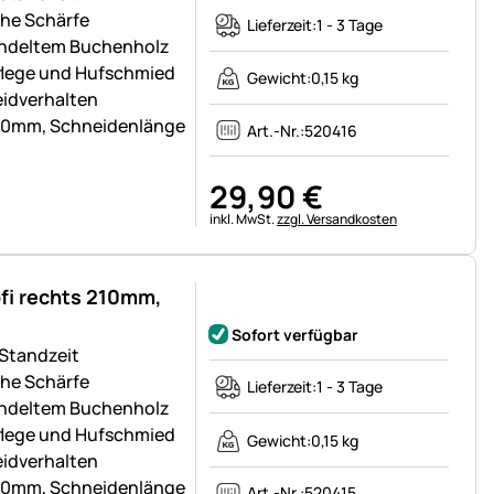
che Schärfe
Lieferzeit:
1 - 3 Tage
andeltem Buchenholz
pflege und Hufschmied
Gewicht:
0,15 kg
eidverhalten
70mm, Schneidenlänge
Art.-Nr.:
520416
29
,
90
€
Steuerhinweis:
inkl. MwSt.
zzgl. Versandkosten
fi rechts 210mm,
Noch keine Bewertungen abgegeben
Sofort verfügbar
 Standzeit
che Schärfe
Lieferzeit:
1 - 3 Tage
andeltem Buchenholz
pflege und Hufschmied
Gewicht:
0,15 kg
eidverhalten
70mm, Schneidenlänge
Art.-Nr.:
520415