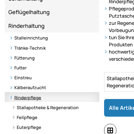
Rinderpfle
und
Pflegeprod
Geflügelhaltung
effiziente
Putztasche
Rinderhaltun
zur Regene
Rinderhaltung
–
Vorbeugu
von
tun Sie Ih
Stalleinrichtung
Futter
Produkten
Tränke-Technik
bis
hochwertig
Zubehör.
Fütterung
verschiede
Futter
Einstreu
Stallapothe
Regenerati
Kälberaufzucht
Rinderpflege
Alle Arti
Stallapotheke & Regeneration
Fellpflege
Euterpflege