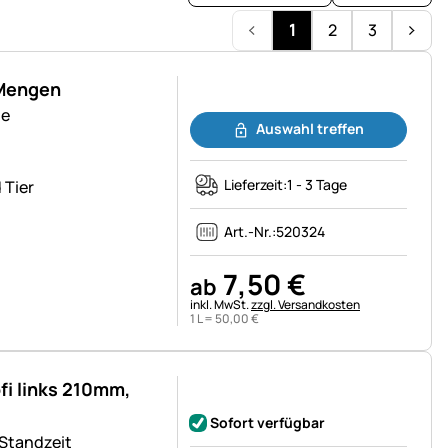
1
2
3
 Mengen
Noch keine Bewertungen abgegeben
de
Auswahl treffen
Lieferzeit:
1 - 3 Tage
 Tier
Art.-Nr.:
520324
7
,
50
€
ab
Steuerhinweis:
inkl. MwSt.
zzgl. Versandkosten
1 L =
50
,
00
€
i links 210mm,
Noch keine Bewertungen abgegeben
Sofort verfügbar
 Standzeit