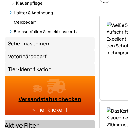
Klauenpflege
Halfter & Anbindung
Melkbedarf
Bremsenfallen & Insektenschutz
Schermaschinen
Veterinärbedarf
Tier-Identifikation
Versandstatus checken
»
hier klicken
!
Aktive Filter