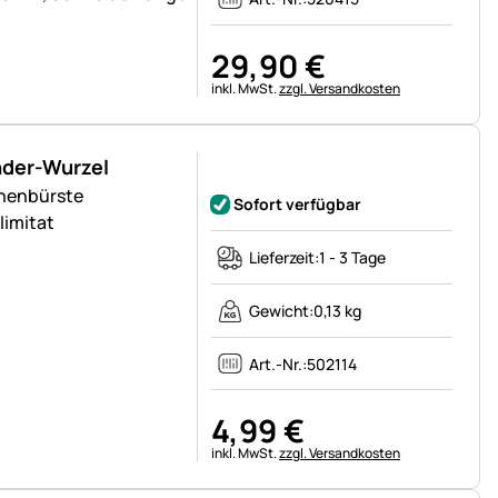
29
,
90
€
Steuerhinweis:
inkl. MwSt.
zzgl. Versandkosten
nder-Wurzel
Noch keine Bewertungen abgegeben
hnenbürste
Sofort verfügbar
limitat
Lieferzeit:
1 - 3 Tage
Gewicht:
0,13 kg
Art.-Nr.:
502114
4
,
99
€
Steuerhinweis:
inkl. MwSt.
zzgl. Versandkosten