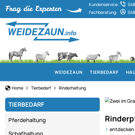
Kundenservice:
048
Fachberatung:
048
WEIDEZAUN
TIERBEDARF
HAU
Home
Tierbedarf
Rinderhaltung
TIERBEDARF
Alles
Rinderp
Pferdehaltung
für
eine
entdecken 
Schafhaltung
gesunde