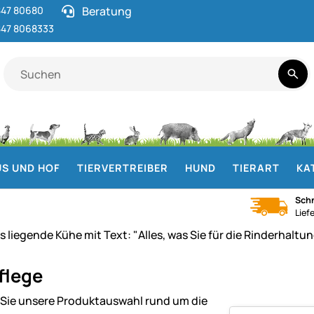
47 80680
Beratung
47 8068333
S UND HOF
TIERVERTREIBER
HUND
TIERART
KA
Schn
Lief
flege
Sie unsere Produktauswahl rund um die