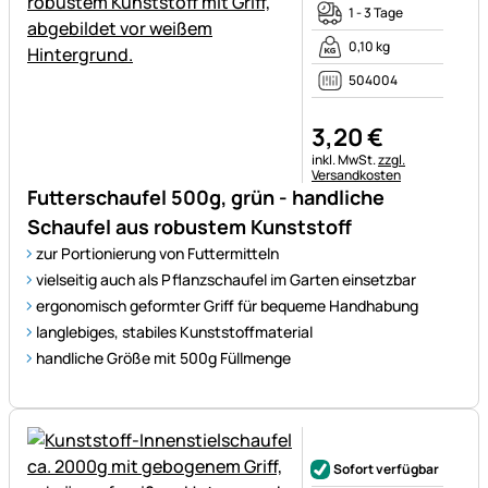
1 - 3 Tage
0,10 kg
504004
3
,
20
€
Steuerhinweis:
inkl. MwSt.
zzgl.
Versandkosten
Futterschaufel 500g, grün - handliche
Schaufel aus robustem Kunststoff
zur Portionierung von Futtermitteln
vielseitig auch als Pflanzschaufel im Garten einsetzbar
ergonomisch geformter Griff für bequeme Handhabung
langlebiges, stabiles Kunststoffmaterial
handliche Größe mit 500g Füllmenge
Noch keine Bewertungen ab
Sofort verfügbar