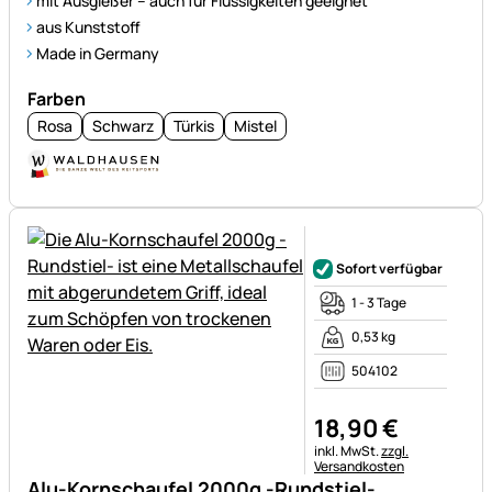
mit Ausgießer – auch für Flüssigkeiten geeignet
aus Kunststoff
Made in Germany
Farben
Rosa
Schwarz
Türkis
Mistel
Noch keine Bewertungen ab
Sofort verfügbar
1 - 3 Tage
0,53 kg
504102
18
,
90
€
Steuerhinweis:
inkl. MwSt.
zzgl.
Versandkosten
Alu-Kornschaufel 2000g -Rundstiel-