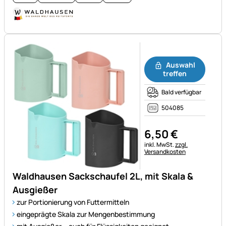
Noch keine Bewertungen ab
Auswahl
treffen
Bald verfügbar
504085
6
,
50
€
Steuerhinweis:
inkl. MwSt.
zzgl.
Versandkosten
Waldhausen Sackschaufel 2L, mit Skala &
Ausgießer
zur Portionierung von Futtermitteln
eingeprägte Skala zur Mengenbestimmung