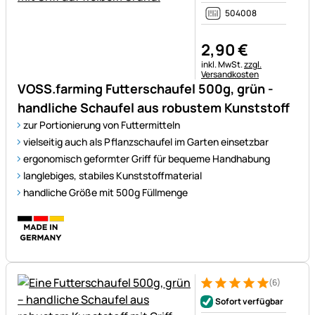
504008
2
,
90
€
Steuerhinweis:
inkl. MwSt.
zzgl.
Versandkosten
VOSS.farming Futterschaufel 500g, grün -
handliche Schaufel aus robustem Kunststoff
zur Portionierung von Futtermitteln
vielseitig auch als Pflanzschaufel im Garten einsetzbar
ergonomisch geformter Griff für bequeme Handhabung
langlebiges, stabiles Kunststoffmaterial
handliche Größe mit 500g Füllmenge
(6)
Bewertung: 5 von 5 (6 Bewer
6 Bewertungen
Sofort verfügbar