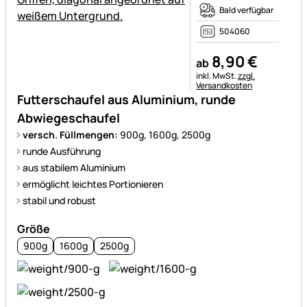
Bald verfügbar
504060
8
,
90
€
ab
Steuerhinweis:
inkl. MwSt.
zzgl.
Versandkosten
Futterschaufel aus Aluminium, runde
Abwiegeschaufel
versch. Füllmengen:
900g, 1600g, 2500g
runde Ausführung
aus stabilem Aluminium
ermöglicht leichtes Portionieren
stabil und robust
Größe
900g
1600g
2500g