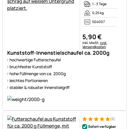
1 - 3 Tage
0,25 kg
504007
5
,
90
€
Steuerhinweis:
inkl. MwSt.
zzgl.
Versandkosten
Kunststoff-Innenstielschaufel ca. 2000g
hochwertige Futterschaufel
bruchfester Kunststoff
hohe Füllmenge von ca. 2000g
leichtes Portionieren
stabiler & robuster Innenstielgriff
(2)
Bewertung: 5 von 5 (2 Bewer
2 Bewertungen
Sofort verfügbar