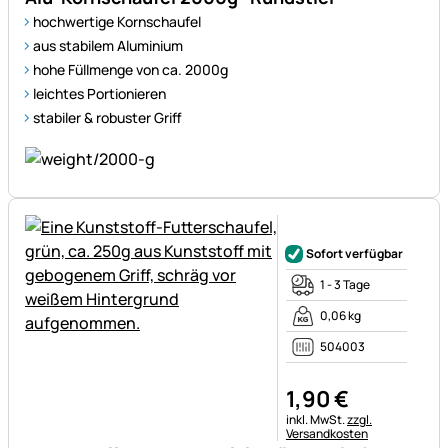
hochwertige Kornschaufel
aus stabilem Aluminium
hohe Füllmenge von ca. 2000g
leichtes Portionieren
stabiler & robuster Griff
Noch keine Bewertungen ab
Sofort verfügbar
1 - 3 Tage
0,06 kg
504003
1
,
90
€
Steuerhinweis:
inkl. MwSt.
zzgl.
Versandkosten