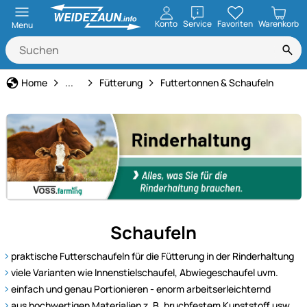
öffnen
Konto
Service
Favoriten
Warenkorb
Menu
Rinderhaltung
Home
...
Fütterung
Futtertonnen & Schaufeln
Alles
Schaufeln
für
eine
praktische Futterschaufeln für die Fütterung in der Rinderhaltung
gesunde
viele Varianten wie Innenstielschaufel, Abwiegeschaufel uvm.
und
einfach und genau Portionieren - enorm arbeitserleichternd
effiziente
aus hochwertigen Materialien z. B. bruchfestem Kunststoff usw.