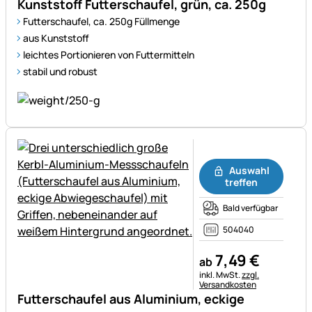
Kunststoff Futterschaufel, grün, ca. 250g
Futterschaufel, ca. 250g Füllmenge
aus Kunststoff
leichtes Portionieren von Futtermitteln
stabil und robust
Noch keine Bewertungen ab
Auswahl
treffen
Bald verfügbar
504040
7
,
49
€
ab
Steuerhinweis:
inkl. MwSt.
zzgl.
Versandkosten
Futterschaufel aus Aluminium, eckige