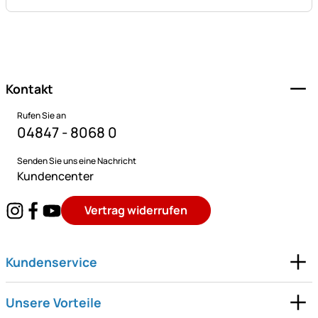
Fußzeile
Kontakt
Rufen Sie an
04847 - 8068 0
Senden Sie uns eine Nachricht
Kundencenter
Vertrag widerrufen
Kundenservice
Unsere Vorteile