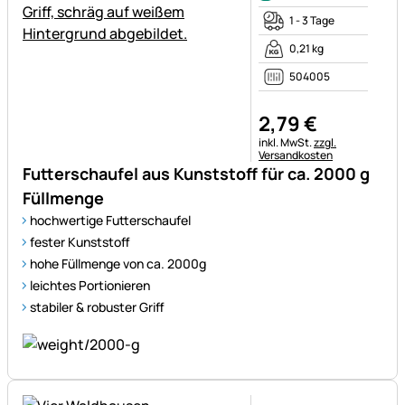
1 - 3 Tage
0,21 kg
504005
2
,
79
€
Steuerhinweis:
inkl. MwSt.
zzgl.
Versandkosten
Futterschaufel aus Kunststoff für ca. 2000 g
Füllmenge
hochwertige Futterschaufel
fester Kunststoff
hohe Füllmenge von ca. 2000g
leichtes Portionieren
stabiler & robuster Griff