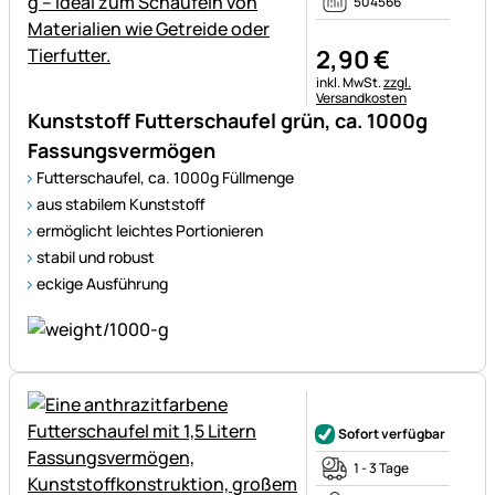
504566
2
,
90
€
Steuerhinweis:
inkl. MwSt.
zzgl.
Versandkosten
Kunststoff Futterschaufel grün, ca. 1000g
Fassungsvermögen
Futterschaufel, ca. 1000g Füllmenge
aus stabilem Kunststoff
ermöglicht leichtes Portionieren
stabil und robust
eckige Ausführung
Noch keine Bewertungen ab
Sofort verfügbar
1 - 3 Tage