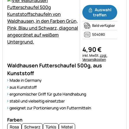
Noch keine Bewertungen ab
Auswahl
treffen
Bald verfügbar
504080
4
,
90
€
Steuerhinweis:
inkl. MwSt.
zzgl.
Versandkosten
Waldhausen Futterschaufel 500g, aus
Kunststoff
Made in Germany
aus Kunststoff
ergonomischer Griff für gute Handhabung
stabil und vielseitig einsetzbar
geeignet zur Portionierung von Futtermitteln
Farben
Rosa
Schwarz
Türkis
Mistel