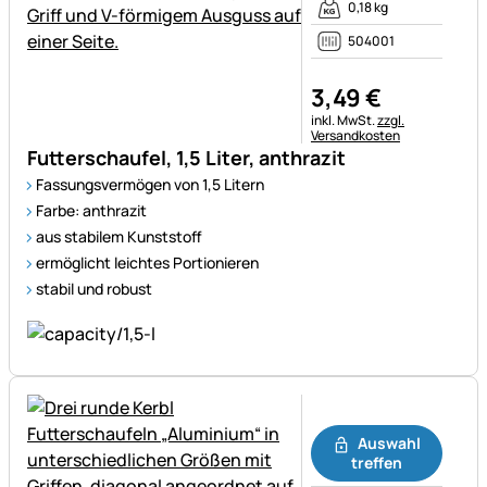
0,18 kg
504001
3
,
49
€
Steuerhinweis:
inkl. MwSt.
zzgl.
Versandkosten
Futterschaufel, 1,5 Liter, anthrazit
Fassungsvermögen von 1,5 Litern
Farbe: anthrazit
aus stabilem Kunststoff
ermöglicht leichtes Portionieren
stabil und robust
Noch keine Bewertungen ab
Auswahl
treffen