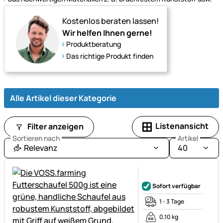
Rinderhaltung
–
Kostenlos beraten lassen!
von
Wir helfen Ihnen gerne!
Futter
Produktberatung
bis
Das richtige Produkt finden
Zubehör.
Alle Artikel dieser Kategorie
Listenansicht
Filter anzeigen
Sortieren nach
Artikel
Relevanz
40
Noch keine Bewertungen ab
Sofort verfügbar
1 - 3 Tage
0,10 kg