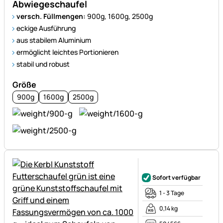
Abwiegeschaufel
versch. Füllmengen:
900g, 1600g, 2500g
eckige Ausführung
aus stabilem Aluminium
ermöglicht leichtes Portionieren
stabil und robust
Größe
900g
1600g
2500g
Noch keine Bewertungen ab
Sofort verfügbar
1 - 3 Tage
0,14 kg