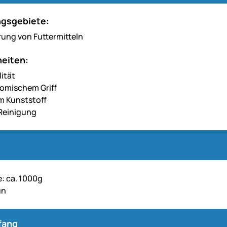
gsgebiete:
rung von Futtermitteln
eiten:
ität
omischem Griff
m Kunststoff
Reinigung
: ca. 1000g
ün
fang