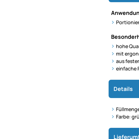
Anwendun
Portionie
Besonderh
hohe Qual
mit ergon
aus feste
einfache 
Details
Füllmenge
Farbe: gr
Lieferum