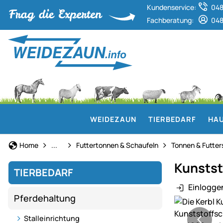
Kundenservice:
048
Fachberatung:
048
WEIDEZAUN
TIERBEDARF
HAU
Fütterung
Home
...
Futtertonnen & Schaufeln
Tonnen & Futter
Kunstst
TIERBEDARF
Einlogge
Pferdehaltung
Produktgaler
Stalleinrichtung