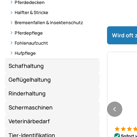
Pferdedecken
Halfter & Stricke
Bremsenfallen & Insektenschutz
Pferdepflege
Wird oft
Fohlenaufzucht
Hufpflege
Schafhaltung
Geflügelhaltung
Rinderhaltung
Schermaschinen
Veterinärbedarf
Bewertung
2 Bewert
Tier-Identifikation
Sofort 