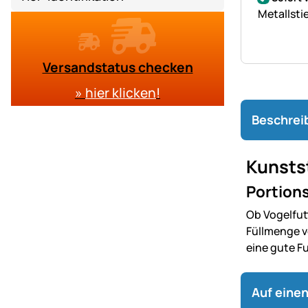
Metallsti
Versandstatus checken
»
hier klicken
!
Beschrei
Kunsts
Portions
Ob Vogelfutt
Füllmenge vo
eine gute F
Auf einen