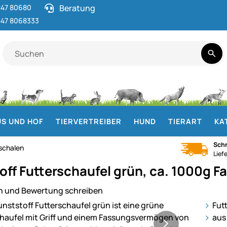
47 80680
Beratung
47 8068333
S UND HOF
TIERVERTREIBER
HUND
TIERART
KA
Schn
schalen
Lief
off Futterschaufel grün, ca. 1000g
n und Bewertung schreiben
ie
Fut
aus