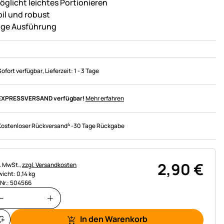
öglicht leichtes Portionieren
bil und robust
ige Ausführung
Sofort verfügbar
, Lieferzeit:
1 - 3 Tage
EXPRESSVERSAND verfügbar!
Mehr erfahren
4
Kostenloser Rückversand
-
30 Tage Rückgabe
2
,
90
€
uerhinweis:
l. MwSt.,
zzgl. Versandkosten
icht: 0,14 kg
.Nr.: 504566
In den Warenkorb