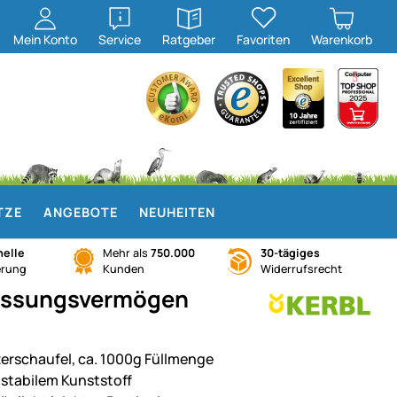
öffnen
öffnen
Mein
Konto
Service
Ratgeber
Favoriten
Warenkorb
TZE
ANGEBOTE
NEUHEITEN
elle
Mehr als
750.000
30-tägiges
erung
Kunden
Widerrufsrecht
 Fassungsvermögen
terschaufel, ca. 1000g Füllmenge
 stabilem Kunststoff