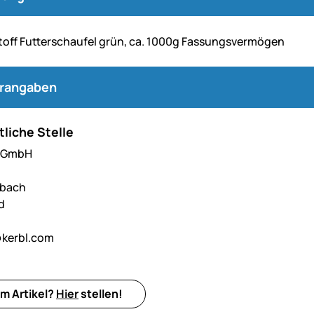
toff Futterschaufel grün, ca. 1000g Fassungsvermögen
erangaben
liche Stelle
l GmbH
hbach
d
kerbl.com
m Artikel?
Hier
stellen!