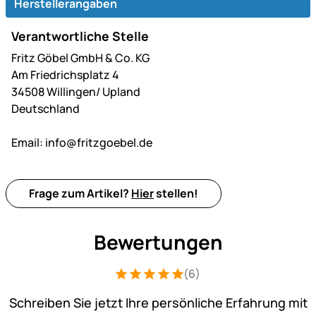
Herstellerangaben
Verantwortliche Stelle
Fritz Göbel GmbH & Co. KG
Am Friedrichsplatz 4
34508 Willingen/ Upland
Deutschland
Email:
info@fritzgoebel.de
Frage zum Artikel?
Hier
stellen!
Bewertungen
(6)
Bewertung: 5 von 5 (6 Bewertungen)
6 Bewertungen
Schreiben Sie jetzt Ihre persönliche Erfahrung mit