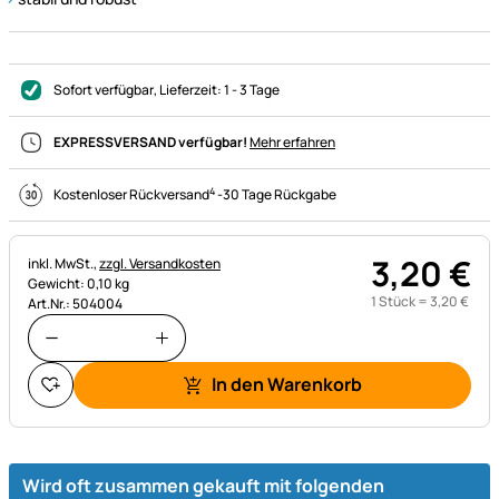
Sofort verfügbar
, Lieferzeit:
1 - 3 Tage
EXPRESSVERSAND verfügbar!
Mehr erfahren
4
Kostenloser Rückversand
-
30 Tage Rückgabe
3
,
20
€
Steuerhinweis:
inkl. MwSt.,
zzgl. Versandkosten
Gewicht: 0,10 kg
1 Stück =
3
,
20
€
Art.Nr.: 504004
In den Warenkorb
Wird oft zusammen gekauft mit folgenden