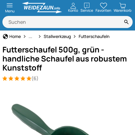
öffnen
Konto
Service
Favoriten
Warenkorb
Menu
Haus und Hof
Home
...
Stallwerkzeug
Futterschaufeln
Futterschaufel 500g, grün -
handliche Schaufel aus robustem
Kunststoff
(6)
Bewertung: 5 von 5 (6 Bewertungen)
6 Bewertungen
Produktgalerie