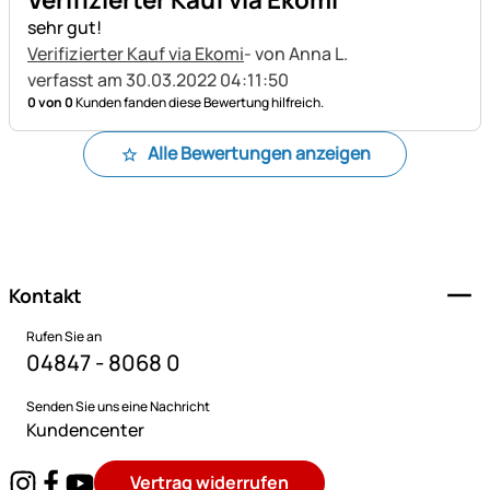
sehr gut!
Verifizierter Kauf via Ekomi
- von Anna L.
verfasst am 30.03.2022 04:11:50
0 von 0
Kunden fanden diese Bewertung hilfreich.
Alle Bewertungen anzeigen
Fußzeile
Kontakt
Rufen Sie an
04847 - 8068 0
Senden Sie uns eine Nachricht
Kundencenter
Vertrag widerrufen