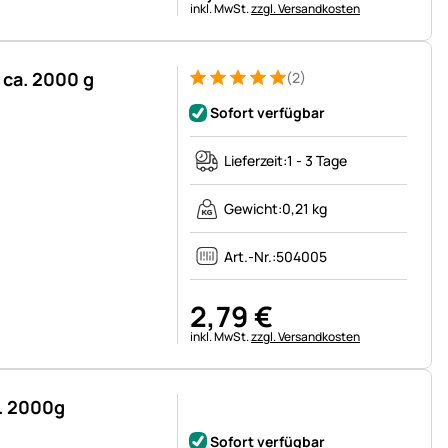
Steuerhinweis:
inkl. MwSt.
zzgl. Versandkosten
 ca. 2000 g
(2)
Bewertung: 5 von 5 (2 Bewertungen)
2 Bewertungen
Sofort verfügbar
Lieferzeit:
1 - 3 Tage
Gewicht:
0,21 kg
Art.-Nr.:
504005
2
,
79
€
Steuerhinweis:
inkl. MwSt.
zzgl. Versandkosten
a. 2000g
Noch keine Bewertungen abgegeben
Sofort verfügbar