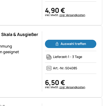
4
,
90
€
Steuerhinweis:
inkl. MwSt.
zzgl. Versandkosten
 Skala & Ausgießer
Noch keine Bewertungen abgegeben
Auswahl treffen
immung
en geeignet
Lieferzeit:
1 - 3 Tage
Art.-Nr.:
504085
6
,
50
€
Steuerhinweis:
inkl. MwSt.
zzgl. Versandkosten