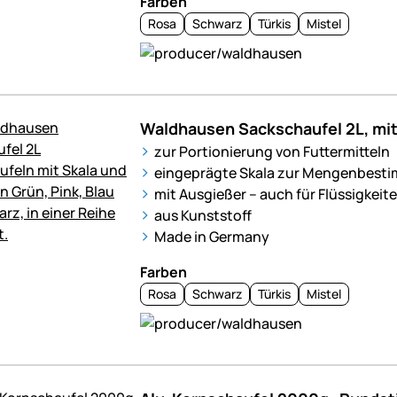
Farben
Rosa
Schwarz
Türkis
Mistel
Waldhausen Sackschaufel 2L, mit
zur Portionierung von Futtermitteln
eingeprägte Skala zur Mengenbest
mit Ausgießer – auch für Flüssigkeit
aus Kunststoff
Made in Germany
Farben
Rosa
Schwarz
Türkis
Mistel