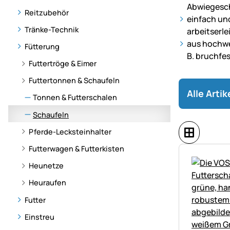
Abwiegesc
Reitzubehör
einfach un
Tränke-Technik
arbeitserl
aus hochwe
Fütterung
B. bruchfe
Futtertröge & Eimer
Futtertonnen & Schaufeln
Alle Arti
Tonnen & Futterschalen
Schaufeln
Pferde-Lecksteinhalter
Futterwagen & Futterkisten
Heunetze
Heuraufen
Futter
Einstreu