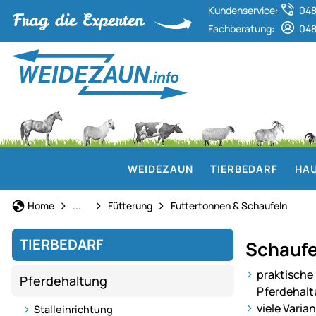
Kundenservice:
048
Fachberatung:
048
WEIDEZAUN
TIERBEDARF
HAU
Pferdehaltung
Home
...
Fütterung
Futtertonnen & Schaufeln
TIERBEDARF
Schaufe
praktische 
Pferdehaltung
Pferdehal
viele Varia
Stalleinrichtung