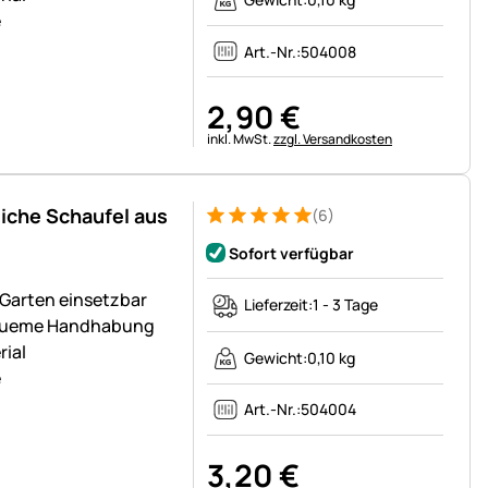
e
Art.-Nr.:
504008
2
,
90
€
Steuerhinweis:
inkl. MwSt.
zzgl. Versandkosten
liche Schaufel aus
(6)
Bewertung: 5 von 5 (6 Bewertungen)
6 Bewertungen
Sofort verfügbar
m Garten einsetzbar
Lieferzeit:
1 - 3 Tage
bequeme Handhabung
rial
Gewicht:
0,10 kg
e
Art.-Nr.:
504004
3
,
20
€