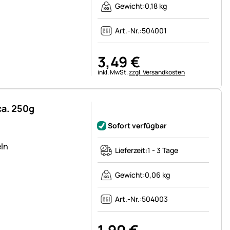
Gewicht:
0,18 kg
Art.-Nr.:
504001
3
,
49
€
Steuerhinweis:
inkl. MwSt.
zzgl. Versandkosten
ca. 250g
Noch keine Bewertungen abgegeben
Sofort verfügbar
eln
Lieferzeit:
1 - 3 Tage
Gewicht:
0,06 kg
Art.-Nr.:
504003
1
,
90
€