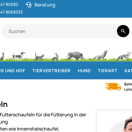
47 80680
Beratung
47 8068333
S UND HOF
TIERVERTREIBER
HUND
TIERART
KA
Schn
Lief
ln
Futterschaufeln für die Fütterung in der
tung
nten wie Innenstielschaufel,