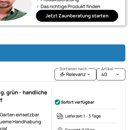
Das richtige Produkt finden
Jetzt Zaunberatung starten
Sortieren nach
Artikel
Relevanz
40
, grün - handliche
Noch keine Bewertungen abgegeben
f
Sofort verfügbar
m Garten einsetzbar
Lieferzeit:
1 - 3 Tage
bequeme Handhabung
rial
Gewicht:
0,10 kg