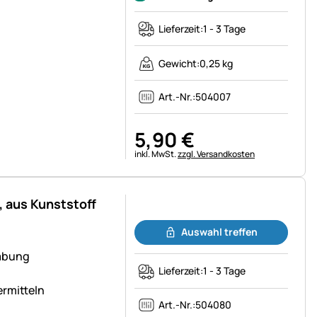
Lieferzeit:
1 - 3 Tage
Gewicht:
0,25 kg
Art.-Nr.:
504007
5
,
90
€
Steuerhinweis:
inkl. MwSt.
zzgl. Versandkosten
 aus Kunststoff
Noch keine Bewertungen abgegeben
Auswahl treffen
habung
Lieferzeit:
1 - 3 Tage
ermitteln
Art.-Nr.:
504080