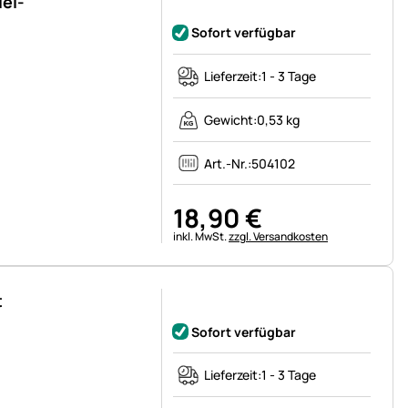
el-
Noch keine Bewertungen abgegeben
Sofort verfügbar
Lieferzeit:
1 - 3 Tage
Gewicht:
0,53 kg
Art.-Nr.:
504102
18
,
90
€
Steuerhinweis:
inkl. MwSt.
zzgl. Versandkosten
t
Noch keine Bewertungen abgegeben
Sofort verfügbar
Lieferzeit:
1 - 3 Tage