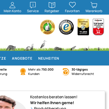
öffnen
öffnen
Mein
Konto
Service
Ratgeber
Favoriten
Warenkorb
TZE
ANGEBOTE
NEUHEITEN
elle
Mehr als
750.000
30-tägiges
erung
Kunden
Widerrufsrecht
Kostenlos beraten lassen!
Wir helfen Ihnen gerne!
Produktberatung