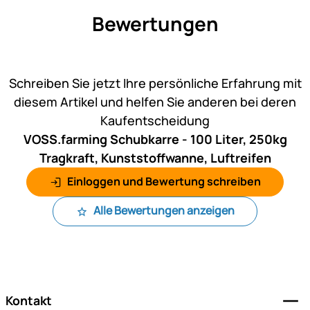
Bewertungen
Noch keine Bewertungen ab
Schreiben Sie jetzt Ihre persönliche Erfahrung mit
diesem Artikel und helfen Sie anderen bei deren
Kaufentscheidung
VOSS.farming Schubkarre - 100 Liter, 250kg
Tragkraft, Kunststoffwanne, Luftreifen
Einloggen und Bewertung schreiben
Alle Bewertungen anzeigen
Fußzeile
Kontakt