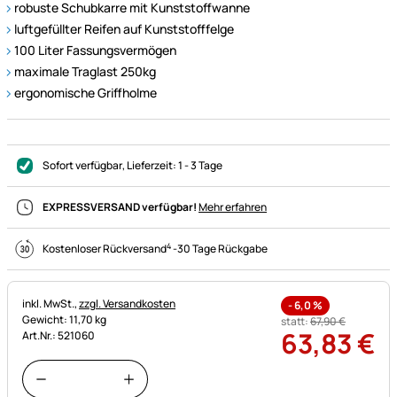
robuste Schubkarre mit Kunststoffwanne
luftgefüllter Reifen auf Kunststofffelge
100 Liter Fassungsvermögen
maximale Traglast 250kg
ergonomische Griffholme
Sofort verfügbar
, Lieferzeit:
1 - 3 Tage
EXPRESSVERSAND verfügbar!
Mehr erfahren
4
Kostenloser Rückversand
-
30 Tage Rückgabe
Steuerhinweis:
inkl. MwSt.,
zzgl. Versandkosten
-
6,0
%
Gewicht: 11,70 kg
statt:
67
,
90
€
63
,
83
€
Art.Nr.: 521060