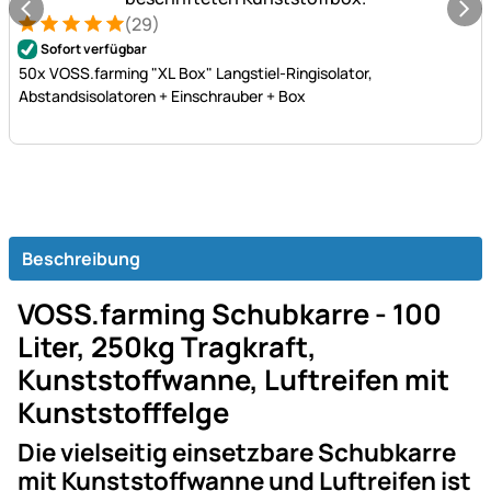
(29)
Bewertung: 5 von 5 (29 Bewertungen)
29 Bewertungen
Sofort verfügbar
50x VOSS.farming "XL Box" Langstiel-Ringisolator,
Abstandsisolatoren + Einschrauber + Box
Beschreibung
VOSS.farming Schubkarre - 100
Liter, 250kg Tragkraft,
Kunststoffwanne, Luftreifen mit
Kunststofffelge
Die vielseitig einsetzbare Schubkarre
mit Kunststoffwanne und Luftreifen ist