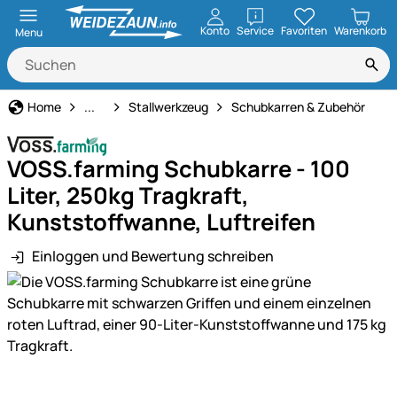
öffnen
Konto
Service
Favoriten
Warenkorb
Menu
Haus und Hof
Home
...
Stallwerkzeug
Schubkarren & Zubehör
VOSS.farming Schubkarre - 100
Liter, 250kg Tragkraft,
Kunststoffwanne, Luftreifen
Einloggen und Bewertung schreiben
Produktgalerie