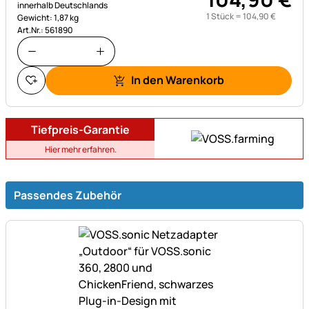
innerhalb Deutschlands
1 Stück =
104
,
90
€
Gewicht: 1,87 kg
Art.Nr.: 561890
In den Warenkorb
Tiefpreis-Garantie
Hier mehr erfahren.
Passendes Zubehör