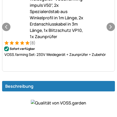
(8)
Bewertung: 5 von 5 (8 Bewertungen)
8 Bewertungen
Sofort verfügbar
VOSS.farming Set: 230V Weidegerät + Zaunprüfer + Zubehör
Beschreibung