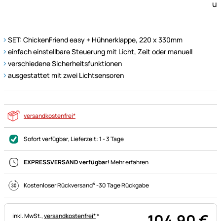
SET: ChickenFriend easy + Hühnerklappe, 220 x 330mm
einfach einstellbare Steuerung mit Licht, Zeit oder manuell
verschiedene Sicherheitsfunktionen
ausgestattet mit zwei Lichtsensoren
versandkostenfrei*
Sofort verfügbar
, Lieferzeit:
1 - 3 Tage
EXPRESSVERSAND verfügbar!
Mehr erfahren
4
Kostenloser Rückversand
-
30 Tage Rückgabe
104
,
90
€
Steuerhinweis:
inkl. MwSt.,
versandkostenfrei*
*