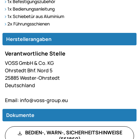
1x Befestigungszubehör
1x Bedienungsanleitung
1x Schiebetür aus Aluminium
2x Führungsschienen
Herstellerangaben
Verantwortliche Stelle
VOSS GmbH & Co. KG
Ohrstedt Bhf. Nord 5
25885 Wester-Ohrstedt
Deutschland
Email:
info@voss-group.eu
Dokumente
BEDIEN-, WARN-, SICHERHEITSHINWEISE
(561860)