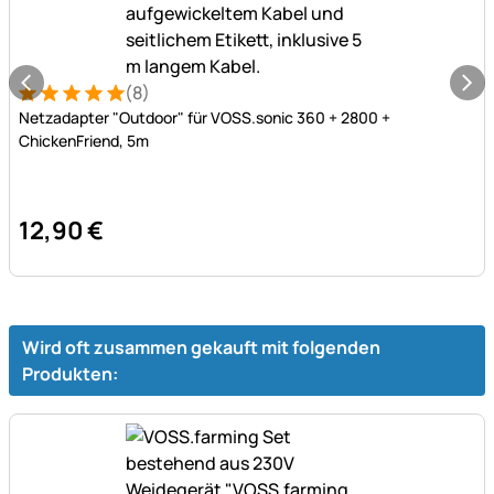
(8)
Bewertung: 5 von 5 (8 Bewertungen)
8 Bewertungen
Netzadapter "Outdoor" für VOSS.sonic 360 + 2800 +
ChickenFriend, 5m
12
,
90
€
Wird oft zusammen gekauft mit folgenden
Produkten: