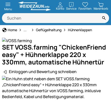
öffnen
Konto
Service
Favoriten
Warenkorb
Menu
Tierbedarf
Home
...
Geflügelhaltung
Hühnerklappen
SET VOSS.farming "ChickenFriend
easy" + Hühnerklappe 220 x
330mm, automatische Hühnertür
Einloggen und Bewertung schreiben
Produktgalerie