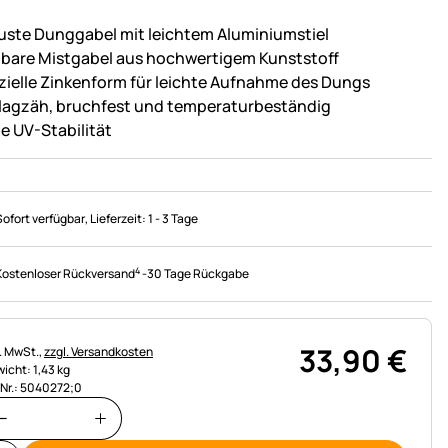
uste Dunggabel mit leichtem Aluminiumstiel
tbare Mistgabel aus hochwertigem Kunststoff
zielle Zinkenform für leichte Aufnahme des Dungs
lagzäh, bruchfest und temperaturbeständig
e UV-Stabilität
Sofort verfügbar
, Lieferzeit:
1 - 3 Tage
4
Kostenloser Rückversand
-
30 Tage Rückgabe
33
,
90
€
uerhinweis:
l. MwSt.,
zzgl. Versandkosten
icht: 1,43 kg
.Nr.: 5040272;0