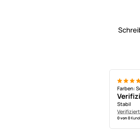
Schrei
5 von 5
Farben: 
Verifiz
Stabil
Verifizier
0 von 0
Kunde