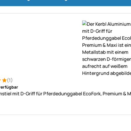
(1)
: 5 von 5 (1 Bewertungen)
ung
verfügbar
stiel mit D-Griff für Pferdedunggabel EcoFork, Premium & M