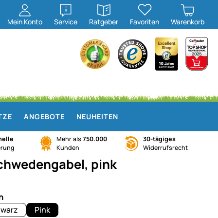
öffnen
öffnen
Mein
Konto
Service
Ratgeber
Favoriten
Warenkorb
TZE
ANGEBOTE
NEUHEITEN
elle
Mehr als
750.000
30-tägiges
erung
Kunden
Widerrufsrecht
Schwedengabel, pink
n
warz
Pink