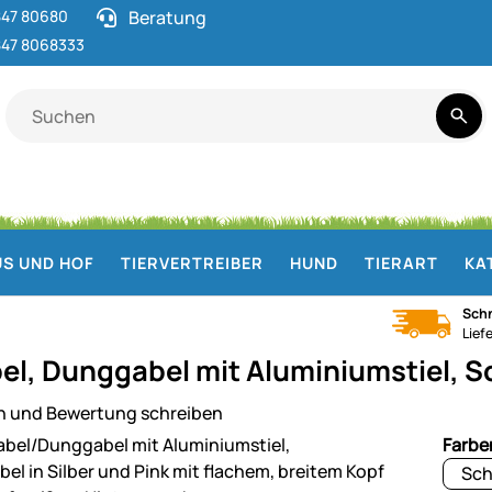
47 80680
Beratung
47 8068333
S UND HOF
TIERVERTREIBER
HUND
TIERART
KA
Schn
Lief
el, Dunggabel mit Aluminiumstiel, 
n und Bewertung schreiben
ie
Farbe
Sch