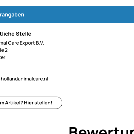
erangaben
liche Stelle
al Care Export B.V.
le 2
ter
e
hollandanimalcare.nl
m Artikel?
Hier
stellen!
Bewertu