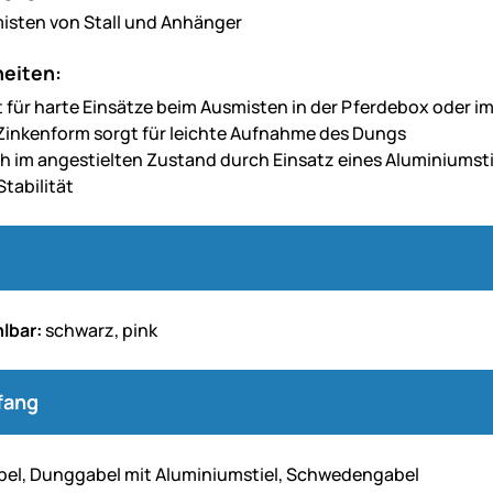
sten von Stall und Anhänger
eiten:
t für harte Einsätze beim Ausmisten in der Pferdebox oder i
 Zinkenform sorgt für leichte Aufnahme des Dungs
ch im angestielten Zustand durch Einsatz eines Aluminiumsti
tabilität
lbar:
schwarz, pink
fang
bel, Dunggabel mit Aluminiumstiel, Schwedengabel