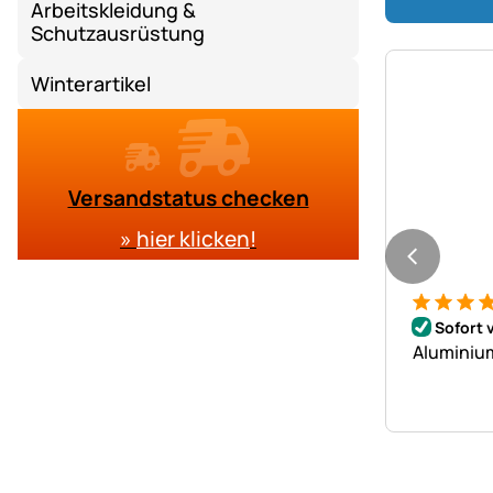
Arbeitskleidung &
Schutzausrüstung
Winterartikel
Versandstatus checken
»
hier klicken
!
Bewertung
1 Bewert
Sofort 
Aluminium