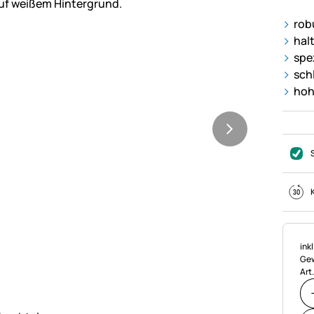
rob
hal
spe
sch
hoh
Ste
ink
Gew
Art