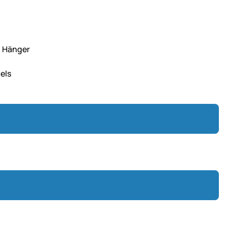
m Hänger
els