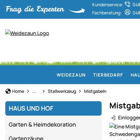
Kundenservice:
048
Fachberatung:
048
WEIDEZAUN
TIERBEDARF
HAU
Haus und Hof
Home
...
Stallwerkzeug
Mistgabeln
Mistgab
HAUS UND HOF
Einlogge
Garten & Heimdekoration
Produktgaler
Gartenzäune