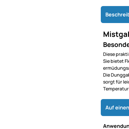
Beschrei
Mistga
Besonder
Diese prakt
Sie bietet F
ermüdungsa
Die Dunggab
sorgt für l
Temperatur
Auf einen
Anwendun