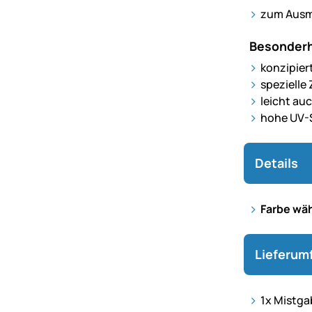
zum Ausmi
Besonderh
konzipier
spezielle
leicht au
hohe UV-S
Details
Farbe wäh
Lieferum
1x Mistga