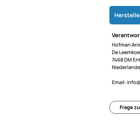
Herstell
Verantwort
Hofman Anim
De Leemkoe
7468 DM En
Niederland
Email:
info@
Frage zu