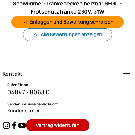
Schwimmer-Tränkebecken heizbar SH30 -
Frotschutztränke 230V, 31W
Einloggen und Bewertung schreiben
Alle Bewertungen anzeigen
Fußzeile
Kontakt
Rufen Sie an
04847 - 8068 0
Senden Sie uns eine Nachricht
Kundencenter
Vertrag widerrufen