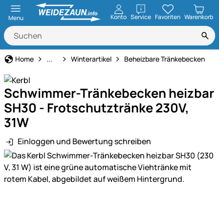
öffnen
Konto
Service
Favoriten
Warenkorb
Menu
Haus und Hof
Home
...
Winterartikel
Beheizbare Tränkebecken
Schwimmer-Tränkebecken heizbar
SH30 - Frotschutztränke 230V,
31W
Einloggen und Bewertung schreiben
Produktgalerie