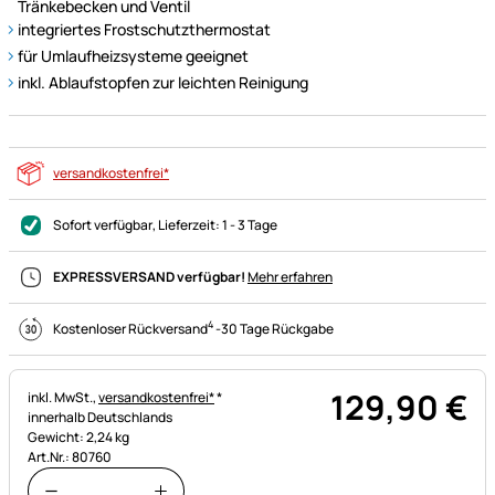
Tränkebecken und Ventil
integriertes Frostschutzthermostat
für Umlaufheizsysteme geeignet
inkl. Ablaufstopfen zur leichten Reinigung
versandkostenfrei*
Sofort verfügbar
, Lieferzeit:
1 - 3 Tage
EXPRESSVERSAND verfügbar!
Mehr erfahren
4
Kostenloser Rückversand
-
30 Tage Rückgabe
129
,
90
€
Steuerhinweis:
inkl. MwSt.,
versandkostenfrei*
*
innerhalb Deutschlands
Gewicht: 2,24 kg
Art.Nr.: 80760