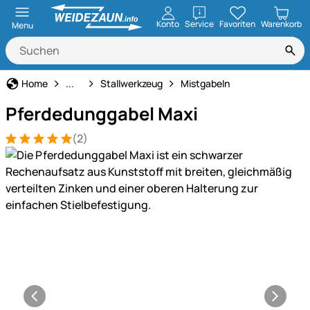
öffnen
Konto
Service
Favoriten
Warenkorb
Menu
Haus und Hof
Home
...
Stallwerkzeug
Mistgabeln
Pferdedunggabel Maxi
(2)
Bewertung: 5 von 5 (2 Bewertungen)
2 Bewertungen
Produktgalerie