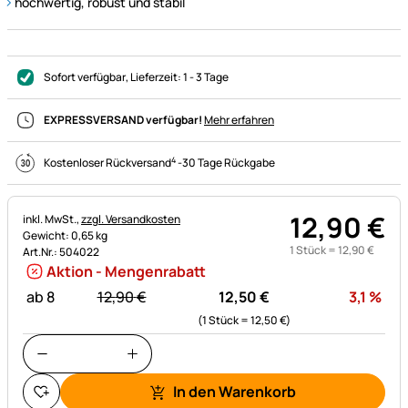
hochwertig, robust und stabil
Sofort verfügbar
, Lieferzeit:
1 - 3 Tage
EXPRESSVERSAND verfügbar!
Mehr erfahren
4
Kostenloser Rückversand
-
30 Tage Rückgabe
12
,
90
€
Steuerhinweis:
inkl. MwSt.,
zzgl. Versandkosten
Gewicht: 0,65 kg
1 Stück =
12
,
90
€
Art.Nr.: 504022
Aktion - Mengenrabatt
statt:
Rab
ab 8
12,
90
€
12,
50
€
3,1
%
(1 Stück =
12,
50
€
)
In den Warenkorb