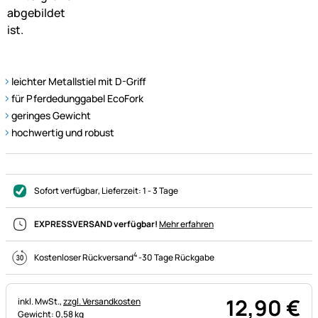
leichter Metallstiel mit D-Griff
für Pferdedunggabel EcoFork
geringes Gewicht
hochwertig und robust
Sofort verfügbar
, Lieferzeit:
1 - 3 Tage
EXPRESSVERSAND verfügbar!
Mehr erfahren
4
Kostenloser Rückversand
-
30 Tage Rückgabe
12
,
90
€
Steuerhinweis:
inkl. MwSt.,
zzgl. Versandkosten
Gewicht: 0,58 kg