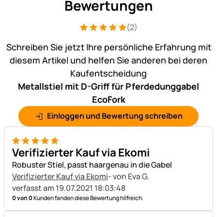
Bewertungen
(2)
Bewertung: 5 von 5 (2 Bewertungen)
2 Bewertungen
Schreiben Sie jetzt Ihre persönliche Erfahrung mit
diesem Artikel und helfen Sie anderen bei deren
Kaufentscheidung
Metallstiel mit D-Griff für Pferdedunggabel
EcoFork
Einloggen und Bewertung schreiben
5 von 5
Verifizierter Kauf via Ekomi
Robuster Stiel, passt haargenau in die Gabel
Verifizierter Kauf via Ekomi
- von Eva G.
verfasst am 19.07.2021 18:03:48
0 von 0
Kunden fanden diese Bewertung hilfreich.