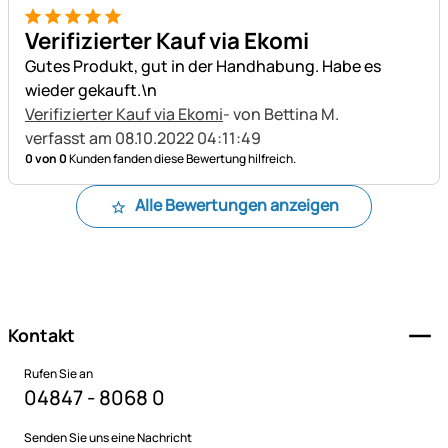
5 von 5
Verifizierter Kauf via Ekomi
Gutes Produkt, gut in der Handhabung. Habe es
wieder gekauft.\n
Verifizierter Kauf via Ekomi
- von Bettina M.
verfasst am 08.10.2022 04:11:49
0 von 0
Kunden fanden diese Bewertung hilfreich.
Alle Bewertungen anzeigen
Fußzeile
Kontakt
Rufen Sie an
04847 - 8068 0
Senden Sie uns eine Nachricht