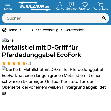
öffnen
Konto
Service
Favoriten
Warenkorb
Menu
Haus und Hof
Home
...
Stallwerkzeug
Gerätestiele
Metallstiel mit D-Griff für
Pferdedunggabel EcoFork
(2)
Bewertung: 5 von 5 (2 Bewertungen)
2 Bewertungen
Produktgalerie