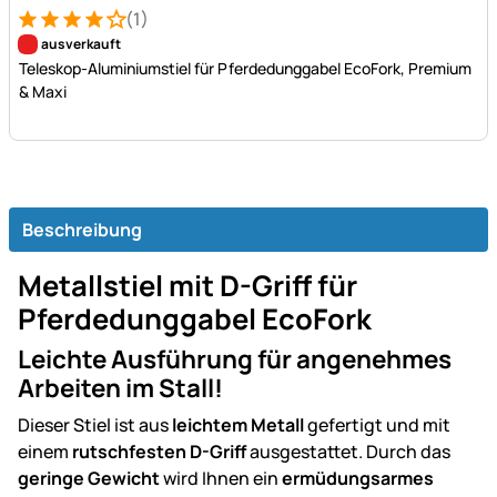
(1)
Bewertung: 4 von 5 (1 Bewertungen)
1 Bewertung
ausverkauft
Teleskop-Aluminiumstiel für Pferdedunggabel EcoFork, Premium
& Maxi
Beschreibung
Metallstiel mit D-Griff für
Pferdedunggabel EcoFork
Leichte Ausführung für angenehmes
Arbeiten im Stall!
Dieser Stiel ist aus
leichtem Metall
gefertigt und mit
einem
rutschfesten D-Griff
ausgestattet. Durch das
geringe Gewicht
wird Ihnen ein
ermüdungsarmes