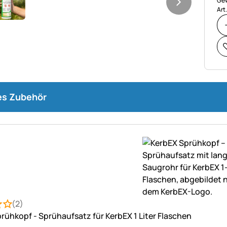
Gew
Art
s Zubehör
(2)
: 2 von 5 (2 Bewertungen)
ungen
rühkopf - Sprühaufsatz für KerbEX 1 Liter Flaschen