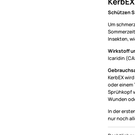
KerbEX 
Schützen Si
Um schmerzh
Sommerzeit 
Insekten, w
Wirkstoff u
Icaridin (CA
Gebrauchs
KerbEX wird
oder einem 
Sprühkopf v
Wunden ode
In der erste
nur noch all