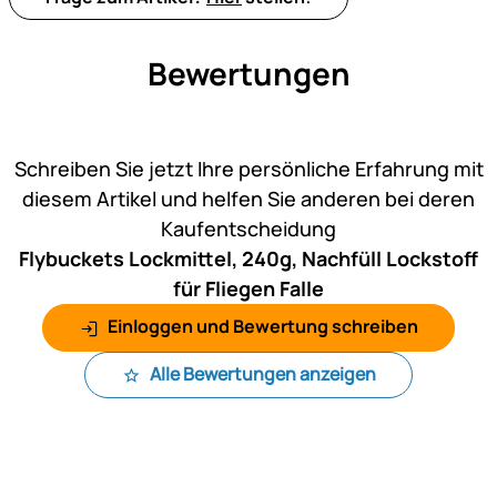
Bewertungen
Noch keine Bewertungen ab
Schreiben Sie jetzt Ihre persönliche Erfahrung mit
diesem Artikel und helfen Sie anderen bei deren
Kaufentscheidung
Flybuckets Lockmittel, 240g, Nachfüll Lockstoff
für Fliegen Falle
Einloggen und Bewertung schreiben
Alle Bewertungen anzeigen
Fußzeile