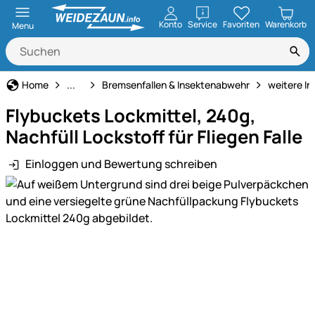
öffnen
Konto
Service
Favoriten
Warenkorb
Menu
Tiervertreiber
Home
...
Bremsenfallen & Insektenabwehr
weitere I
Flybuckets Lockmittel, 240g,
Nachfüll Lockstoff für Fliegen Falle
Einloggen und Bewertung schreiben
Produktgalerie