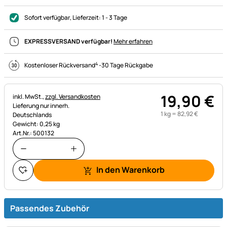
Sofort verfügbar
, Lieferzeit:
1 - 3 Tage
EXPRESSVERSAND verfügbar!
Mehr erfahren
4
Kostenloser Rückversand
-
30 Tage Rückgabe
19
,
90
€
Steuerhinweis:
inkl. MwSt.,
zzgl. Versandkosten
Lieferung nur innerh.
1 kg =
82
,
92
€
Deutschlands
Gewicht: 0,25 kg
Art.Nr.: 500132
In den Warenkorb
Passendes Zubehör