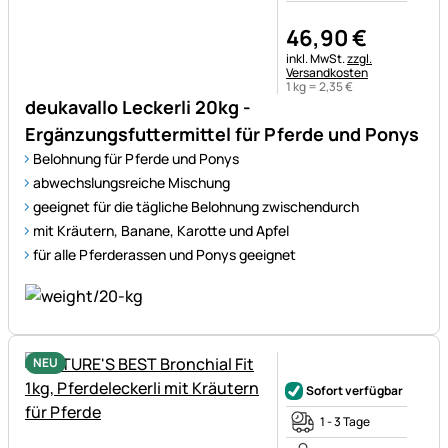
46
,
90
€
Steuerhinweis:
inkl. MwSt.
zzgl.
Versandkosten
1 kg =
2
,
35
€
deukavallo Leckerli 20kg -
Ergänzungsfuttermittel für Pferde und Ponys
Belohnung für Pferde und Ponys
abwechslungsreiche Mischung
geeignet für die tägliche Belohnung zwischendurch
mit Kräutern, Banane, Karotte und Apfel
für alle Pferderassen und Ponys geeignet
NEU
Noch keine Bewertungen ab
Sofort verfügbar
1 - 3 Tage