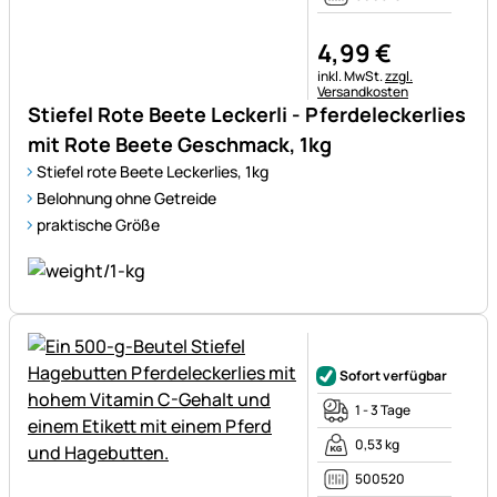
4
,
99
€
Steuerhinweis:
inkl. MwSt.
zzgl.
Versandkosten
Stiefel Rote Beete Leckerli - Pferdeleckerlies
mit Rote Beete Geschmack, 1kg
Stiefel rote Beete Leckerlies, 1kg
Belohnung ohne Getreide
praktische Größe
Noch keine Bewertungen ab
Sofort verfügbar
1 - 3 Tage
0,53 kg
500520