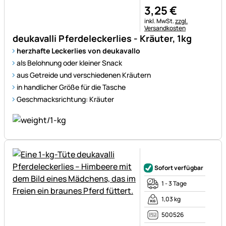
3
,
25
€
Steuerhinweis:
inkl. MwSt.
zzgl.
Versandkosten
deukavalli Pferdeleckerlies - Kräuter, 1kg
herzhafte Leckerlies von deukavallo
als Belohnung oder kleiner Snack
aus Getreide und verschiedenen Kräutern
in handlicher Größe für die Tasche
Geschmacksrichtung: Kräuter
Noch keine Bewertungen ab
Sofort verfügbar
1 - 3 Tage
1,03 kg
500526