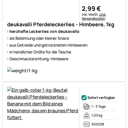
2
,
99
€
Steuerhinweis:
inkl. MwSt.
zzgl.
Versandkosten
deukavalli Pferdeleckerlies - Himbeere, 1kg
herzhafte Leckerlies von deukavallo
als Belohnung oder kleiner Snack
aus Getreide und getrockneten Himbeeren
in handlicher Größe für die Tasche
Geschmacksrichtung: Himbeere
Noch keine Bewertungen ab
Sofort verfügbar
1 - 3 Tage
1,03 kg
500528