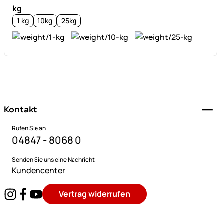
kg
1 kg
10kg
25kg
Fußzeile
Kontakt
Rufen Sie an
04847 - 8068 0
Senden Sie uns eine Nachricht
Kundencenter
Vertrag widerrufen