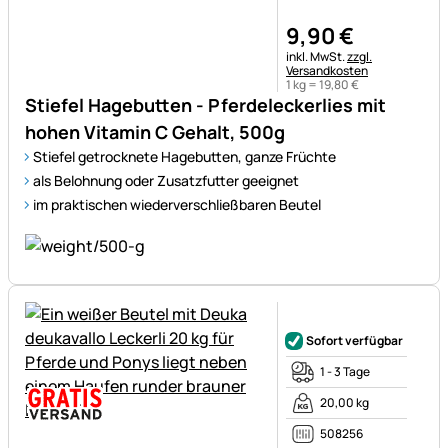
9
,
90
€
Steuerhinweis:
inkl. MwSt.
zzgl.
Versandkosten
1 kg =
19
,
80
€
Stiefel Hagebutten - Pferdeleckerlies mit
hohen Vitamin C Gehalt, 500g
Stiefel getrocknete Hagebutten, ganze Früchte
als Belohnung oder Zusatzfutter geeignet
im praktischen wiederverschließbaren Beutel
Noch keine Bewertungen ab
Sofort verfügbar
1 - 3 Tage
20,00 kg
508256