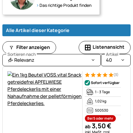
Das richtige Produkt finden
Alle Artikel dieser Kategorie
Listenansicht
Filter anzeigen
Sortieren nach
Artikel
Relevanz
40
(3)
Bewertung: 5 von 5 (3 Bewer
3 Bewertungen
Sofort verfügbar
1 - 3 Tage
1,02 kg
500530
Bei 5 oder mehr
3
,
50
€
ab
Steuerhinweis:
inkl. MwSt.
zzgl.