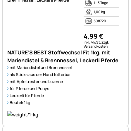
1 - 3 Tage
1,00 kg
508720
4
,
99
€
Steuerhinweis:
inkl. MwSt.
zzgl.
Versandkosten
NATURE'S BEST Stoffwechsel Fit 1kg, mit
Mariendistel & Brennnessel, Leckerli Pferde
mit Mariendistel und Brennnessel
als Sticks aus der Hand fütterbar
mit Apfeltrester und Luzerne
für Pferde und Ponys
Leckerli für Pferde
Beutel: 1kg