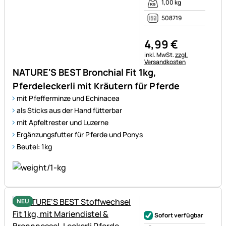
1,00 kg
508719
4
,
99
€
Steuerhinweis:
inkl. MwSt.
zzgl.
Versandkosten
NATURE'S BEST Bronchial Fit 1kg,
Pferdeleckerli mit Kräutern für Pferde
mit Pfefferminze und Echinacea
als Sticks aus der Hand fütterbar
mit Apfeltrester und Luzerne
Ergänzungsfutter für Pferde und Ponys
Beutel: 1kg
NEU
Noch keine Bewertungen ab
Sofort verfügbar