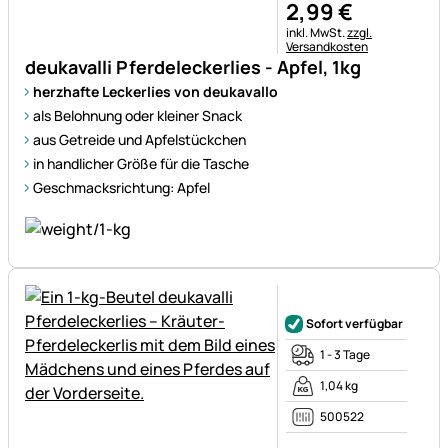
2
,
99
€
Steuerhinweis:
inkl. MwSt.
zzgl.
Versandkosten
deukavalli Pferdeleckerlies - Apfel, 1kg
herzhafte Leckerlies von deukavallo
als Belohnung oder kleiner Snack
aus Getreide und Apfelstückchen
in handlicher Größe für die Tasche
Geschmacksrichtung: Apfel
Noch keine Bewertungen ab
Sofort verfügbar
1 - 3 Tage
1,04 kg
500522