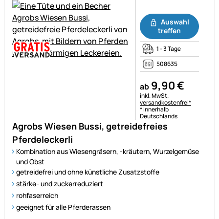
Noch keine Bewertungen ab
Auswahl
treffen
1 - 3 Tage
508635
9
,
90
€
ab
Steuerhinweis:
inkl. MwSt.
versandkostenfrei*
* innerhalb
Deutschlands
Agrobs Wiesen Bussi, getreidefreies
Pferdeleckerli
Kombination aus Wiesengräsern, -kräutern, Wurzelgemüse
und Obst
getreidefrei und ohne künstliche Zusatzstoffe
stärke- und zuckerreduziert
rohfaserreich
geeignet für alle Pferderassen