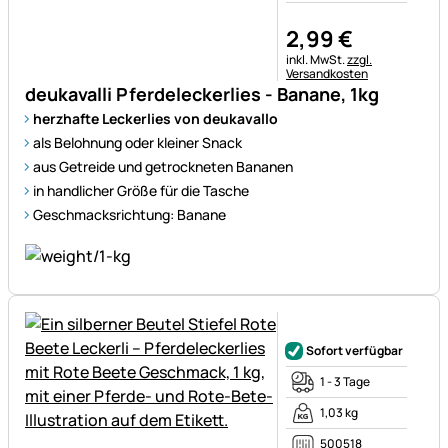
2
,
99
€
Steuerhinweis:
inkl. MwSt.
zzgl.
Versandkosten
deukavalli Pferdeleckerlies - Banane, 1kg
herzhafte Leckerlies von deukavallo
als Belohnung oder kleiner Snack
aus Getreide und getrockneten Bananen
in handlicher Größe für die Tasche
Geschmacksrichtung: Banane
Noch keine Bewertungen ab
Sofort verfügbar
1 - 3 Tage
1,03 kg
500518