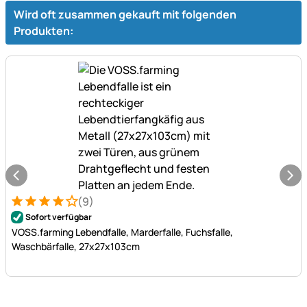
Wird oft zusammen gekauft mit folgenden
Produkten:
(9)
Bewertung: 4 von 5 (9 Bewertungen)
9 Bewertungen
Sofort verfügbar
VOSS.farming Lebendfalle, Marderfalle, Fuchsfalle,
Waschbärfalle, 27x27x103cm