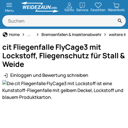
öffnen
Konto
Service
Favoriten
Warenkorb
Menu
Tiervertreiber
Home
...
Bremsenfallen & Insektenabwehr
weitere I
cit Fliegenfalle FlyCage3 mit
Lockstoff, Fliegenschutz für Stall &
Weide
Einloggen und Bewertung schreiben
Produktgalerie