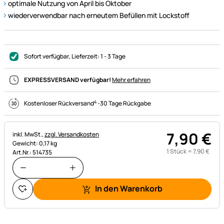
optimale Nutzung von April bis Oktober
wiederverwendbar nach erneutem Befüllen mit Lockstoff
Sofort verfügbar
, Lieferzeit:
1 - 3 Tage
EXPRESSVERSAND verfügbar!
Mehr erfahren
4
Kostenloser Rückversand
-
30 Tage Rückgabe
7
,
90
€
Steuerhinweis:
inkl. MwSt.,
zzgl. Versandkosten
Gewicht: 0,17 kg
1 Stück =
7
,
90
€
Art.Nr.: 514735
In den Warenkorb