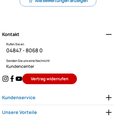
Alle Bewertungen anzeigen
Fußzeile
Kontakt
Rufen Sie an
04847 - 8068 0
Senden Sie uns eine Nachricht
Kundencenter
Vertrag widerrufen
Kundenservice
Unsere Vorteile